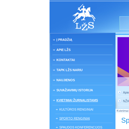
Į PRADŽIĄ
APIE LŽS
KONTAKTAI
TAPK LŽS NARIU
NAUJIENOS
SUVAŽIAVIMŲ ISTORIJA
Api
KVIETIMAI ŽURNALISTAMS
NŽ
KULTŪROS RENGINIAI
Kvietimai
Sp
SPORTO RENGINIAI
SPAUDOS KONFERENCIJOS