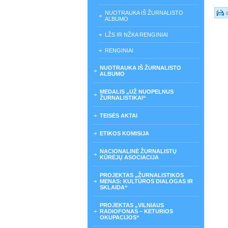
NUOTRAUKA IŠ ŽURNALISTO
ALBUMO
LŽS IR NŽKA RENGINIAI
RENGINIAI
NUOTRAUKA IŠ ŽURNALISTO
ALBUMO
MEDALIS „UŽ NUOPELNUS
ŽURNALISTIKAI“
TEISĖS AKTAI
ETIKOS KOMISIJA
NACIONALINĖ ŽURNALISTŲ
KŪRĖJŲ ASOCIACIJA
PROJEKTAS „ŽURNALISTIKOS
MENAS: KULTŪROS DIALOGAS IR
SKLAIDA“
PROJEKTAS „VILNIAUS
RADIOFONAS – KETURIOS
OKUPACIJOS“