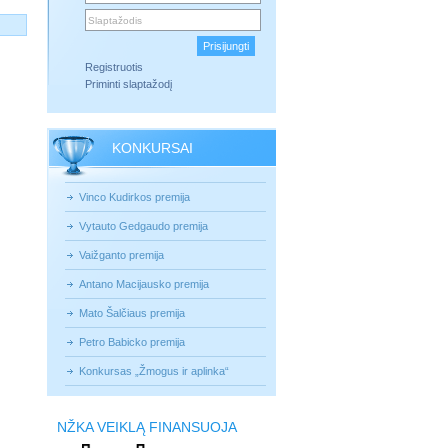
Registruotis
Priminti slaptažodį
KONKURSAI
Vinco Kudirkos premija
Vytauto Gedgaudo premija
Vaižganto premija
Antano Macijausko premija
Mato Šalčiaus premija
Petro Babicko premija
Konkursas „Žmogus ir aplinka“
NŽKA VEIKLĄ FINANSUOJA