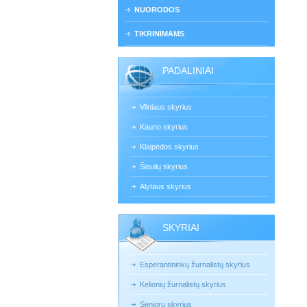
NUORODOS
TIKRINIMAMS
PADALINIAI
Vilniaus skyrius
Kauno skyrius
Klaipėdos skyrius
Šiaulių skyrius
Alytaus skyrius
SKYRIAI
Esperantininkų žurnalistų skyrius
Kelionių žurnalistų skyrius
Senjorų skyrius