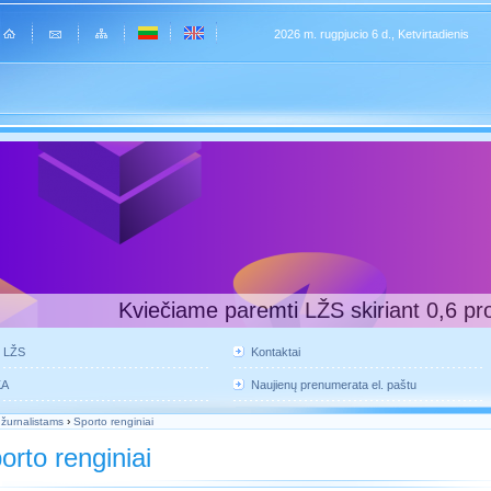
2026 m. rugpjucio 6 d., Ketvirtadienis
Kviečiame paremti LŽS skiriant 0,6 pr
e LŽS
Kontaktai
KA
Naujienų prenumerata el. paštu
 žurnalistams
›
Sporto renginiai
orto renginiai