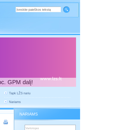
oc. GPM dalį!
Tapk LŽS nariu
Nariams
NARIAMS