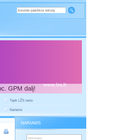
oc. GPM dalį!
Tapk LŽS nariu
Nariams
NARIAMS