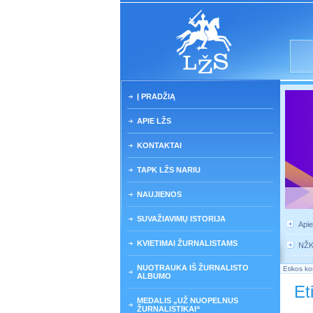
Į PRADŽIĄ
APIE LŽS
KONTAKTAI
TAPK LŽS NARIU
NAUJIENOS
SUVAŽIAVIMŲ ISTORIJA
Api
KVIETIMAI ŽURNALISTAMS
NŽ
NUOTRAUKA IŠ ŽURNALISTO
Etikos ko
ALBUMO
Et
MEDALIS „UŽ NUOPELNUS
ŽURNALISTIKAI“