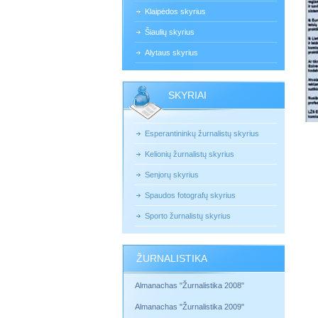
Klaipėdos skyrius
Šiaulių skyrius
Alytaus skyrius
SKYRIAI
Esperantininkų žurnalistų skyrius
Kelionių žurnalistų skyrius
Senjorų skyrius
Spaudos fotografų skyrius
Sporto žurnalistų skyrius
ŽURNALISTIKA
Almanachas "Žurnalistika 2008"
Almanachas "Žurnalistika 2009"