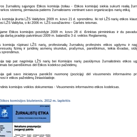
vos žurnalistų sąjungos Etikos komisija (toliau - Etikos komisija) siekia sukurti realią žurn
varkos sistemą, pirmiausia patiems žurnalistams vertinant savo organizacijos narių etiką.
s komisija įkurta LŽS Valdybos 2009 m. kovo 21 d. sprendimu. Iki tol LŽS narių etikos klau
osi LŽS Valdyba, o iki 2006 m. LŽS suvažiavimo - Garbės teismas.
jame Etikos komisijos posėdyje 2009 m. kovo 28 d. išrinktas pirmininkas ir du pavaduo
ija darbą pradėjo patvirtinusi 2009 m. balandžio 3 d. veiklos Reglamentą.
s komisija rūpinasi LŽS narių, profesionalių žurnalistų profesinės etikos ugdymu ir nag
eresuotų fizinių ir juridinių asmenų skundus, prašymus, pareiškimus, teikia išvadas, siū
a sprendimus.
ija taip pat nagrinėja LŽS narių bei Komisijos narių pasiūlymus žurnalistinės etikos 
imais bei pareiškimus dėl Etikos kodekso pažeidimų.
ija gali savo iniciatyva pareikšti nuomonę (poziciją) dėl visuomenės informavimo pr
mosi ir etikos pažeidimų žiniasklaidoje.
ndinis komisijos veiklos dokumentas - Visuomenės informavimo etikos kodeksas.
tikos komisijos biuletenis. 2012 m. lapkritis