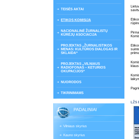
Lietu
TEISĖS AKTAI
savit
Etiko
ETIKOS KOMISIJA
rūpin
NACIONALINĖ ŽURNALISTŲ
Pirma
KŪRĖJŲ ASOCIACIJA
Komis
PROJEKTAS „ŽURNALISTIKOS
Etiko
MENAS: KULTŪROS DIALOGAS IR
suint
SKLAIDA“
priim
Komis
PROJEKTAS „VILNIAUS
klaus
RADIOFONAS – KETURIOS
OKUPACIJOS“
Komis
laiky
NUORODOS
Pagri
TIKRINIMAMS
LŽS E
PADALINIAI
Vilniaus skyrius
Kauno skyrius