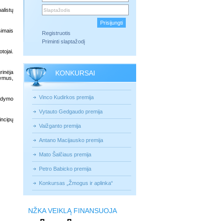
alistų
simais
Registruotis
Priminti slaptažodį
tojai.
rinėja
KONKURSAI
lymus,
Vinco Kudirkos premija
ugdymo
Vytauto Gedgaudo premija
incipų
Vaižganto premija
Antano Macijausko premija
Mato Šalčiaus premija
Petro Babicko premija
Konkursas „Žmogus ir aplinka“
NŽKA VEIKLĄ FINANSUOJA