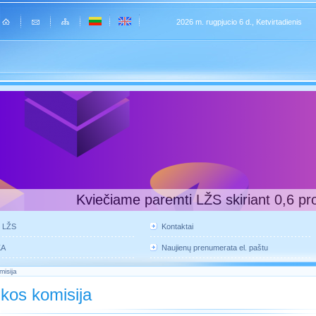
2026 m. rugpjucio 6 d., Ketvirtadienis
Kviečiame paremti LŽS skiriant 0,6 pr
e LŽS
Kontaktai
KA
Naujienų prenumerata el. paštu
misija
ikos komisija