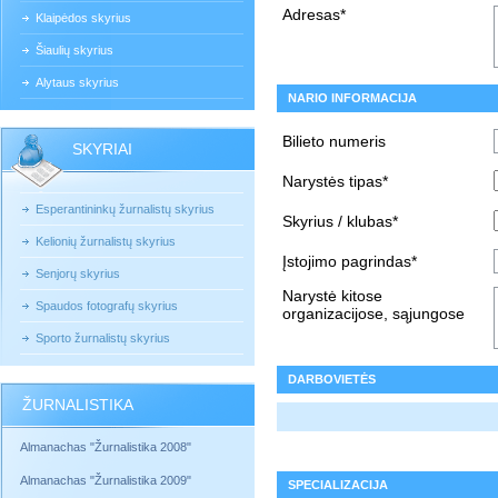
Adresas*
Klaipėdos skyrius
Šiaulių skyrius
Alytaus skyrius
NARIO INFORMACIJA
Bilieto numeris
SKYRIAI
Narystės tipas*
Esperantininkų žurnalistų skyrius
Skyrius / klubas*
Kelionių žurnalistų skyrius
Įstojimo pagrindas*
Senjorų skyrius
Narystė kitose
Spaudos fotografų skyrius
organizacijose, sąjungose
Sporto žurnalistų skyrius
DARBOVIETĖS
ŽURNALISTIKA
Almanachas "Žurnalistika 2008"
Almanachas "Žurnalistika 2009"
SPECIALIZACIJA