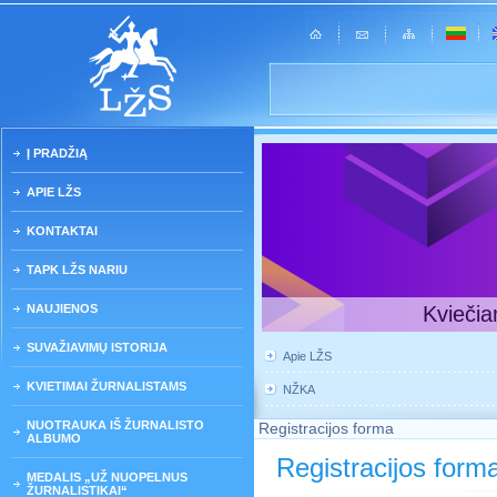
Į PRADŽIĄ
APIE LŽS
KONTAKTAI
TAPK LŽS NARIU
NAUJIENOS
Kviečia
SUVAŽIAVIMŲ ISTORIJA
Apie LŽS
KVIETIMAI ŽURNALISTAMS
NŽKA
NUOTRAUKA IŠ ŽURNALISTO
Registracijos forma
ALBUMO
Registracijos form
MEDALIS „UŽ NUOPELNUS
ŽURNALISTIKAI“