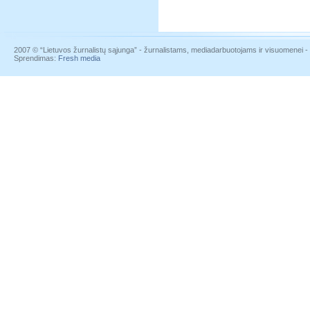
2007 © “Lietuvos žurnalistų sąjunga” - žurnalistams, mediadarbuotojams ir visuomenei - į
Sprendimas:
Fresh media