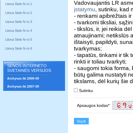
Vadovaujantis LR asm
Litova Stelo N-ro 1
įstatymu
, sutinku, ka
Litova Stelo N-ro 2
- renkami apibrėžtais ir 
- tvarkomi tiksliai, sąžini
Litova Stelo N-ro 3
- tikslūs, ir, jei reik
Litova Stelo N-ro 4
atnaujinami; netikslūs
Litova Stelo N-ro 5
ištaisyti, papildyti, sun
tvarkymas;
Litova Stelo N-ro 6
- tapatūs, tinkami ir tik
rinkti ir toliau tvarkyti;
SENOS INTERNETO
- saugomi tokia forma
SVETAINĖS VERSIJOS
būtų galima nustatyti ne
Archyvas iki 2009-09
tikslams, dėl kurių šie
Archyvas iki 2007-09
Sutinku
Apsaugos kodas*