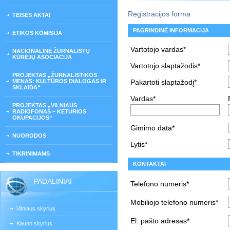
Registracijos forma
TEISĖS AKTAI
PAGRINDINĖ INFORMACIJA
ETIKOS KOMISIJA
Vartotojo vardas*
NACIONALINĖ ŽURNALISTŲ
KŪRĖJŲ ASOCIACIJA
Vartotojo slaptažodis*
PROJEKTAS „ŽURNALISTIKOS
MENAS: KULTŪROS DIALOGAS IR
Pakartoti slaptažodį*
SKLAIDA“
Vardas*
PROJEKTAS „VILNIAUS
RADIOFONAS – KETURIOS
OKUPACIJOS“
Gimimo data*
NUORODOS
Lytis*
TIKRINIMAMS
KONTAKTAI
PADALINIAI
Telefono numeris*
Mobiliojo telefono numeris*
Vilniaus skyrius
El. pašto adresas*
Kauno skyrius