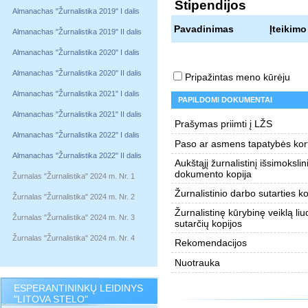
Stipendijos
Almanachas "Žurnalistika 2019" I dalis
Pavadinimas
Įteikimo
Almanachas "Žurnalistika 2019" II dalis
Almanachas "Žurnalistika 2020" I dalis
Almanachas "Žurnalistika 2020" II dalis
Pripažintas meno kūrėju
Almanachas "Žurnalistika 2021" I dalis
PAPILDOMI DOKUMENTAI
Almanachas "Žurnalistika 2021" II dalis
Prašymas priimti į LŽS
Almanachas "Žurnalistika 2022" I dalis
Paso ar asmens tapatybės kort
Almanachas "Žurnalistika 2022" II dalis
Aukštąjį žurnalistinį išsimokslin
dokumento kopija
Žurnalas "Žurnalistika" 2024 m. Nr. 1
Žurnalistinio darbo sutarties ko
Žurnalas "Žurnalistika" 2024 m. Nr. 2
Žurnalistinę kūrybinę veiklą liu
Žurnalas "Žurnalistika" 2024 m. Nr. 3
sutarčių kopijos
Žurnalas "Žurnalistika" 2024 m. Nr. 4
Rekomendacijos
Nuotrauka
ESPERANTININKŲ LEIDINYS
"LITOVA STELO"