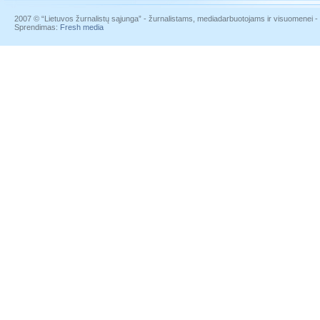
2007 © “Lietuvos žurnalistų sąjunga” - žurnalistams, mediadarbuotojams ir visuomenei - į
Sprendimas:
Fresh media