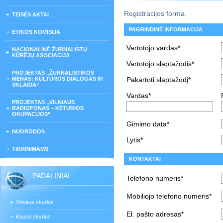
Registracijos forma
TEISĖS AKTAI
PAGRINDINĖ INFORMACIJA
ETIKOS KOMISIJA
Vartotojo vardas*
NACIONALINĖ ŽURNALISTŲ
KŪRĖJŲ ASOCIACIJA
Vartotojo slaptažodis*
PROJEKTAS „ŽURNALISTIKOS
MENAS: KULTŪROS DIALOGAS IR
Pakartoti slaptažodį*
SKLAIDA“
Vardas*
PROJEKTAS „VILNIAUS
RADIOFONAS – KETURIOS
OKUPACIJOS“
Gimimo data*
NUORODOS
Lytis*
TIKRINIMAMS
KONTAKTAI
PADALINIAI
Telefono numeris*
Mobiliojo telefono numeris*
Vilniaus skyrius
El. pašto adresas*
Kauno skyrius