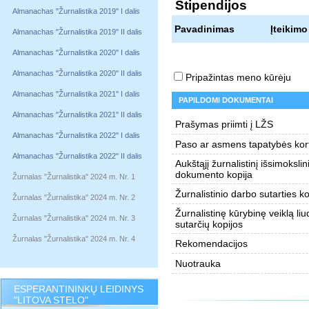
Stipendijos
Almanachas "Žurnalistika 2019" I dalis
Pavadinimas
Įteikimo
Almanachas "Žurnalistika 2019" II dalis
Almanachas "Žurnalistika 2020" I dalis
Almanachas "Žurnalistika 2020" II dalis
Pripažintas meno kūrėju
Almanachas "Žurnalistika 2021" I dalis
PAPILDOMI DOKUMENTAI
Almanachas "Žurnalistika 2021" II dalis
Prašymas priimti į LŽS
Almanachas "Žurnalistika 2022" I dalis
Paso ar asmens tapatybės kort
Almanachas "Žurnalistika 2022" II dalis
Aukštąjį žurnalistinį išsimokslin
dokumento kopija
Žurnalas "Žurnalistika" 2024 m. Nr. 1
Žurnalistinio darbo sutarties ko
Žurnalas "Žurnalistika" 2024 m. Nr. 2
Žurnalistinę kūrybinę veiklą liu
Žurnalas "Žurnalistika" 2024 m. Nr. 3
sutarčių kopijos
Žurnalas "Žurnalistika" 2024 m. Nr. 4
Rekomendacijos
Nuotrauka
ESPERANTININKŲ LEIDINYS
"LITOVA STELO"