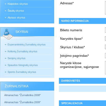
Adresas*
Klaipėdos skyrius
Šiaulių skyrius
Alytaus skyrius
NARIO INFORMACIJA
Bilieto numeris
SKYRIAI
Narystės tipas*
Esperantininkų žurnalistų skyrius
Skyrius / klubas*
Kelionių žurnalistų skyrius
Įstojimo pagrindas*
Senjorų skyrius
Narystė kitose
Spaudos fotografų skyrius
organizacijose, sąjungose
Sporto žurnalistų skyrius
DARBOVIETĖS
ŽURNALISTIKA
Almanachas "Žurnalistika 2008"
Almanachas "Žurnalistika 2009"
SPECIALIZACIJA