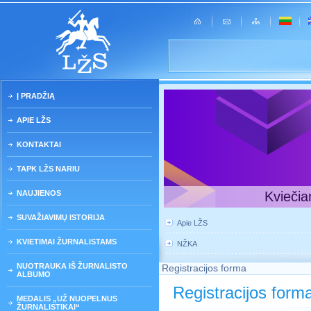
Į PRADŽIĄ
APIE LŽS
KONTAKTAI
TAPK LŽS NARIU
NAUJIENOS
Kviečia
SUVAŽIAVIMŲ ISTORIJA
Apie LŽS
KVIETIMAI ŽURNALISTAMS
NŽKA
NUOTRAUKA IŠ ŽURNALISTO
Registracijos forma
ALBUMO
Registracijos form
MEDALIS „UŽ NUOPELNUS
ŽURNALISTIKAI“