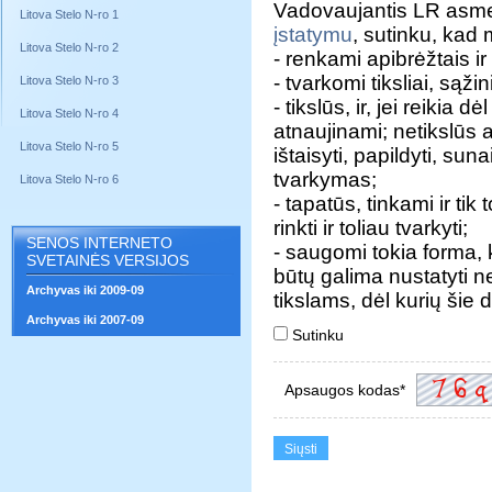
Vadovaujantis LR asm
Litova Stelo N-ro 1
įstatymu
, sutinku, ka
Litova Stelo N-ro 2
- renkami apibrėžtais ir 
- tvarkomi tiksliai, sąžini
Litova Stelo N-ro 3
- tikslūs, ir, jei reik
Litova Stelo N-ro 4
atnaujinami; netikslūs
Litova Stelo N-ro 5
ištaisyti, papildyti, sun
tvarkymas;
Litova Stelo N-ro 6
- tapatūs, tinkami ir tik
rinkti ir toliau tvarkyti;
SENOS INTERNETO
- saugomi tokia forma
SVETAINĖS VERSIJOS
būtų galima nustatyti ne
Archyvas iki 2009-09
tikslams, dėl kurių šie
Archyvas iki 2007-09
Sutinku
Apsaugos kodas*