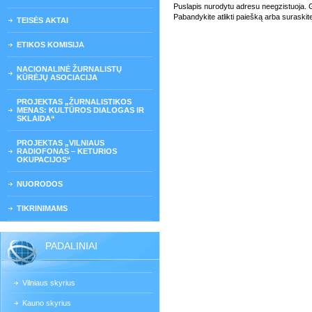
Puslapis nurodytu adresu neegzistuoja. Gali
Pabandykite atlikti paiešką arba suraskit
TEISĖS AKTAI
ETIKOS KOMISIJA
NACIONALINĖ ŽURNALISTŲ
KŪRĖJŲ ASOCIACIJA
PROJEKTAS „ŽURNALISTIKOS
MENAS: KULTŪROS DIALOGAS IR
SKLAIDA“
PROJEKTAS „VILNIAUS
RADIOFONAS – KETURIOS
OKUPACIJOS“
NUORODOS
TIKRINIMAMS
PADALINIAI
Vilniaus skyrius
Kauno skyrius