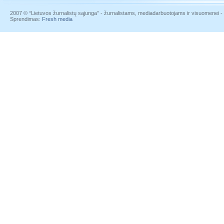
2007 © “Lietuvos žurnalistų sąjunga” - žurnalistams, mediadarbuotojams ir visuomenei - į
Sprendimas:
Fresh media