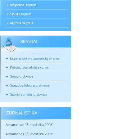
Klaipėdos skyrius
Šiaulių skyrius
Alytaus skyrius
SKYRIAI
Esperantininkų žurnalistų skyrius
Kelionių žurnalistų skyrius
Senjorų skyrius
Spaudos fotografų skyrius
Sporto žurnalistų skyrius
ŽURNALISTIKA
Almanachas "Žurnalistika 2008"
Almanachas "Žurnalistika 2009"