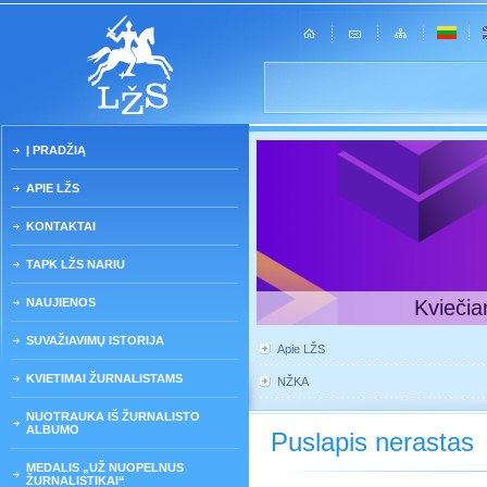
Į PRADŽIĄ
APIE LŽS
KONTAKTAI
TAPK LŽS NARIU
NAUJIENOS
Kviečia
SUVAŽIAVIMŲ ISTORIJA
Apie LŽS
KVIETIMAI ŽURNALISTAMS
NŽKA
NUOTRAUKA IŠ ŽURNALISTO
ALBUMO
Puslapis nerastas
MEDALIS „UŽ NUOPELNUS
ŽURNALISTIKAI“