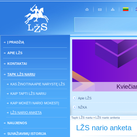
Į PRADŽIĄ
APIE LŽS
KONTAKTAI
TAPK LŽS NARIU
KAS ŽINOTINA APIE NARYSTĘ LŽS
Kviečia
KAIP TAPTI LŽS NARIU
Apie LŽS
KAIP MOKĖTI NARIO MOKESTĮ
NŽKA
LŽS NARIO ANKETA
Tapk LŽS nariu
›
LŽS nario anketa
NAUJIENOS
LŽS nario anketa
SUVAŽIAVIMŲ ISTORIJA