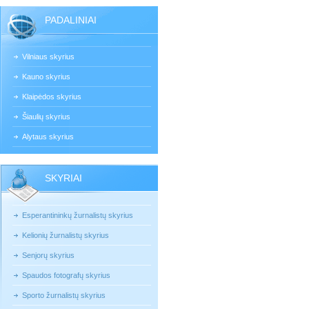
PADALINIAI
Vilniaus skyrius
Kauno skyrius
Klaipėdos skyrius
Šiaulių skyrius
Alytaus skyrius
SKYRIAI
Esperantininkų žurnalistų skyrius
Kelionių žurnalistų skyrius
Senjorų skyrius
Spaudos fotografų skyrius
Sporto žurnalistų skyrius