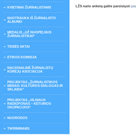
LŽS nario anketą galite parsisiųsti
pas
KVIETIMAI ŽURNALISTAMS
NUOTRAUKA IŠ ŽURNALISTO
ALBUMO
MEDALIS „UŽ NUOPELNUS
ŽURNALISTIKAI“
TEISĖS AKTAI
ETIKOS KOMISIJA
NACIONALINĖ ŽURNALISTŲ
KŪRĖJŲ ASOCIACIJA
PROJEKTAS „ŽURNALISTIKOS
MENAS: KULTŪROS DIALOGAS IR
SKLAIDA“
PROJEKTAS „VILNIAUS
RADIOFONAS – KETURIOS
OKUPACIJOS“
NUORODOS
TIKRINIMAMS