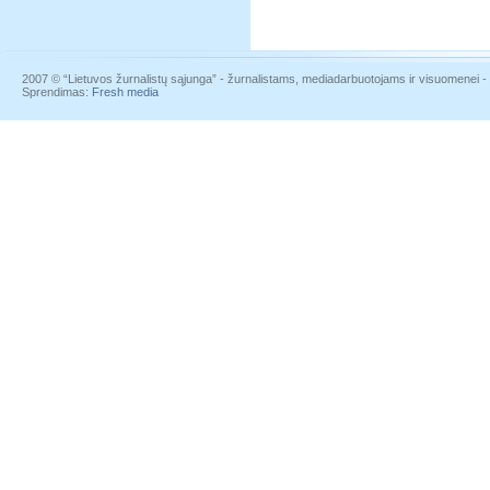
2007 © “Lietuvos žurnalistų sąjunga” - žurnalistams, mediadarbuotojams ir visuomenei - į
Sprendimas:
Fresh media