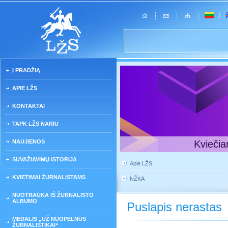
Į PRADŽIĄ
APIE LŽS
KONTAKTAI
TAPK LŽS NARIU
NAUJIENOS
Kviečia
SUVAŽIAVIMŲ ISTORIJA
Apie LŽS
KVIETIMAI ŽURNALISTAMS
NŽKA
NUOTRAUKA IŠ ŽURNALISTO
ALBUMO
Puslapis nerastas
MEDALIS „UŽ NUOPELNUS
ŽURNALISTIKAI“