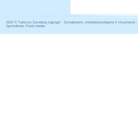
2007 © “Lietuvos žurnalistų sąjunga” - žurnalistams, mediadarbuotojams ir visuomenei - į
Sprendimas:
Fresh media