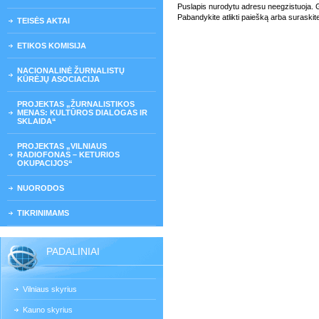
Puslapis nurodytu adresu neegzistuoja. Gali
Pabandykite atlikti paiešką arba suraskit
TEISĖS AKTAI
ETIKOS KOMISIJA
NACIONALINĖ ŽURNALISTŲ
KŪRĖJŲ ASOCIACIJA
PROJEKTAS „ŽURNALISTIKOS
MENAS: KULTŪROS DIALOGAS IR
SKLAIDA“
PROJEKTAS „VILNIAUS
RADIOFONAS – KETURIOS
OKUPACIJOS“
NUORODOS
TIKRINIMAMS
PADALINIAI
Vilniaus skyrius
Kauno skyrius