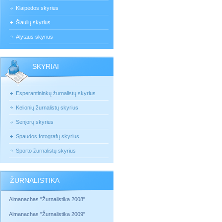
Klaipėdos skyrius
Šiaulių skyrius
Alytaus skyrius
SKYRIAI
Esperantininkų žurnalistų skyrius
Kelionių žurnalistų skyrius
Senjorų skyrius
Spaudos fotografų skyrius
Sporto žurnalistų skyrius
ŽURNALISTIKA
Almanachas "Žurnalistika 2008"
Almanachas "Žurnalistika 2009"