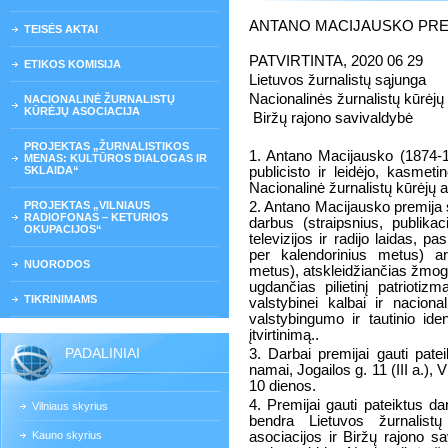
ANTANO MACIJAUSKO PRE
TEISĖS AKTAI
PATVIRTINTA, 2020 06 29
ETIKOS KOMISIJA
Lietuvos žurnalistų sąjunga
Nacionalinės žurnalistų kūrėjų
NACIONALINĖ ŽURNALISTŲ
KŪRĖJŲ ASOCIACIJA
Biržų rajono savivaldybė
PROJEKTAS „ŽURNALISTIKOS
1. Antano Macijausko (1874-1
MENAS: KULTŪROS DIALOGAS IR
SKLAIDA“
publicisto ir leidėjo, kasmeti
Nacionalinė žurnalistų kūrėjų a
PROJEKTAS „VILNIAUS
2. Antano Macijausko premija s
RADIOFONAS – KETURIOS
darbus (straipsnius, publikacij
OKUPACIJOS“
televizijos ir radijo laidas,
per kalendorinius metus) ar
NUORODOS
metus), atskleidžiančias žmogi
ugdančias pilietinį patriotiz
TIKRINIMAMS
valstybinei kalbai ir naciona
valstybingumo ir tautinio id
įtvirtinimą..
PADALINIAI
3. Darbai premijai gauti patei
namai, Jogailos g. 11 (III a.), 
10 dienos.
4. Premijai gauti pateiktus da
Vilniaus skyrius
bendra Lietuvos žurnalistų
Kauno skyrius
asociacijos ir Biržų rajono s