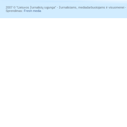
2007 © “Lietuvos žurnalistų sąjunga” - žurnalistams, mediadarbuotojams ir visuomenei - į
Sprendimas:
Fresh media