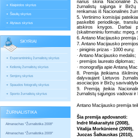
narius skiria Nacionalinė ž
Klaipėdos skyrius
žurnalistų sąjunga ir Biržų
renkamas iš Nacionalinės žurna
Šiaulių skyrius
5. Vertinimo komisijai pateiki
paskelbti periodikoje, transli
Alytaus skyrius
atskiros knygos. Darbai pr
(skaitmeniniu formatu: mpeg, 
6. Antano Macijausko premija žu
SKYRIAI
7. Antano Macijausko premijos 
· piniginis prizas - 1000 eurų;
· Antano Macijausko medalis;
Esperantininkų žurnalistų skyrius
· premijos laureato diplomas;
· monografija apie Antaną Mac
Kelionių žurnalistų skyrius
8. Premija įteikiama iškilm
Senjorų skyrius
dalyvaujant Lietuvos žurnali
asociacijos ir Biržų savivald
Spaudos fotografų skyrius
9. Premiją įteikia Nacionali
žurnalistų sąjungos vadovai i
Sporto žurnalistų skyrius
Antano Macijausko premija te
ŽURNALISTIKA
Šia premija apdovanoti:
Indrė Makaraitytė (2008),
Almanachas "Žurnalistika 2008"
Vitalija Morkūnienė (2009),
Almanachas "Žurnalistika 2009"
Juozas Šalkauskas (2010),