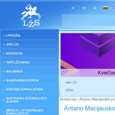
Į PRADŽIĄ
APIE LŽS
KONTAKTAI
TAPK LŽS NARIU
NAUJIENOS
Kviečia
SUVAŽIAVIMŲ ISTORIJA
Apie LŽS
KVIETIMAI ŽURNALISTAMS
NŽKA
NUOTRAUKA IŠ ŽURNALISTO
Konkursai
›
Antano Macijausko pr
ALBUMO
Antano Macijausko
MEDALIS „UŽ NUOPELNUS
ŽURNALISTIKAI“