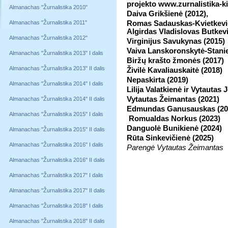
projekto www.zurnalistika-kita
Almanachas "Žurnalistika 2010"
Daiva Grikšienė (2012),
Almanachas "Žurnalistika 2011"
Romas Sadauskas-Kvietkevi
Algirdas Vladislovas Butkevi
Almanachas "Žurnalistika 2012"
Virginijus Savukynas (2015)
Vaiva Lanskoronskytė-Stanie
Almanachas "Žurnalistika 2013" I dalis
Biržų krašto žmonės (2017)
Almanachas "Žurnalistika 2013" II dalis
Živilė Kavaliauskaitė (2018)
Nepaskirta (2019)
Almanachas "Žurnalistika 2014" I dalis
Lilija Valatkienė ir Vytautas
Vytautas Žeimantas (2021)
Almanachas "Žurnalistika 2014" II dalis
Edmundas Ganusauskas (20
Almanachas "Žurnalistika 2015" I dalis
Romualdas Norkus (2023)
Danguolė Bunikienė (2024)
Almanachas "Žurnalistika 2015" II dalis
Rūta Sinkevičienė (2025)
Almanachas "Žurnalistika 2016" I dalis
Parengė Vytautas Žeimantas
Almanachas "Žurnalistika 2016" II dalis
Almanachas "Žurnalistika 2017" I dalis
Almanachas "Žurnalistika 2017" II dalis
Almanachas "Žurnalistika 2018" I dalis
Almanachas "Žurnalistika 2018" II dalis