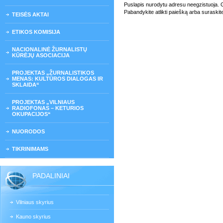
Puslapis nurodytu adresu neegzistuoja. Gali
Pabandykite atlikti paiešką arba suraskit
TEISĖS AKTAI
ETIKOS KOMISIJA
NACIONALINĖ ŽURNALISTŲ
KŪRĖJŲ ASOCIACIJA
PROJEKTAS „ŽURNALISTIKOS
MENAS: KULTŪROS DIALOGAS IR
SKLAIDA“
PROJEKTAS „VILNIAUS
RADIOFONAS – KETURIOS
OKUPACIJOS“
NUORODOS
TIKRINIMAMS
PADALINIAI
Vilniaus skyrius
Kauno skyrius