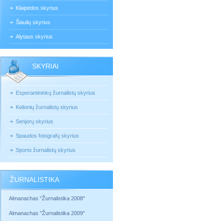
Klaipėdos skyrius
Šiaulių skyrius
Alytaus skyrius
SKYRIAI
Esperantininkų žurnalistų skyrius
Kelionių žurnalistų skyrius
Senjorų skyrius
Spaudos fotografų skyrius
Sporto žurnalistų skyrius
ŽURNALISTIKA
Almanachas "Žurnalistika 2008"
Almanachas "Žurnalistika 2009"