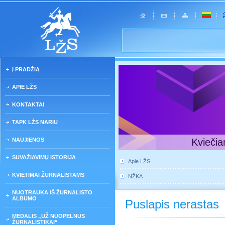
Į PRADŽIĄ
APIE LŽS
KONTAKTAI
TAPK LŽS NARIU
NAUJIENOS
Kviečia
SUVAŽIAVIMŲ ISTORIJA
Apie LŽS
KVIETIMAI ŽURNALISTAMS
NŽKA
NUOTRAUKA IŠ ŽURNALISTO
ALBUMO
Puslapis nerastas
MEDALIS „UŽ NUOPELNUS
ŽURNALISTIKAI“