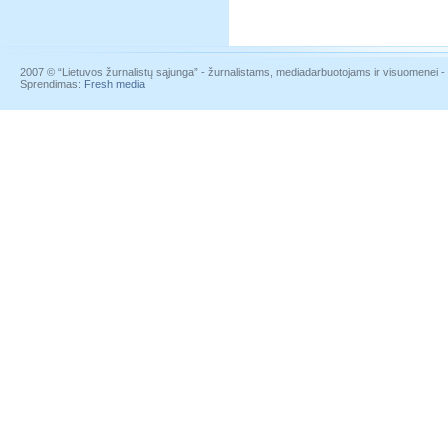
2007 © “Lietuvos žurnalistų sąjunga” - žurnalistams, mediadarbuotojams ir visuomenei - į
Sprendimas:
Fresh media