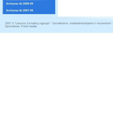
Archyvas iki 2009-09
Archyvas iki 2007-09
2007 © “Lietuvos žurnalistų sąjunga” - žurnalistams, mediadarbuotojams ir visuomenei - į
Sprendimas:
Fresh media