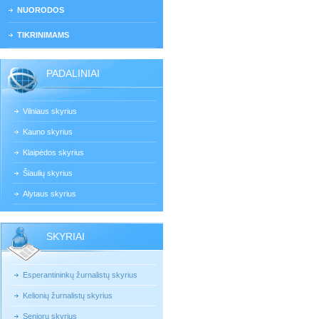
NUORODOS
TIKRINIMAMS
PADALINIAI
Vilniaus skyrius
Kauno skyrius
Klaipėdos skyrius
Šiaulių skyrius
Alytaus skyrius
SKYRIAI
Esperantininkų žurnalistų skyrius
Kelionių žurnalistų skyrius
Senjorų skyrius