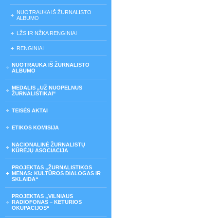
NUOTRAUKA IŠ ŽURNALISTO
ALBUMO
LŽS IR NŽKA RENGINIAI
RENGINIAI
NUOTRAUKA IŠ ŽURNALISTO
ALBUMO
MEDALIS „UŽ NUOPELNUS
ŽURNALISTIKAI“
TEISĖS AKTAI
ETIKOS KOMISIJA
NACIONALINĖ ŽURNALISTŲ
KŪRĖJŲ ASOCIACIJA
PROJEKTAS „ŽURNALISTIKOS
MENAS: KULTŪROS DIALOGAS IR
SKLAIDA“
PROJEKTAS „VILNIAUS
RADIOFONAS – KETURIOS
OKUPACIJOS“