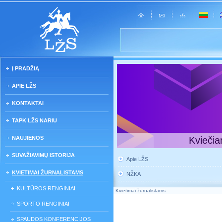
Į PRADŽIĄ
APIE LŽS
KONTAKTAI
TAPK LŽS NARIU
NAUJIENOS
Kviečia
SUVAŽIAVIMŲ ISTORIJA
Apie LŽS
KVIETIMAI ŽURNALISTAMS
NŽKA
KULTŪROS RENGINIAI
Kvietimai žurnalistams
SPORTO RENGINIAI
SPAUDOS KONFERENCIJOS