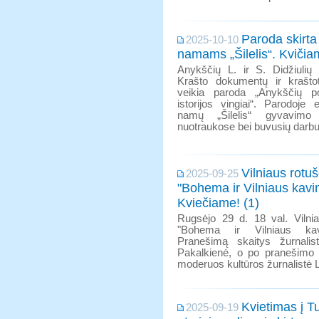
Paroda skirta
2025-10-10
namams „Šilelis“. Kvičia
Anykščių L. ir S. Didžiulių 
Krašto dokumentų ir krašto
veikia paroda „Anykščių po
istorijos vingiai“. Parodoje
namų „Šilelis“ gyvavimo i
nuotraukose bei buvusių darbu
Vilniaus rotu
2025-09-25
"Bohema ir Vilniaus kavi
Kviečiame! (1)
Rugsėjo 29 d. 18 val. Vilnia
"Bohema ir Vilniaus kav
Pranešimą skaitys žurnali
Pakalkienė, o po pranešimo v
moderuos kultūros žurnalistė 
Kvietimas į T
2025-09-19