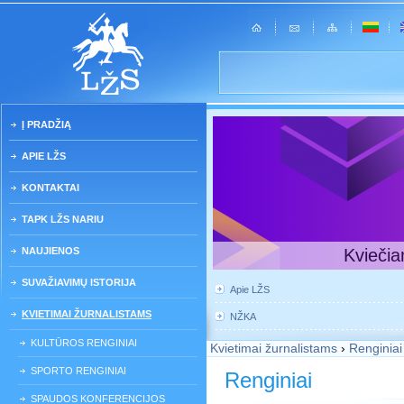
Į PRADŽIĄ
APIE LŽS
KONTAKTAI
TAPK LŽS NARIU
NAUJIENOS
Kviečia
SUVAŽIAVIMŲ ISTORIJA
Apie LŽS
KVIETIMAI ŽURNALISTAMS
NŽKA
KULTŪROS RENGINIAI
Kvietimai žurnalistams
›
Renginiai
SPORTO RENGINIAI
Renginiai
SPAUDOS KONFERENCIJOS