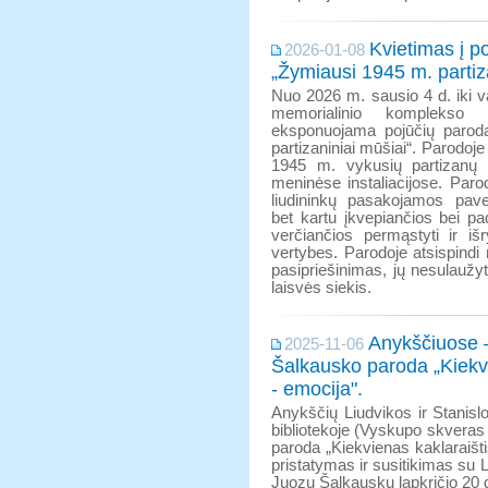
Kvietimas į p
2026-01-08
„Žymiausi 1945 m. partiz
Nuo 2026 m. sausio 4 d. iki v
memorialinio komplekso K
eksponuojama pojūčių parod
partizaniniai mūšiai“. Parodoj
1945 m. vykusių partizanų m
meninėse instaliacijose. Paro
liudininkų pasakojamos pavei
bet kartu įkvepiančios bei pad
verčiančios permąstyti ir išry
vertybes. Parodoje atsispindi
pasipriešinimas, jų nesulauž
laisvės siekis.
Anykščiuose 
2025-11-06
Šalkausko paroda „Kiekvi
- emocija".
Anykščių Liudvikos ir Stanislo
bibliotekoje (Vyskupo skveras 1
paroda „Kiekvienas kaklaraišt
pristatymas ir susitikimas su 
Juozu Šalkausku lapkričio 20 d