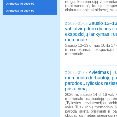
rengia konferenciją „Internet
Archyvas iki 2009-09
(ne)įmanoma", kurioje eksperta
diskutuos apie skaidresnį, saug
Archyvas iki 2007-09
Sausio 12–13 
2026-01-08
val. atvirų durų dienos 
ekspozicijų lankymas Tu
memoriale
Sausio 12–13 d. nuo 10 iki 17 v
ir nemokamas ekspozicijų 
memoriale.
Kvietimas į T
2026-01-08
memorialo darbuotojų pa
parodos „Tyliosios rezist
pristatymą
2026 m. sausio 14 d. 16 val. 
memorialo darbuotojų pare
„Tyliosios rezistencijos veid
vyks Tuskulėnų memorialo Kon
paroda skirta prisiminti ir p
okupacijos metais priešinosi ne 