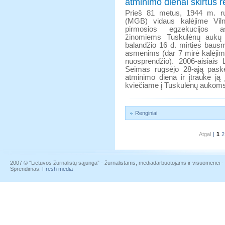
atminimo dienai skirtus r
Prieš 81 metus, 1944 m. r
(MGB) vidaus kalėjime Viln
pirmosios egzekucijos a
žinomiems Tuskulėnų aukų 
balandžio 16 d. mirties baus
asmenims (dar 7 mirė kalėjim
nuosprendžio). 2006-aisiais 
Seimas rugsėjo 28-ąją pask
atminimo diena ir įtraukė ją 
kviečiame į Tuskulėnų aukoms a
Renginiai
Atgal
|
1
2
2007 © “Lietuvos žurnalistų sąjunga” - žurnalistams, mediadarbuotojams ir visuomenei - į
Sprendimas:
Fresh media