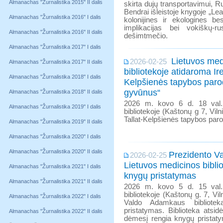
Almanachas "Žurnalistika 2015" II dalis
skirta dujų transportavimui, R
Bendrai išleistoje knygoje „Lea
Almanachas "Žurnalistika 2016" I dalis
kolonijines ir ekologines be
implikacijas bei vokiškų-r
Almanachas "Žurnalistika 2016" II dalis
dešimtmečio.
Almanachas "Žurnalistika 2017" I dalis
Lietuvos med
2026-02-25
Almanachas "Žurnalistika 2017" II dalis
bibliotekoje atidaroma Ire
Almanachas "Žurnalistika 2018" I dalis
Kelpšienės tapybos paro
gyvūnus“
Almanachas "Žurnalistika 2018" II dalis
2026 m. kovo 6 d. 18 val.
Almanachas "Žurnalistika 2019" I dalis
bibliotekoje (Kaštonų g 7, Viln
Tallat-Kelpšienės tapybos par
Almanachas "Žurnalistika 2019" II dalis
Almanachas "Žurnalistika 2020" I dalis
Almanachas "Žurnalistika 2020" II dalis
Prezidento V
2026-02-25
Lietuvos medicinos bibli
Almanachas "Žurnalistika 2021" I dalis
knygų pristatymas
Almanachas "Žurnalistika 2021" II dalis
2026 m. kovo 5 d. 15 val.
bibliotekoje (Kaštonų g. 7, Vi
Almanachas "Žurnalistika 2022" I dalis
Valdo Adamkaus bibliote
pristatymas. Biblioteka atsi
Almanachas "Žurnalistika 2022" II dalis
dėmesį rengia knygų pristaty