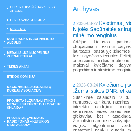
Archyvas
NUOTRAUKA IŠ ŽURNALISTO
ALBUMO
LŽS IR NŽKA RENGINIAI
Kvietimas į vi
2026-03-27
Nijolės Sadūnaitės antrųj
RENGINIAI
minėjimo renginius
NUOTRAUKA IŠ ŽURNALISTO
Artėjant Lietuvos pasipri
ALBUMO
okupaciniam režimui dalyvė
laureatės, pasaulyje žinomos 
MEDALIS „UŽ NUOPELNUS
teisių gynėjos vienuolės Felici
ŽURNALISTIKAI“
antrosioms mirties metinėms,
maloniai kviečiame dalyva
TEISĖS AKTAI
pagerbimo ir atminimo rengini
ETIKOS KOMISIJA
Kviečiame į 
2026-03-24
NACIONALINĖ ŽURNALISTŲ
„Žurnalistikos DNR: etika
KŪRĖJŲ ASOCIACIJA
Susitikime balandžio 9 d.
PROJEKTAS „ŽURNALISTIKOS
namuose, kur kartu nagrinėsi
MENAS: KULTŪROS DIALOGAS IR
intelekto naudojimo prin
SKLAIDA“
seminaras padės profesinėje v
efektyviau, bet ir atsakin
PROJEKTAS „VILNIAUS
Žurnalistų namuose lankytojus
RADIOFONAS – KETURIOS
OKUPACIJOS“
vizijos: algoritminiai žaid
pristatomi penkių autorių d