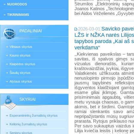
Strumilos „Elektroninių sapnų
NUORODOS
Joanos Katinos „Technologinės h
bei Aidos Vėželienės „Gyvybės
TIKRINIMAMS
Savicko pavei
2026-03-01
PADALINIAI
LŽS ir NŽKA narės Lilijo
tapybos paroda „Kai aš 
verkdama“
Vilniaus skyrius
,,Kiekvienas paveikslas – tar
Kauno skyrius
savitas, iš spalvos gimęs s
vizualus dienoraštis, kuria
Klaipėdos skyrius
kraštovaizdžiai, įvykiai, išgyven
Šiaulių skyrius
Valatkienės užfiksuota atmint
nenuslopinto pirmojo įspūdžio
Alytaus skyrius
jausmų tapybinės refleksij
išgyventos klaidžiojant gamto
esame giliai įklimpę. Gamta 
prisiminimais apgaubtą, vilti
SKYRIAI
metu vyrauja chaosas, o gamta
akimis, bet ir širdimi. Gamtoj
ramiai slenkantis savo amž
Esperantininkų žurnalistų skyrius
nepripažįstantis mūsų sugriuvus
prarasta. Rytojus priklauso nu
Kelionių žurnalistų skyrius
Per savo sukauptus vaizdus i
Lilija kviečia leistis į kelion
Senjorų skyrius