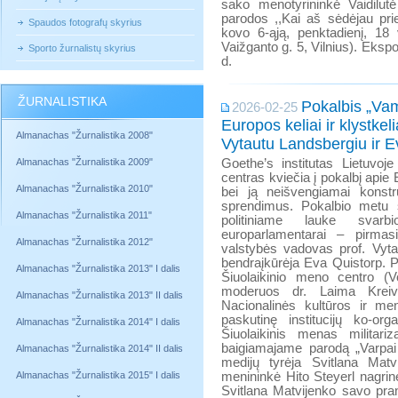
sako menotyrininkė Vaidilutė
parodos ,,Kai aš sėdėjau p
Spaudos fotografų skyrius
kovo 6-ąją, penktadienį, 18 
Vaižganto g. 5, Vilnius). Eksp
Sporto žurnalistų skyrius
d.
ŽURNALISTIKA
Pokalbis „Vam
2026-02-25
Europos keliai ir klystkeli
Almanachas "Žurnalistika 2008"
Vytautu Landsbergiu ir E
Almanachas "Žurnalistika 2009"
Goethe’s institutas Lietuvoje
centras kviečia į pokalbį apie E
Almanachas "Žurnalistika 2010"
bei ją neišvengiamai konstr
sprendimus. Pokalbio metu 
Almanachas "Žurnalistika 2011"
politiniame lauke svarb
europarlamentarai – pirmas
Almanachas "Žurnalistika 2012"
valstybės vadovas prof. Vytau
bendraįkūrėja Eva Quistorp. Po
Almanachas "Žurnalistika 2013" I dalis
Šiuolaikinio meno centro (Vo
moderuos dr. Laima Kreivy
Almanachas "Žurnalistika 2013" II dalis
Nacionalinės kultūros ir me
paskutinę institucijų ko-or
Almanachas "Žurnalistika 2014" I dalis
Šiuolaikinis menas militari
baigiamajame parodą „Varpai 
Almanachas "Žurnalistika 2014" II dalis
medijų tyrėja Svitlana Matvi
Almanachas "Žurnalistika 2015" I dalis
menininkė Hito Steyerl nagrinė
Svitlana Matvijenko savo pran