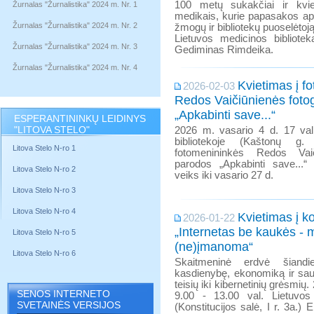
100 metų sukakčiai ir kvie
Žurnalas "Žurnalistika" 2024 m. Nr. 1
medikais, kurie papasakos ap
Žurnalas "Žurnalistika" 2024 m. Nr. 2
žmogų ir bibliotekų puoselėto
Lietuvos medicinos bibliotek
Žurnalas "Žurnalistika" 2024 m. Nr. 3
Gediminas Rimdeika.
Žurnalas "Žurnalistika" 2024 m. Nr. 4
Kvietimas į f
2026-02-03
Redos Vaičiūnienės fotog
„Apkabinti save...“
ESPERANTININKŲ LEIDINYS
"LITOVA STELO"
2026 m. vasario 4 d. 17 val
bibliotekoje (Kaštonų g
Litova Stelo N-ro 1
fotomenininkės Redos Vaiči
parodos „Apkabinti save...“
Litova Stelo N-ro 2
veiks iki vasario 27 d.
Litova Stelo N-ro 3
Litova Stelo N-ro 4
Kvietimas į k
2026-01-22
„Internetas be kaukės - m
Litova Stelo N-ro 5
(ne)įmanoma“
Litova Stelo N-ro 6
Skaitmeninė erdvė šiand
kasdienybę, ekonomiką ir sau
teisių iki kibernetinių grėsmių
SENOS INTERNETO
9.00 - 13.00 val. Lietuvo
SVETAINĖS VERSIJOS
(Konstitucijos salė, I r. 3a.