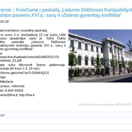
hyvas :: Kviečiame į paskaitą „Lietuvos Didžiosios Kunigaikštys
torijos pasienis XVI a.: savų ir užsienio gyventojų konfliktai“
-02-28
iai kviečiame į nuotolinę paskaitą.
m. kovo 2 d. (trečiadienį) 13 val. įvyks LMA
osios akademijos nario dr. Tomo Čelkio
olinė paskaita „Lietuvos Didžiosios
aikštystės teritorijos pasienis XVI a.: savų ir
nio gyventojų konfliktai".
au
//www.lma.lt/uploads/news/id1468/2022-03-
ietimas_01.pdf
aita vyks Microsoft Teams platformoje.
racija (iki kovo 1 d. 14 val.):
s://forms.gle/uHwCheTc2N9i4VQC6
biai
Milošienė
yriaus. referentė
tel. 8-604-44826
siene@lma.lt, http://lma.lt
Paskutinį kartą atnaujinta: 2022-02-28
tgal