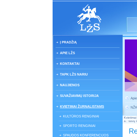
Į PRADŽIĄ
APIE LŽS
KONTAKTAI
TAPK LŽS NARIU
NAUJIENOS
SUVAŽIAVIMŲ ISTORIJA
Api
KVIETIMAI ŽURNALISTAMS
NŽ
KULTŪROS RENGINIAI
Kvietimai
a.: savų i
SPORTO RENGINIAI
Re
SPAUDOS KONFERENCIJOS