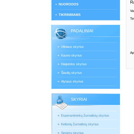
R
NUORODOS
Va
TIKRINIMAMS
Te
PADALINIAI
Vilniaus skyrius
Ap
Kauno skyrius
Klaipėdos skyrius
Šiaulių skyrius
Alytaus skyrius
SKYRIAI
Esperantininkų žurnalistų skyrius
Kelionių žurnalistų skyrius
Senjorų skyrius