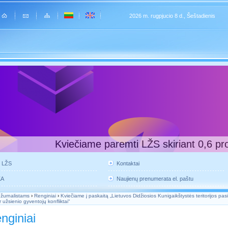
2026 m. rugpjucio 8 d., Šeštadienis
Kviečiame paremti LŽS skiriant 0,6 pr
e LŽS
Kontaktai
KA
Naujienų prenumerata el. paštu
 žurnalistams
›
Renginiai
›
Kviečiame į paskaitą „Lietuvos Didžiosios Kunigaikštystės teritorijos pas
r užsienio gyventojų konfliktai“
nginiai