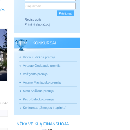
tės
Registruotis
Priminti slaptažodį
KONKURSAI
Vinco Kudirkos premija
Vytauto Gedgaudo premija
Vaižganto premija
Antano Macijausko premija
Mato Šalčiaus premija
Petro Babicko premija
 10:47
Konkursas „Žmogus ir aplinka“
NŽKA VEIKLĄ FINANSUOJA