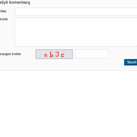
ašyti komentarą
rdas
kstas
saugos kodas