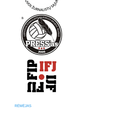
RĖMĖJAS