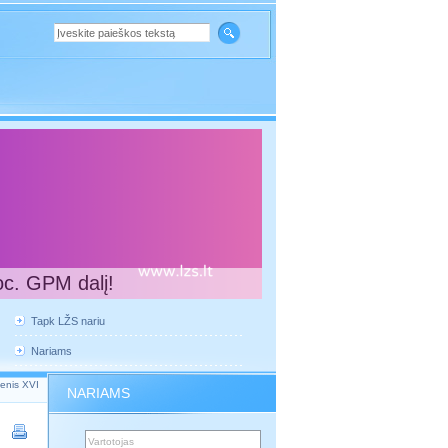
oc. GPM dalį!
Tapk LŽS nariu
Nariams
ienis XVI
NARIAMS