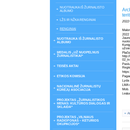
NUOTRAUKA IŠ ŽURNALISTO
Arc
ALBUMO
teri
LŽS IR NŽKA RENGINIAI
2022
RENGINIAI
Malon
2022 
Jaun
NUOTRAUKA IŠ ŽURNALISTO
nuot
ALBUMO
Kunig
užsie
MEDALIS „UŽ NUOPELNUS
Plači
ŽURNALISTIKAI“
http:
02_kv
Pask
TEISĖS AKTAI
Regist
http
ETIKOS KOMISIJA
Pagar
Lyda 
LMA v
NACIONALINĖ ŽURNALISTŲ
Mob. 
KŪRĖJŲ ASOCIACIJA
l.milo
PROJEKTAS „ŽURNALISTIKOS
MENAS: KULTŪROS DIALOGAS IR
SKLAIDA“
A
PROJEKTAS „VILNIAUS
RADIOFONAS – KETURIOS
OKUPACIJOS“