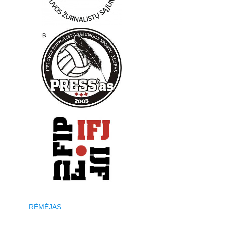
RĖMĖJAS