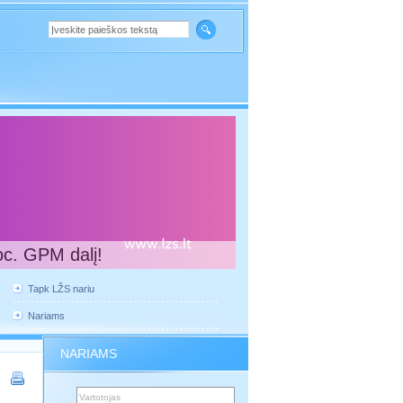
oc. GPM dalį!
Tapk LŽS nariu
Nariams
NARIAMS