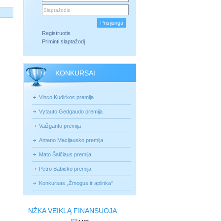
Registruotis
Priminti slaptažodį
KONKURSAI
Vinco Kudirkos premija
Vytauto Gedgaudo premija
Vaižganto premija
Antano Macijausko premija
Mato Šalčiaus premija
Petro Babicko premija
Konkursas „Žmogus ir aplinka“
NŽKA VEIKLĄ FINANSUOJA