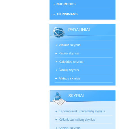
NUORODOS
TIKRINIMAMS
PADALINIAI
Vilniaus skyrius
Kauno skyrius
Klaipėdos skyrius
Šiaulių skyrius
Alytaus skyrius
SKYRIAI
Esperantininkų žurnalistų skyrius
Kelionių žurnalistų skyrius
Senjorų skyrius