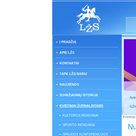
Į PRADŽIĄ
APIE LŽS
KONTAKTAI
TAPK LŽS NARIU
NAUJIENOS
SUVAŽIAVIMŲ ISTORIJA
Api
KVIETIMAI ŽURNALISTAMS
NŽ
KULTŪROS RENGINIAI
Kvietimai
Nu
SPORTO RENGINIAI
SPAUDOS KONFERENCIJOS