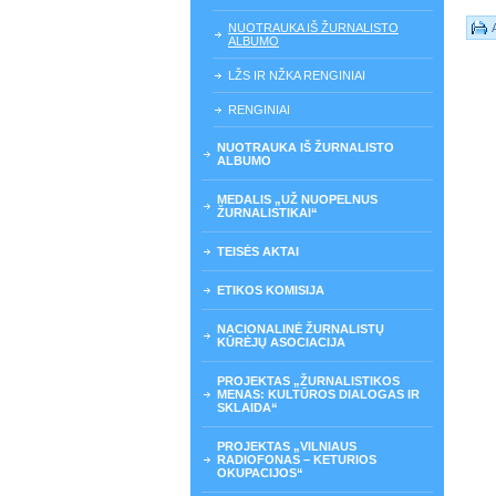
NUOTRAUKA IŠ ŽURNALISTO
ALBUMO
LŽS IR NŽKA RENGINIAI
RENGINIAI
NUOTRAUKA IŠ ŽURNALISTO
ALBUMO
MEDALIS „UŽ NUOPELNUS
ŽURNALISTIKAI“
TEISĖS AKTAI
ETIKOS KOMISIJA
NACIONALINĖ ŽURNALISTŲ
KŪRĖJŲ ASOCIACIJA
PROJEKTAS „ŽURNALISTIKOS
MENAS: KULTŪROS DIALOGAS IR
SKLAIDA“
PROJEKTAS „VILNIAUS
RADIOFONAS – KETURIOS
OKUPACIJOS“