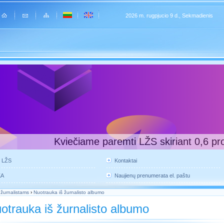
2026 m. rugpjucio 9 d., Sekmadienis
Kviečiame paremti LŽS skiriant 0,6 pr
e LŽS
Kontaktai
KA
Naujienų prenumerata el. paštu
 žurnalistams
›
Nuotrauka iš žurnalisto albumo
otrauka iš žurnalisto albumo