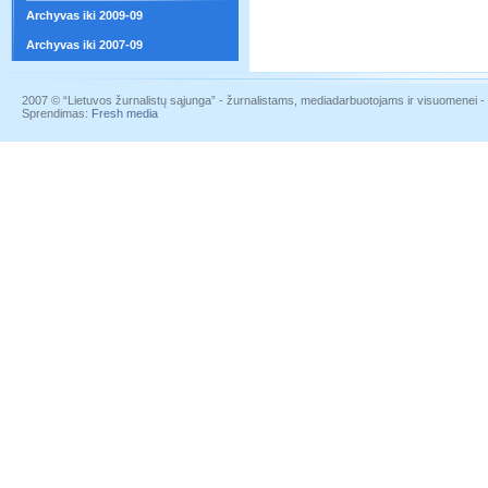
Archyvas iki 2009-09
Archyvas iki 2007-09
2007 © “Lietuvos žurnalistų sąjunga” - žurnalistams, mediadarbuotojams ir visuomenei - į
Sprendimas:
Fresh media