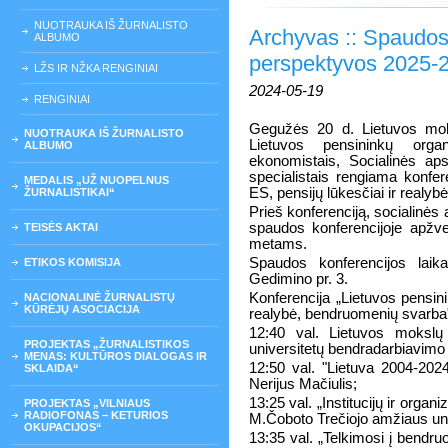
NUOTRAUKA IŠ ŽURNALISTO
Archyvas :: Spaudos
ALBUMO
perspektyvos 2025-
LŽS IR NŽKA RENGINIAI
2024-05-19
RENGINIAI
Gegužės 20 d. Lietuvos mok
NUOTRAUKA IŠ ŽURNALISTO
Lietuvos pensininkų orga
ALBUMO
ekonomistais, Socialinės aps
specialistais rengiama konfer
MEDALIS „UŽ NUOPELNUS
ES, pensijų lūkesčiai ir realy
ŽURNALISTIKAI“
Prieš konferenciją, socialinės
spaudos konferencijoje apžv
TEISĖS AKTAI
metams.
Spaudos konferencijos laik
ETIKOS KOMISIJA
Gedimino pr. 3.
Konferencija „Lietuvos pensini
NACIONALINĖ ŽURNALISTŲ
KŪRĖJŲ ASOCIACIJA
realybė, bendruomenių svarba".
12:40 val. Lietuvos mokslų
PROJEKTAS „ŽURNALISTIKOS
universitetų bendradarbiavimo
MENAS: KULTŪROS DIALOGAS IR
12:50 val. "Lietuva 2004-202
SKLAIDA“
Nerijus Mačiulis;
13:25 val. „Institucijų ir organ
PROJEKTAS „VILNIAUS
RADIOFONAS – KETURIOS
M.Čoboto Trečiojo amžiaus univ
OKUPACIJOS“
13:35 val. „Telkimosi į bend