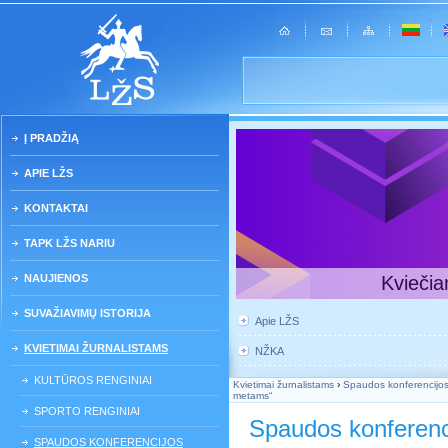
Į PRADŽIĄ
APIE LŽS
KONTAKTAI
TAPK LŽS NARIU
NAUJIENOS
Kviečia
SUVAŽIAVIMŲ ISTORIJA
Apie LŽS
KVIETIMAI ŽURNALISTAMS
NŽKA
KULTŪROS RENGINIAI
Kvietimai žurnalistams
›
Spaudos konferencijo
metams“
SPORTO RENGINIAI
Spaudos konferenc
SPAUDOS KONFERENCIJOS