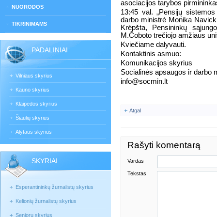
asociacijos tarybos pirminink
NUORODOS
13:45 val. „Pensijų sistemos
darbo ministrė Monika Navick
TIKRINIMAMS
Krėpšta, Pensininkų sąjungos
M.Čoboto trečiojo amžiaus univ
Kviečiame dalyvauti.
PADALINIAI
Kontaktinis asmuo:
Komunikacijos skyrius
Socialinės apsaugos ir darbo m
Vilniaus skyrius
info@socmin.lt
Kauno skyrius
Klaipėdos skyrius
Atgal
Šiaulių skyrius
Alytaus skyrius
Rašyti komentarą
SKYRIAI
Vardas
Tekstas
Esperantininkų žurnalistų skyrius
Kelionių žurnalistų skyrius
Senjorų skyrius