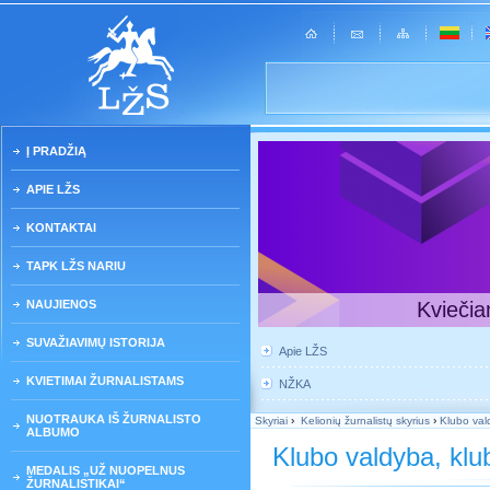
Į PRADŽIĄ
APIE LŽS
KONTAKTAI
TAPK LŽS NARIU
NAUJIENOS
Kviečia
SUVAŽIAVIMŲ ISTORIJA
Apie LŽS
KVIETIMAI ŽURNALISTAMS
NŽKA
NUOTRAUKA IŠ ŽURNALISTO
Skyriai
›
Kelionių žurnalistų skyrius
›
Klubo val
ALBUMO
Klubo valdyba, klub
MEDALIS „UŽ NUOPELNUS
ŽURNALISTIKAI“