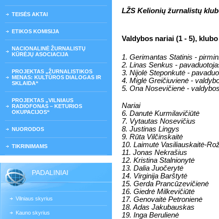
LŽS Kelionių žurnalistų klub
TEISĖS AKTAI
ETIKOS KOMISIJA
Valdybos nariai (1 - 5), klubo
NACIONALINĖ ŽURNALISTŲ
KŪRĖJŲ ASOCIACIJA
1. Gerimantas Statinis - pirmi
2. Linas Senkus - pavaduotoja
PROJEKTAS „ŽURNALISTIKOS
3. Nijolė Steponkutė - pavaduo
MENAS: KULTŪROS DIALOGAS IR
4. Miglė Greičiuvienė - valdyb
SKLAIDA“
5. Ona Nosevičienė - valdybo
PROJEKTAS „VILNIAUS
Nariai
RADIOFONAS – KETURIOS
OKUPACIJOS“
6. Danutė Kurmilavičiūtė
7. Vytautas Nosevičius
8. Justinas Lingys
NUORODOS
9. Rūta Vilčinskaitė
10. Laimutė Vasiliauskaitė-Ro
TIKRINIMAMS
11. Jonas Nekrašius
12. Kristina Stalnionytė
13. Dalia Juočerytė
PADALINIAI
14. Virginija Barštytė
15. Gerda Prancūzevičienė
16. Giedrė Milkevičiūtė
Vilniaus skyrius
17. Genovaitė Petronienė
18. Adas Jakubauskas
Kauno skyrius
19. Inga Berulienė