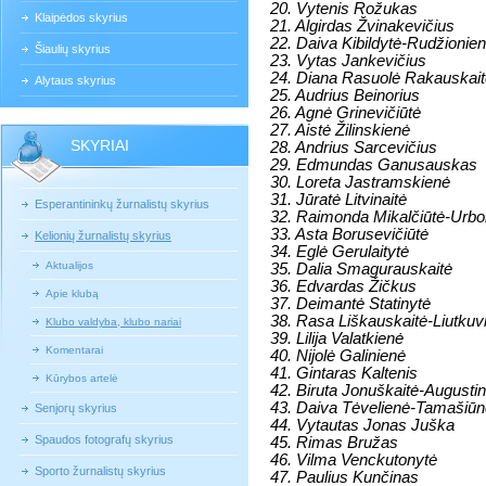
20. Vytenis Rožukas
Klaipėdos skyrius
21. Algirdas Žvinakevičius
22. Daiva Kibildytė-Rudžionie
Šiaulių skyrius
23. Vytas Jankevičius
24. Diana Rasuolė Rakauskait
Alytaus skyrius
25. Audrius Beinorius
26. Agnė Grinevičiūtė
27. Aistė Žilinskienė
SKYRIAI
28. Andrius Sarcevičius
29. Edmundas Ganusauskas
30. Loreta Jastramskienė
31. Jūratė Litvinaitė
Esperantininkų žurnalistų skyrius
32. Raimonda Mikalčiūtė-Urb
33. Asta Borusevičiūtė
Kelionių žurnalistų skyrius
34. Eglė Gerulaitytė
Aktualijos
35. Dalia Smagurauskaitė
36. Edvardas Žičkus
Apie klubą
37. Deimantė Statinytė
38. Rasa Liškauskaitė-Liutkuv
Klubo valdyba, klubo nariai
39. Lilija Valatkienė
Komentarai
40. Nijolė Galinienė
41. Gintaras Kaltenis
Kūrybos artelė
42. Biruta Jonuškaitė-Augusti
43. Daiva Tėvelienė-Tamašiūn
Senjorų skyrius
44. Vytautas Jonas Juška
Spaudos fotografų skyrius
45. Rimas Bružas
46. Vilma Venckutonytė
Sporto žurnalistų skyrius
47. Paulius Kunčinas