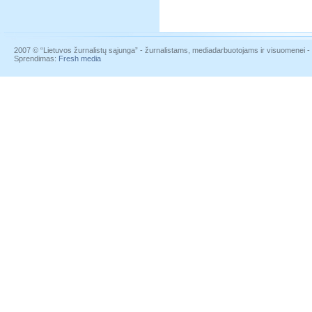
2007 © “Lietuvos žurnalistų sąjunga” - žurnalistams, mediadarbuotojams ir visuomenei - į
Sprendimas:
Fresh media