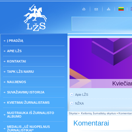
Į PRADŽIĄ
APIE LŽS
KONTAKTAI
TAPK LŽS NARIU
NAUJIENOS
Kviečia
SUVAŽIAVIMŲ ISTORIJA
Apie LŽS
KVIETIMAI ŽURNALISTAMS
NŽKA
NUOTRAUKA IŠ ŽURNALISTO
Skyriai
›
Kelionių žurnalistų skyrius
›
Komentar
ALBUMO
Komentarai
MEDALIS „UŽ NUOPELNUS
ŽURNALISTIKAI“