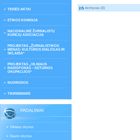
Archyvas (0)
TEISĖS AKTAI
ETIKOS KOMISIJA
NACIONALINĖ ŽURNALISTŲ
KŪRĖJŲ ASOCIACIJA
PROJEKTAS „ŽURNALISTIKOS
MENAS: KULTŪROS DIALOGAS IR
SKLAIDA“
PROJEKTAS „VILNIAUS
RADIOFONAS – KETURIOS
OKUPACIJOS“
NUORODOS
TIKRINIMAMS
PADALINIAI
Vilniaus skyrius
Kauno skyrius