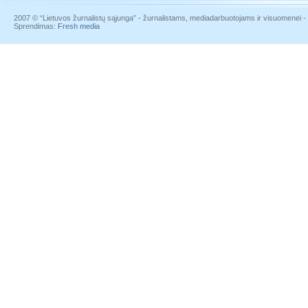
2007 © “Lietuvos žurnalistų sąjunga” - žurnalistams, mediadarbuotojams ir visuomenei - į
Sprendimas:
Fresh media