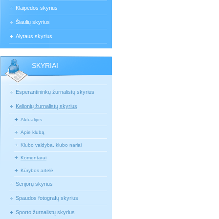
Klaipėdos skyrius
Šiaulių skyrius
Alytaus skyrius
SKYRIAI
Esperantininkų žurnalistų skyrius
Kelionių žurnalistų skyrius
Aktualijos
Apie klubą
Klubo valdyba, klubo nariai
Komentarai
Kūrybos artelė
Senjorų skyrius
Spaudos fotografų skyrius
Sporto žurnalistų skyrius