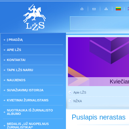
Į PRADŽIĄ
APIE LŽS
KONTAKTAI
TAPK LŽS NARIU
NAUJIENOS
Kviečia
SUVAŽIAVIMŲ ISTORIJA
Apie LŽS
KVIETIMAI ŽURNALISTAMS
NŽKA
NUOTRAUKA IŠ ŽURNALISTO
ALBUMO
Puslapis nerastas
MEDALIS „UŽ NUOPELNUS
ŽURNALISTIKAI“