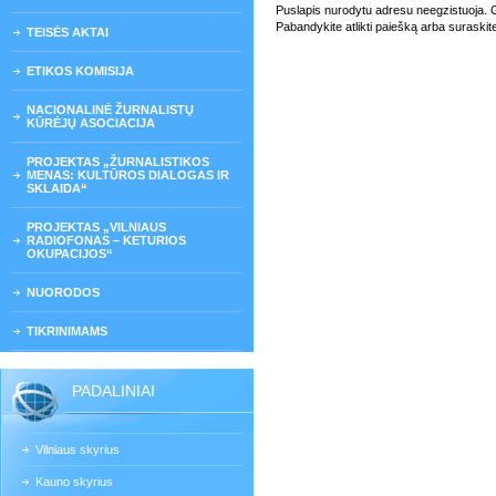
Puslapis nurodytu adresu neegzistuoja. Gali
Pabandykite atlikti paiešką arba suraskit
TEISĖS AKTAI
ETIKOS KOMISIJA
NACIONALINĖ ŽURNALISTŲ
KŪRĖJŲ ASOCIACIJA
PROJEKTAS „ŽURNALISTIKOS
MENAS: KULTŪROS DIALOGAS IR
SKLAIDA“
PROJEKTAS „VILNIAUS
RADIOFONAS – KETURIOS
OKUPACIJOS“
NUORODOS
TIKRINIMAMS
PADALINIAI
Vilniaus skyrius
Kauno skyrius