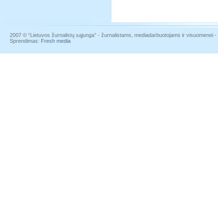
2007 © “Lietuvos žurnalistų sąjunga” - žurnalistams, mediadarbuotojams ir visuomenei - į
Sprendimas:
Fresh media