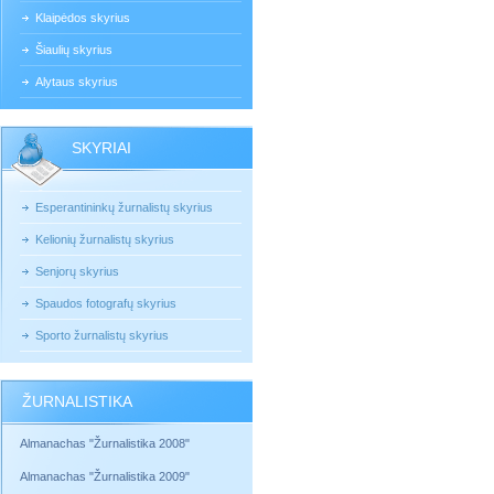
Klaipėdos skyrius
Šiaulių skyrius
Alytaus skyrius
SKYRIAI
Esperantininkų žurnalistų skyrius
Kelionių žurnalistų skyrius
Senjorų skyrius
Spaudos fotografų skyrius
Sporto žurnalistų skyrius
ŽURNALISTIKA
Almanachas "Žurnalistika 2008"
Almanachas "Žurnalistika 2009"