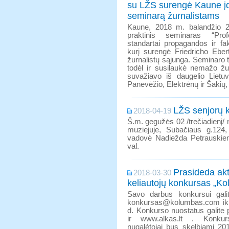
su LŽS surengė Kaune įd
seminarą žurnalistams
Kaune, 2018 m. balandžio 2
praktinis seminaras “Profe
standartai propagandos ir fa
kurį surengė Friedricho Eber
žurnalistų sąjunga. Seminaro t
todėl ir susilaukė nemažo žu
suvažiavo iš daugelio Lietuv
Panevėžio, Elektrėnų ir Šakių
LŽS senjorų k
2018-04-19
Š.m. gegužės 02 /trečiadienį/
muziejuje, Subačiaus g.124,
vadovė Nadiežda Petrauskien
val.
Prasideda akt
2018-03-30
keliautojų konkursas „K
Savo darbus konkursui galite
konkursas@kolumbas.com ik
d. Konkurso nuostatus galite p
ir www.alkas.lt . Konku
nugalėtojai bus skelbiami 2