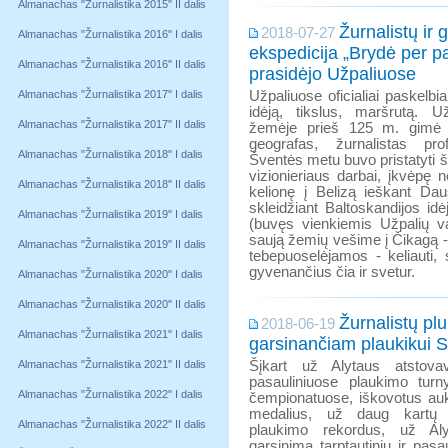
Almanachas "Žurnalistika 2015" II dalis
Žurnalistų ir 
2018-07-27
Almanachas "Žurnalistika 2016" I dalis
ekspedicija „Brydė per p
Almanachas "Žurnalistika 2016" II dalis
prasidėjo Užpaliuose
Almanachas "Žurnalistika 2017" I dalis
Užpaliuose oficialiai paskelb
idėją, tikslus, maršrutą. U
Almanachas "Žurnalistika 2017" II dalis
žemėje prieš 125 m. gimė L
geografas, žurnalistas pr
Almanachas "Žurnalistika 2018" I dalis
Šventės metu buvo pristatyti šio
vizionieriaus darbai, įkvėpę 
Almanachas "Žurnalistika 2018" II dalis
kelionę į Belizą ieškant Dau
skleidžiant Baltoskandijos id
Almanachas "Žurnalistika 2019" I dalis
(buvęs vienkiemis Užpalių val
saują žemių vešime į Čikagą - a
Almanachas "Žurnalistika 2019" II dalis
tebepuoselėjamos - keliauti, s
gyvenančius čia ir svetur.
Almanachas "Žurnalistika 2020" I dalis
Almanachas "Žurnalistika 2020" II dalis
Žurnalistų pl
2018-06-19
Almanachas "Žurnalistika 2021" I dalis
garsinančiam plaukikui Si
Almanachas "Žurnalistika 2021" II dalis
Šįkart už Alytaus atstovav
pasauliniuose plaukimo turn
Almanachas "Žurnalistika 2022" I dalis
čempionatuose, iškovotus auk
medalius, už daug kartų p
Almanachas "Žurnalistika 2022" II dalis
plaukimo rekordus, už Al
garsinimą tarptautiniu ir pas