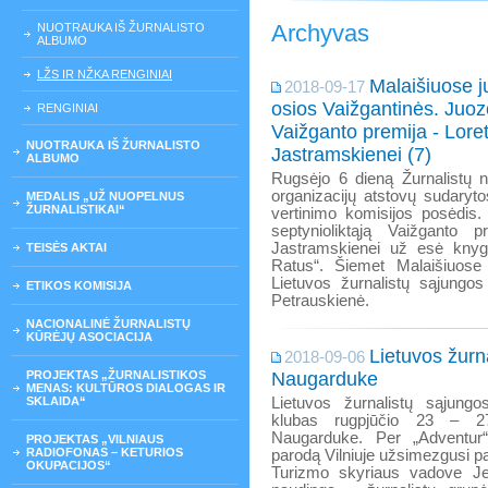
Archyvas
NUOTRAUKA IŠ ŽURNALISTO
ALBUMO
LŽS IR NŽKA RENGINIAI
Malaišiuose ju
2018-09-17
osios Vaižgantinės. Juo
RENGINIAI
Vaižganto premija - Loret
NUOTRAUKA IŠ ŽURNALISTO
Jastramskienei (7)
ALBUMO
Rugsėjo 6 dieną Žurnalistų 
organizacijų atstovų sudaryt
MEDALIS „UŽ NUOPELNUS
ŽURNALISTIKAI“
vertinimo komisijos posėdis.
septynioliktąją Vaižganto pr
Jastramskienei už esė knygą 
TEISĖS AKTAI
Ratus“. Šiemet Malaišiuose 
Lietuvos žurnalistų sąjungo
ETIKOS KOMISIJA
Petrauskienė.
NACIONALINĖ ŽURNALISTŲ
KŪRĖJŲ ASOCIACIJA
Lietuvos žurna
2018-09-06
PROJEKTAS „ŽURNALISTIKOS
Naugarduke
MENAS: KULTŪROS DIALOGAS IR
SKLAIDA“
Lietuvos žurnalistų sąjungos
klubas rugpjūčio 23 – 2
Naugarduke. Per „Adventur
PROJEKTAS „VILNIAUS
RADIOFONAS – KETURIOS
parodą Vilniuje užsimezgusi p
OKUPACIJOS“
Turizmo skyriaus vadove Je