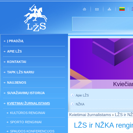
Į PRADŽIĄ
APIE LŽS
KONTAKTAI
TAPK LŽS NARIU
NAUJIENOS
Kviečia
SUVAŽIAVIMŲ ISTORIJA
Apie LŽS
KVIETIMAI ŽURNALISTAMS
NŽKA
KULTŪROS RENGINIAI
Kvietimai žurnalistams
›
LŽS ir NŽ
SPORTO RENGINIAI
LŽS ir NŽKA rengin
SPAUDOS KONFERENCIJOS