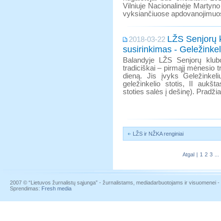
Vilniuje Nacionalinėje Martyn
vyksiančiuose apdovanojimuo
LŽS Senjorų 
2018-03-22
susirinkimas - Geležinkel
Balandyje LŽS Senjorų klub
tradiciškai – pirmąjį mėnesio t
dieną. Jis įvyks Geležinkeli
geležinkelio stotis, II aukšt
stoties salės į dešinę). Pradžia
LŽS ir NŽKA renginiai
Atgal
|
1
2
3
...
2007 © “Lietuvos žurnalistų sąjunga” - žurnalistams, mediadarbuotojams ir visuomenei - į
Sprendimas:
Fresh media