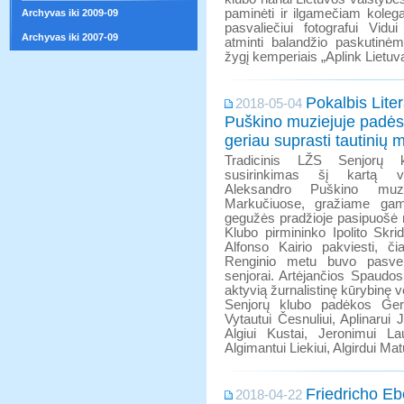
paminėti ir ilgamečiam koleg
Archyvas iki 2009-09
pasvaliečiui fotografui Vidu
Archyvas iki 2007-09
atminti balandžio paskutinė
žygį kemperiais „Aplink Lietuvą
Pokalbis Lite
2018-05-04
Puškino muziejuje padės
geriau suprasti tautinių
Tradicinis LŽS Senjorų 
susirinkimas šį kartą vy
Aleksandro Puškino muzie
Markučiuose, gražiame gam
gegužės pradžioje pasipuošė n
Klubo pirmininko Ipolito Skri
Alfonso Kairio pakviesti, či
Renginio metu buvo pasveik
senjorai. Artėjančios Spaudo
aktyvią žurnalistinę kūrybinę v
Senjorų klubo padėkos Gerd
Vytautui Česnuliui, Aplinarui Ju
Algiui Kustai, Jeronimui Lau
Algimantui Liekiui, Algirdui Matu
Friedricho Eb
2018-04-22