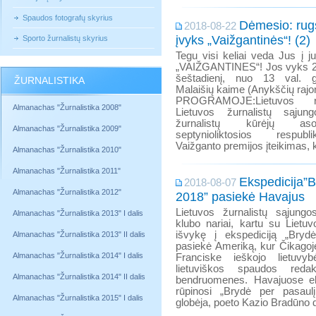
Spaudos fotografų skyrius
Dėmesio: rug
2018-08-22
įvyks „Vaižgantinės“! (2)
Sporto žurnalistų skyrius
Tegu visi keliai veda Jus į ju
„VAIŽGANTINES“! Jos vyks 20
šeštadienį, nuo 13 val. g
ŽURNALISTIKA
Malaišių kaime (Anykščių rajo
PROGRAMOJE:Lietuvos ra
Almanachas "Žurnalistika 2008"
Lietuvos žurnalistų sąjun
žurnalistų kūrėjų asoc
Almanachas "Žurnalistika 2009"
septynioliktosios respubli
Vaižganto premijos įteikimas, k
Almanachas "Žurnalistika 2010"
Almanachas "Žurnalistika 2011"
Ekspedicija”B
2018-08-07
Almanachas "Žurnalistika 2012"
2018” pasiekė Havajus
Lietuvos žurnalistų sąjungos
Almanachas "Žurnalistika 2013" I dalis
klubo nariai, kartu su Lietuv
išvykę į ekspediciją „Bryd
Almanachas "Žurnalistika 2013" II dalis
pasiekė Ameriką, kur Čikagoj
Almanachas "Žurnalistika 2014" I dalis
Franciske ieškojo lietuvy
lietuviškos spaudos redak
Almanachas "Žurnalistika 2014" II dalis
bendruomenes. Havajuose ek
rūpinosi „Brydė per pasaul
Almanachas "Žurnalistika 2015" I dalis
globėja, poeto Kazio Bradūno 