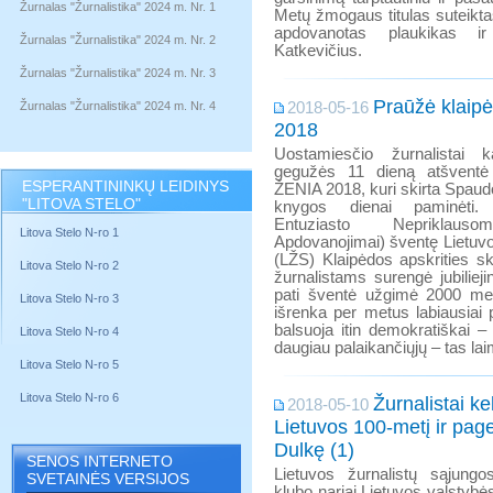
Žurnalas "Žurnalistika" 2024 m. Nr. 1
Metų žmogaus titulas suteikta
apdovanotas plaukikas ir
Žurnalas "Žurnalistika" 2024 m. Nr. 2
Katkevičius.
Žurnalas "Žurnalistika" 2024 m. Nr. 3
Praūžė klaip
Žurnalas "Žurnalistika" 2024 m. Nr. 4
2018-05-16
2018
Uostamiesčio žurnalistai k
gegužės 11 dieną atšventė
ESPERANTININKŲ LEIDINYS
ŽENIA 2018, kuri skirta Spaud
"LITOVA STELO"
knygos dienai paminėti.
Entuziasto Nepriklauso
Litova Stelo N-ro 1
Apdovanojimai) šventę Lietuvo
(LŽS) Klaipėdos apskrities s
Litova Stelo N-ro 2
žurnalistams surengė jubiliejin
pati šventė užgimė 2000 meta
Litova Stelo N-ro 3
išrenka per metus labiausiai 
balsuoja itin demokratiškai 
Litova Stelo N-ro 4
daugiau palaikančiųjų – tas la
Litova Stelo N-ro 5
Litova Stelo N-ro 6
Žurnalistai ke
2018-05-10
Lietuvos 100-metį ir pag
Dulkę (1)
SENOS INTERNETO
Lietuvos žurnalistų sąjungos
SVETAINĖS VERSIJOS
klubo nariai Lietuvos valstyb