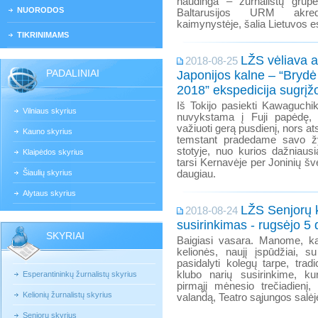
naudinga – žurnalistų grupė,
NUORODOS
Baltarusijos URM akred
kaimynystėje, šalia Lietuvos 
TIKRINIMAMS
LŽS vėliava 
2018-08-25
PADALINIAI
Japonijos kalne – “Brydė
2018” ekspedicija sugrį
Iš Tokijo pasiekti Kawaguchik
Vilniaus skyrius
nuvykstama į Fuji papėdę, 
važiuoti gerą pusdienį, nors a
Kauno skyrius
temstant pradedame savo žy
stotyje, nuo kurios dažniausi
Klaipėdos skyrius
tarsi Kernavėje per Joninių šve
Šiaulių skyrius
daugiau.
Alytaus skyrius
LŽS Senjorų 
2018-08-24
susirinkimas - rugsėjo 5 
SKYRIAI
Baigiasi vasara. Manome, k
kelionės, naujį įspūdžiai, s
pasidalyti kolegų tarpe, tra
klubo narių susirinkime, kur
Esperantininkų žurnalistų skyrius
pirmąjį mėnesio trečiadienį,
Kelionių žurnalistų skyrius
valandą, Teatro sąjungos salėję
Senjorų skyrius