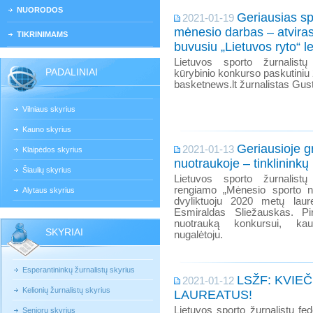
NUORODOS
Geriausias sp
2021-01-19
mėnesio darbas – atviras
TIKRINIMAMS
buvusiu „Lietuvos ryto“ l
Lietuvos sporto žurnalistų
PADALINIAI
kūrybinio konkurso paskutiniu
basketnews.lt žurnalistas Gus
Vilniaus skyrius
Kauno skyrius
Geriausioje g
2021-01-13
Klaipėdos skyrius
nuotraukoje – tinklininkų
Šiaulių skyrius
Lietuvos sporto žurnalistų
rengiamo „Mėnesio sporto n
Alytaus skyrius
dvyliktuoju 2020 metų laur
Esmiraldas Sliežauskas. Pi
nuotrauką konkursui, kau
SKYRIAI
nugalėtoju.
Esperantininkų žurnalistų skyrius
LSŽF: KVIEČ
2021-01-12
Kelionių žurnalistų skyrius
LAUREATUS!
Lietuvos sporto žurnalistų fe
Senjorų skyrius