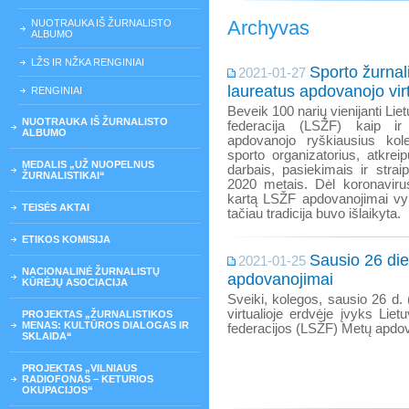
Archyvas
NUOTRAUKA IŠ ŽURNALISTO
ALBUMO
LŽS IR NŽKA RENGINIAI
Sporto žurnal
2021-01-27
laureatus apdovanojo virt
RENGINIAI
Beveik 100 narių vienijanti Lie
NUOTRAUKA IŠ ŽURNALISTO
federacija (LSŽF) kaip ir
ALBUMO
apdovanojo ryškiausius kole
sporto organizatorius, atkre
MEDALIS „UŽ NUOPELNUS
darbais, pasiekimais ir straip
ŽURNALISTIKAI“
2020 metais. Dėl koronavir
kartą LSŽF apdovanojimai vyko
TEISĖS AKTAI
tačiau tradicija buvo išlaikyta.
ETIKOS KOMISIJA
Sausio 26 di
2021-01-25
NACIONALINĖ ŽURNALISTŲ
apdovanojimai
KŪRĖJŲ ASOCIACIJA
Sveiki, kolegos, sausio 26 d. (
virtualioje erdvėje įvyks Liet
PROJEKTAS „ŽURNALISTIKOS
MENAS: KULTŪROS DIALOGAS IR
federacijos (LSŽF) Metų apdo
SKLAIDA“
PROJEKTAS „VILNIAUS
RADIOFONAS – KETURIOS
OKUPACIJOS“