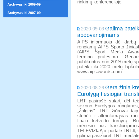
rinkimų konferencijoje.
Archyvas iki 2009-09
Archyvas iki 2007-09
Galima pateik
2020-09-03
apdovanojimams
AIPS informuoja dėl darbų 
rengiamų AIPS Sporto žinias
(AIPS Sport Media Award
termino pratęsimo. Geria
publikuotus nuo 2019 metų spa
pateikti iki 2020 metų lapkrič
www.aipsawards.com
Gera žinia kr
2020-08-26
Eurolygą tiesiogiai trans
LRT pasirašė sutartį dėl teis
sezono Eurolygos rungtynes
„Žalgiris“. LRT žiūrovai taip
stebėti ir atkrintamąsias ru
finalo ketverto turnyrą. R
mėnesio bus transliuojamos
TELEVIZIJĄ ir portale LRT.lt, 
galima pasižiūrėti LRT mediat