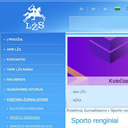
Į PRADŽIĄ
APIE LŽS
KONTAKTAI
TAPK LŽS NARIU
NAUJIENOS
Kviečia
SUVAŽIAVIMŲ ISTORIJA
Apie LŽS
KVIETIMAI ŽURNALISTAMS
NŽKA
KULTŪROS RENGINIAI
Kvietimai žurnalistams
›
Sporto re
SPORTO RENGINIAI
Sporto renginiai
SPAUDOS KONFERENCIJOS