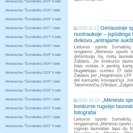
Almanachas "Žurnalistika 2015" II dalis
Almanachas "Žurnalistika 2016" I dalis
Almanachas "Žurnalistika 2016" II dalis
Geriausioje s
2020-11-12
Almanachas "Žurnalistika 2017" I dalis
nuotraukoje – įspūdinga 
Almanachas "Žurnalistika 2017" II dalis
dvikova „antrajame aukš
Almanachas "Žurnalistika 2018" I dalis
Lietuvos sporto žurnalistų
rengiamo „Mėnesio sporto n
Almanachas "Žurnalistika 2018" II dalis
dešimtuoju šių metų laureatu
Žaldaris. Jis konkurso laure
Almanachas "Žurnalistika 2019" I dalis
šiais metais ir penktą kartą 
Nugalėtojas surinko 27 taš
Almanachas "Žurnalistika 2019" II dalis
Žaldaris per „Hegelmann LFF t
dėl kamuolio kovojančius Jos
Almanachas "Žurnalistika 2020" I dalis
Tatomirovičių (Vilniaus „Žalgiris
Almanachas "Žurnalistika 2020" II dalis
„Mėnesio spo
Almanachas "Žurnalistika 2021" I dalis
2020-10-14
konkurse rugsėjo laureat
Almanachas "Žurnalistika 2021" II dalis
fotografai
Almanachas "Žurnalistika 2022" I dalis
Lietuvos sporto žurnalistų
rengiamame „Mėnesio sporto 
Almanachas "Žurnalistika 2022" II dalis
rugsėjo laureatais tapo du f