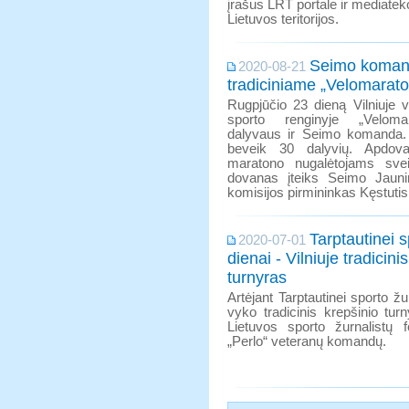
įrašus LRT portale ir mediateko
Lietuvos teritorijos.
Seimo koman
2020-08-21
tradiciniame „Velomarat
Rugpjūčio 23 dieną Vilniuje 
sporto renginyje „Velomar
dalyvaus ir Seimo komanda. 
beveik 30 dalyvių. Apdova
maratono nugalėtojams svei
dovanas įteiks Seimo Jauni
komisijos pirmininkas Kęstuti
Tarptautinei s
2020-07-01
dienai - Vilniuje tradicini
turnyras
Artėjant Tarptautinei sporto žur
vyko tradicinis krepšinio tu
Lietuvos sporto žurnalistų f
„Perlo“ veteranų komandų.