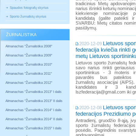
tradicinius Metų apdovanoj
Spaudos fotografų skyrius
narius išrinkti keturių nominac
kiekvienoje nominacijoje
Sporto žurnalistų skyrius
kandidatą (galite pateikti i
SVARBU: Metų citatos nomina
pasiūlymų.
ŽURNALISTIKA
Lietuvos spor
2020-12-09
Almanachas "Žurnalistika 2008"
federacija kviečia rinkti 
metų Lietuvos sportinink
Almanachas "Žurnalistika 2009"
Lietuvos sporto žurnalistų fed
Almanachas "Žurnalistika 2010"
savo narius rinkti geriausiu
sportininkus - 3 moteris i
Almanachas "Žurnalistika 2011"
pavardės bus pateiktos T
žurnalistų asociacijai (AIPS)
Almanachas "Žurnalistika 2012"
kandidates ir 3 kandi
lszfederacija@gmail.com iki gru
Almanachas "Žurnalistika 2013" I dalis
Almanachas "Žurnalistika 2013" II dalis
Lietuvos spor
2020-12-08
Almanachas "Žurnalistika 2014" I dalis
federacijos Prezidiumo 
Almanachas "Žurnalistika 2014" II dalis
Antradienį, gruodžio 8-ąją, įv
sporto žurnalistų federacij
Almanachas "Žurnalistika 2015" I dalis
posėdis. Pagrindinis svarsty
apdovanojimai.