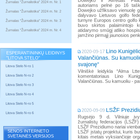
Dowejko ir Alfredas Plia
Žurnalas "Žurnalistika" 2024 m. Nr. 1
autoriams pelnė po 16 taš
Dowejko užfiksavo vienuolę go
Žurnalas "Žurnalistika" 2024 m. Nr. 2
dalyvavo Lietuvos golfo fed
turnyre Europos centro golfo 
Žurnalas "Žurnalistika" 2024 m. Nr. 3
buvo skirtos palaimintojo 
atidarymo smūgį atliko hospis
Žurnalas "Žurnalistika" 2024 m. Nr. 4
įamžino pirmąjį jaunosios penk
Lino Kunigėli
2020-09-17
ESPERANTININKŲ LEIDINYS
Valančiūnas. Su kamuoli
"LITOVA STELO"
svajonę”
Litova Stelo N-ro 1
Vilniškė leidykla “Alma Ltte
Litova Stelo N-ro 2
komentatoriaus Lino Kuni
Valančiūnas. Su kamuoliu - pa
Litova Stelo N-ro 3
Litova Stelo N-ro 4
Litova Stelo N-ro 5
LSŽF Prezidi
2020-09-09
Litova Stelo N-ro 6
Rugsėjo 9 d. Vilniuje įvy
žurnalistų federacijos (LSŽF
LSŽF Prezidiumo nariai vienbals
SENOS INTERNETO
LSŽF įstatų projektui, kuris bu
SVETAINĖS VERSIJOS
kitais metais vyksiančioje orga