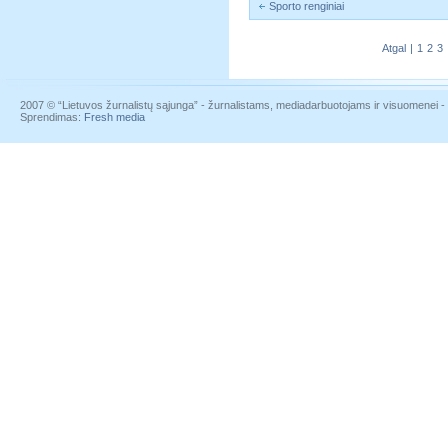
Sporto renginiai
Atgal
|
1
2
3
2007 © “Lietuvos žurnalistų sąjunga” - žurnalistams, mediadarbuotojams ir visuomenei - į
Sprendimas:
Fresh media