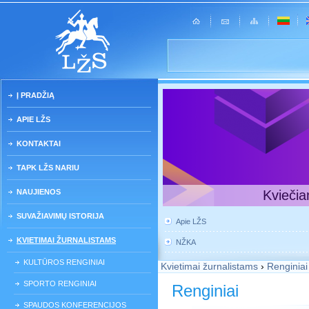
Į PRADŽIĄ
APIE LŽS
KONTAKTAI
TAPK LŽS NARIU
NAUJIENOS
Kviečia
SUVAŽIAVIMŲ ISTORIJA
Apie LŽS
KVIETIMAI ŽURNALISTAMS
NŽKA
KULTŪROS RENGINIAI
Kvietimai žurnalistams
›
Renginiai
SPORTO RENGINIAI
Renginiai
SPAUDOS KONFERENCIJOS