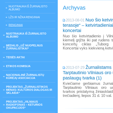
Archyvas
NUOTRAUKA IŠ ŽURNALISTO
ALBUMO
LŽS IR NŽKA RENGINIAI
Nuo šio ketvi
2013-08-01
terasoje“ – ketvirtadien
RENGINIAI
koncertai
NUOTRAUKA IŠ ŽURNALISTO
Nuo šio ketvirtadienio į Vi
ALBUMO
kiemelį grįžta iki pat rudens
koncertų ciklas „Tuborg L
MEDALIS „UŽ NUOPELNUS
Koncertai vyks kiekvieną ketvi
ŽURNALISTIKAI“
TEISĖS AKTAI
ETIKOS KOMISIJA
Žurnalistams 
2013-07-29
Tarptautinio Vilniaus oro 
NACIONALINĖ ŽURNALISTŲ
paslaugų tvarka (1)
KŪRĖJŲ ASOCIACIJA
Kviečiame gerbiamus žurnali
PROJEKTAS „ŽURNALISTIKOS
Tarptautinio Vilniaus oro 
MENAS: KULTŪROS DIALOGAS IR
tvarkos pristatymą žiniasklai
SKLAIDA“
trečiadienį, liepos 31 d. 10 val.
PROJEKTAS „VILNIAUS
RADIOFONAS – KETURIOS
OKUPACIJOS“