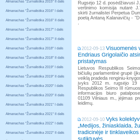
Almanachas "Žurnalistika 2015" II dalis
Rugsėjo 12 d. posėdžiavusi J.
vertinimo komisija nutarė J.
Almanachas "Žurnalistika 2016" I dalis
skirti žurnalistei Perpetua D
poetą Antaną Kalanavičių - "D
Almanachas "Žurnalistika 2016" II dalis
.
Almanachas "Žurnalistika 2017" I dalis
Almanachas "Žurnalistika 2017" II dalis
Visuomenės v
2012-09-13
Almanachas "Žurnalistika 2018" I dalis
Endriaus Grigolaičio ats
Almanachas "Žurnalistika 2018" II dalis
pristatymas
Almanachas "Žurnalistika 2019" I dalis
Lietuvos Respublikos Seim
bičiulių parlamentinė grupė (į
Almanachas "Žurnalistika 2019" II dalis
veiklą pradeda renginiu-knygo
įvyks 2012 m. rugsėjo 19 d
Almanachas "Žurnalistika 2020" I dalis
Respublikos Seimo III rūmu
informacijos biuro patalpo
Almanachas "Žurnalistika 2020" II dalis
01109 Vilniaus m., įėjimas p
leidimų.
Almanachas "Žurnalistika 2021" I dalis
Almanachas "Žurnalistika 2021" II dalis
Vyks kolektyv
2012-09-10
Almanachas "Žurnalistika 2022" I dalis
„Medijos, žiniasklaida, žu
tradicinėje ir tinklaveik
Almanachas "Žurnalistika 2022" II dalis
sutiktuvės