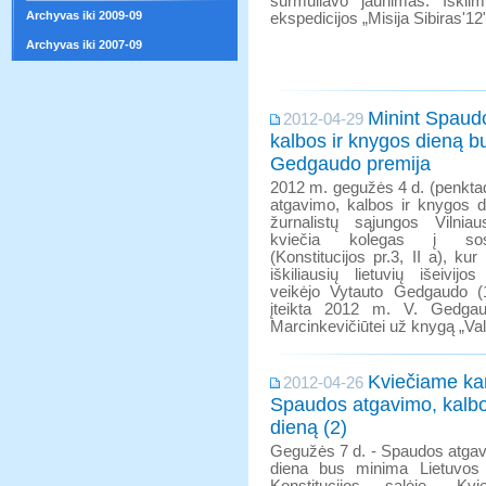
šurmuliavo jaunimas. Iškil
Archyvas iki 2009-09
ekspedicijos „Misija Sibiras'1
Archyvas iki 2007-09
Minint Spaud
2012-04-29
kalbos ir knygos dieną bu
Gedgaudo premija
2012 m. gegužės 4 d. (penktad
atgavimo, kalbos ir knygos d
žurnalistų sąjungos Vilnia
kviečia kolegas į sost
(Konstitucijos pr.3, II a), k
iškiliausių lietuvių išeivijo
veikėjo Vytauto Gedgaudo (
įteikta 2012 m. V. Gedgaud
Marcinkevičiūtei už knygą „V
Kviečiame kar
2012-04-26
Spaudos atgavimo, kalbo
dieną (2)
Gegužės 7 d. - Spaudos atgav
diena bus minima Lietuvos