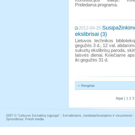
Konstitucijos salėje. Kvie
Pridedama programa.
Susipažinkime
2012-04-25
ekslibrisai (3)
Lietuvos technikos biblioteko
gegužės 3 d., 12 val. atidarom
sukurtų ekslibrisų paroda, ski
laisvės dienai. Kviečiame aps
iki gegužės 31 d.
Renginiai
Atgal
|
1
2
3
2007 © “Lietuvos žurnalistų sąjunga” - žurnalistams, mediadarbuotojams ir visuomenei - į
Sprendimas:
Fresh media