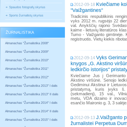
Kviečiame kol
2012-09-18
Spaudos fotografų skyrius
"Vaižgantines"
Sporto žurnalistų skyrius
Tradicinis respublikinis rengi
vyks 2012 m. rugsėjo 22 dien
val. Anykščių rajono Svėdasų
kaime - lietuvių literatūros kl
ŽURNALISTIKA
Tumo - Vaižganto gimtinėje. 
registruotis. Vietų kiekis ribota
Almanachas "Žurnalistika 2008"
Almanachas "Žurnalistika 2009"
Vyks Gerimant
2012-09-14
Almanachas "Žurnalistika 2010"
knygos „G. Akstino viršū
ledkirčio istorijos" prista
Almanachas "Žurnalistika 2011"
Kviečiame Jus į Gerimanto 
Almanachas "Žurnalistika 2012"
Akstino viršūnė. Senojo ledkirč
Gediminui Akstinui ir Lietuvo
Almanachas "Žurnalistika 2013" I dalis
pristatymą, kuris įvyks š
(sekmadienį), 15 val., Vilni
Almanachas "Žurnalistika 2013" II dalis
metu, VDA dizaino ir inovacij
esančio Maironio g. 3, 3 salėje
Almanachas "Žurnalistika 2014" I dalis
Almanachas "Žurnalistika 2014" II dalis
J.Vaižganto p
2012-09-13
Almanachas "Žurnalistika 2015" I dalis
žurnalistei Perpetua Du