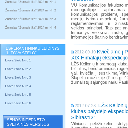
Žurnalas "Žurnalistika" 2024 m. Nr. 1
VU Komunikacijos fakulteto m
monografijoje aptariam
Žurnalas "Žurnalistika" 2024 m. Nr. 2
komunikacijos problemų spek
medijų tyrimo aspektai, žurna
Žurnalas "Žurnalistika" 2024 m. Nr. 3
reglamentavimas ir žiniask
Žurnalas "Žurnalistika" 2024 m. Nr. 4
veiklos principai. Taip pat an
lemiantys veiksniai: rašto, 
informacijos šaltinio bendravi
ESPERANTININKŲ LEIDINYS
Kviečiame į 
2012-09-10
"LITOVA STELO"
XIX Himalajų ekspedicijo
Litova Stelo N-ro 1
LŽS Kelionių ir pramogų kluba
bičiulius, bendraminčius rugsėj
Litova Stelo N-ro 2
val. kviečia į susitikimą Viln
Šlapelių muziejuje (Pilies g. 4
Litova Stelo N-ro 3
žurnalistų sąjungos nariu Pau
Litova Stelo N-ro 4
Litova Stelo N-ro 5
Litova Stelo N-ro 6
LŽS Kelionių
2012-07-23
klubas palydėjo ekspedici
Sibiras'12"
SENOS INTERNETO
Vilniaus geležinkelio stot
SVETAINĖS VERSIJOS