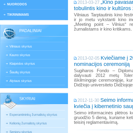
„Kino pavasar
2013-03-27
NUORODOS
tobulintis kino ir kultūros
Vilniaus Tarptautinis kino fest
TIKRINIMAMS
ir jo metu vykstanti kino ind
„Meeting point – Vilnius“ re
žurnalistams ir kino kritikams.
PADALINIAI
Vilniaus skyrius
Kauno skyrius
Kviečiame į 
2013-02-05
nominacijos ceremoniją
Klaipėdos skyrius
Sugiharos Fondo – Diplom
Šiaulių skyrius
dalyvauti 2012 metų Tole
iškilmingoje ceremonijoje, ku
Alytaus skyrius
Didžiojo universiteto Didžiojoj
SKYRIAI
Seimo inform
2012-11-30
kviečia į kibernetinio s
Seimo informacinės plėtros ko
Esperantininkų žurnalistų skyrius
gruodžio 5 dieną, kuriame ket
teisinį reglamentavimą.
Kelionių žurnalistų skyrius
Senjorų skyrius