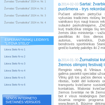
Žurnalas "Žurnalistika" 2024 m. Nr. 1
Sartai: žvarbi
2014-02-03
puošmena - trys rekordai
Žurnalas "Žurnalistika" 2024 m. Nr. 2
Pučiant aštriam pietryčiui
Žurnalas "Žurnalistika" 2024 m. Nr. 3
vykusias tradicines ristūnų l
vainikavo trys nauji trasos rek
Žurnalas "Žurnalistika" 2024 m. Nr. 4
sulaukė paskutiniajame, „Did
kurį tradiciškai steigia šių le
žemės ūkio ministerija – važi
pasitiktas iki šios dieno
ESPERANTININKŲ LEIDINYS
autorius, varėniškis, D
"LITOVA STELO"
bendrovės sportininkas Stan
greičio kartelę pakėlęs iki 2 m
Litova Stelo N-ro 1
Litova Stelo N-ro 2
Žurnalistai kv
2014-01-30
Litova Stelo N-ro 3
žiemos olimpinį festivalį 
Renginio vietą iš Vilniaus 
Litova Stelo N-ro 4
galima pasiekti specialiai užsa
Vilnių grįš tos pačios dienos 
Litova Stelo N-ro 5
ribotas, todėl dėl kelionės o
transportu kviečiame susisie
Litova Stelo N-ro 6
kontaktais. Maloniai kviečia
žiemos šventėje ne tik žiemo
bet ir visus neabejingus ž
SENOS INTERNETO
išsamia renginio programa g
SVETAINĖS VERSIJOS
www.lteam.lt. Būsime dėking