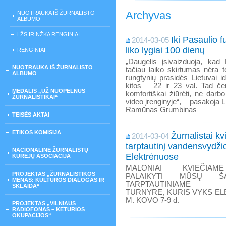
Archyvas
NUOTRAUKA IŠ ŽURNALISTO
ALBUMO
LŽS IR NŽKA RENGINIAI
Iki Pasaulio 
2014-03-05
liko lygiai 100 dienų
RENGINIAI
„Daugelis įsivaizduoja, kad B
NUOTRAUKA IŠ ŽURNALISTO
tačiau laiko skirtumas nėra t
ALBUMO
rungtynių prasidės Lietuvai id
kitos – 22 ir 23 val. Tad č
MEDALIS „UŽ NUOPELNUS
komfortiškai žiūrėti, ne darb
ŽURNALISTIKAI“
video įrenginyje“, – pasakoja 
Ramūnas Grumbinas
TEISĖS AKTAI
ETIKOS KOMISIJA
Žurnalistai kv
2014-03-04
tarptautinį vandensvydži
NACIONALINĖ ŽURNALISTŲ
Elektrėnuose
KŪRĖJŲ ASOCIACIJA
MALONIAI KVIEČIAM
PROJEKTAS „ŽURNALISTIKOS
PALAIKYTI MŪSŲ ŠA
MENAS: KULTŪROS DIALOGAS IR
TARPTAUTINIAME V
SKLAIDA“
TURNYRE, KURIS VYKS EL
M. KOVO 7-9 d.
PROJEKTAS „VILNIAUS
RADIOFONAS – KETURIOS
OKUPACIJOS“