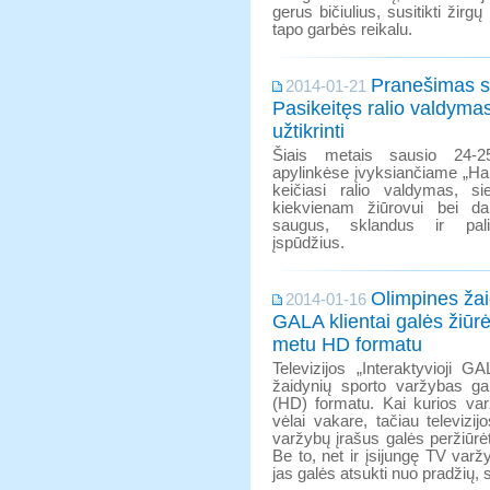
gerus bičiulius, susitikti žirg
tapo garbės reikalu.
Pranešimas s
2014-01-21
Pasikeitęs ralio valdyma
užtikrinti
Šiais metais sausio 24-
apylinkėse įvyksiančiame „Hal
keičiasi ralio valdymas, sie
kiekvienam žiūrovui bei da
saugus, sklandus ir pal
įspūdžius.
Olimpines žai
2014-01-16
GALA klientai galės žiūrė
metu HD formatu
Televizijos „Interaktyvioji GA
žaidynių sporto varžybas gal
(HD) formatu. Kai kurios va
vėlai vakare, tačiau televizi
varžybų įrašus galės peržiūrė
Be to, net ir įsijungę TV var
jas galės atsukti nuo pradžių, s