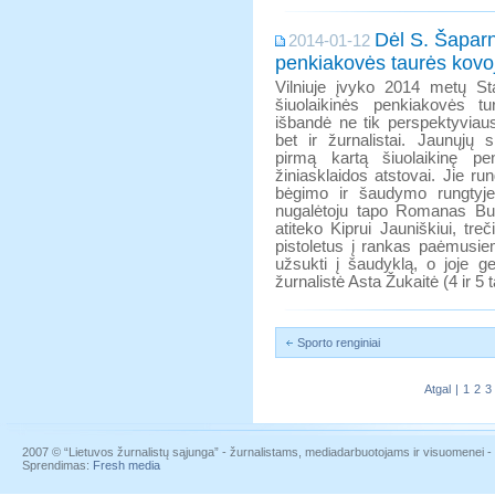
Dėl S. Šaparn
2014-01-12
penkiakovės taurės kovojo
Vilniuje įvyko 2014 metų St
šiuolaikinės penkiakovės t
išbandė ne tik perspektyviausi 
bet ir žurnalistai. Jaunųjų 
pirmą kartą šiuolaikinę pe
žiniasklaidos atstovai. Jie ru
bėgimo ir šaudymo rungtyje
nugalėtoju tapo Romanas Burš
atiteko Kiprui Jauniškiui, tre
pistoletus į rankas paėmusie
užsukti į šaudyklą, o joje 
žurnalistė Asta Žukaitė (4 ir 5 t
Sporto renginiai
Atgal
|
1
2
3
2007 © “Lietuvos žurnalistų sąjunga” - žurnalistams, mediadarbuotojams ir visuomenei - į
Sprendimas:
Fresh media