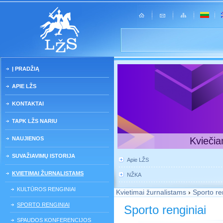
Į PRADŽIĄ
APIE LŽS
KONTAKTAI
TAPK LŽS NARIU
NAUJIENOS
Kviečia
SUVAŽIAVIMŲ ISTORIJA
Apie LŽS
KVIETIMAI ŽURNALISTAMS
NŽKA
KULTŪROS RENGINIAI
Kvietimai žurnalistams
›
Sporto re
SPORTO RENGINIAI
Sporto renginiai
SPAUDOS KONFERENCIJOS