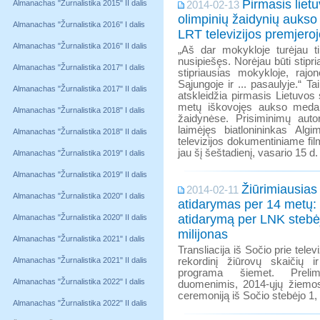
Pirmasis liet
Almanachas "Žurnalistika 2015" II dalis
2014-02-13
olimpinių žaidynių aukso
Almanachas "Žurnalistika 2016" I dalis
LRT televizijos premjero
Almanachas "Žurnalistika 2016" II dalis
„Aš dar mokykloje turėjau ti
nusipiešęs. Norėjau būti stipri
Almanachas "Žurnalistika 2017" I dalis
stipriausias mokykloje, rajon
Sąjungoje ir ... pasaulyje.“ Ta
Almanachas "Žurnalistika 2017" II dalis
atskleidžia pirmasis Lietuvos 
metų iškovojęs aukso medal
Almanachas "Žurnalistika 2018" I dalis
žaidynėse. Prisiminimų auto
laimėjęs biatlonininkas Al
Almanachas "Žurnalistika 2018" II dalis
televizijos dokumentiniame fil
jau šį šeštadienį, vasario 15 d.
Almanachas "Žurnalistika 2019" I dalis
Almanachas "Žurnalistika 2019" II dalis
Žiūrimiausias
2014-02-11
Almanachas "Žurnalistika 2020" I dalis
atidarymas per 14 metų: 
atidarymą per LNK stebė
Almanachas "Žurnalistika 2020" II dalis
milijonas
Almanachas "Žurnalistika 2021" I dalis
Transliacija iš Sočio prie tele
Almanachas "Žurnalistika 2021" II dalis
rekordinį žiūrovų skaičių ir
programa šiemet. Preli
Almanachas "Žurnalistika 2022" I dalis
duomenimis, 2014-ųjų žiemos
ceremoniją iš Sočio stebėjo 1,
Almanachas "Žurnalistika 2022" II dalis