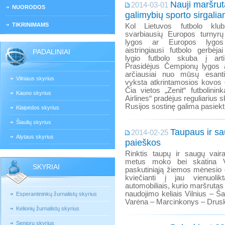
Nauji maršrut
2014-03-01
NUORODOS
galimybių sporto sirgali
TIKRINIMAMS
Kol Lietuvos futbolo klub
svarbiausių Europos turny
lygos ar Europos lygos
aistringiausi futbolo gerbėja
PADALINIAI
lygio futbolo skuba į arti
Prasidėjus Čempionų lygos a
arčiausiai nuo mūsų esant
Vilniaus skyrius
vyksta atkrintamosios kovos 
Čia vietos „Zenit“ futbolini
Kauno skyrius
Airlines“ pradėjus reguliarius 
Rusijos sostinę galima pasiekt
Klaipėdos skyrius
Šiaulių skyrius
Taupaus ir s
2014-02-25
Alytaus skyrius
paieškos
Rinktis taupų ir saugų vaira
metus moko bei skatina V
SKYRIAI
paskutiniąją žiemos mėnesio d
kviečianti į jau vienuolik
automobiliais, kurio maršrutas 
naudojimo keliais Vilnius – Ša
Esperantininkų žurnalistų skyrius
Varėna – Marcinkonys – Druski
Kelionių žurnalistų skyrius
Senjorų skyrius