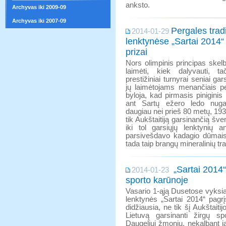
anksto.
Archyvas iki 2009-09
Archyvas iki 2007-09
Pergales trad
2014-01-29
lenktynėse „Sartai 2014“
prizai
Nors olimpinis principas skelb
laimėti, kiek dalyvauti, ta
prestižiniai turnyrai seniai gar
jų laimėtojams menančiais per
byloja, kad pirmasis piniginis 
ant Sartų ežero ledo nugal
daugiau nei prieš 80 metų, 193
tik Aukštaitiją garsinančią šve
iki tol garsiųjų lenktynių 
parsivešdavo kadagio dūmais 
tada taip brangų mineralinių tr
„Sartai 2014“
2014-01-23
sporto karūnoje
Vasario 1-ąją Dusetose vyksia
lenktynės „Sartai 2014“ pagrį
didžiausia, ne tik šį Aukštaitij
Lietuvą garsinanti žirgų spo
Daugeliui žmonių, nekalbant j