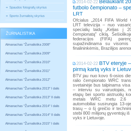
Belaukiant 20
2014-02-22
futbolo čempionato – spec
Spaudos fotografų skyrius
LRT
Sporto žurnalistų skyrius
Ofcialus „2014 FIFA World C
LRT televizija – nuo vasar
specialių laidų „Kelias į 2
ŽURNALISTIKA
čempionatą” ciklą. Šešiolikoj
federacijos (FIFA) pare
supažindinama su visomis 
Almanachas "Žurnalistika 2008"
finalininkėmis, Brazilijos areno
Almanachas "Žurnalistika 2009"
Almanachas "Žurnalistika 2010"
BTV eteryje –
2014-02-22
pirmą kartą vyks ir Lietu
Almanachas "Žurnalistika 2011"
BTV jau nuo kovo 6-osios die
Almanachas "Žurnalistika 2012"
ralio čempionato WRC tran
svetainėje bus talpinama visa 
Almanachas "Žurnalistika 2013" I dalis
– interviu su vairuotojais, 
etapų bei sporto aistruolių k
Almanachas "Žurnalistika 2013" II dalis
metais WRC metu 2.6 mil
automobiliai susirungia 13-oj
Almanachas "Žurnalistika 2014" I dalis
trasų – o šį greičio ir technin
stebi 800 milijonų gyventojų iš
Almanachas "Žurnalistika 2014" II dalis
vyks ir Lietuvoje.
Almanachas "Žurnalistika 2015" I dalis