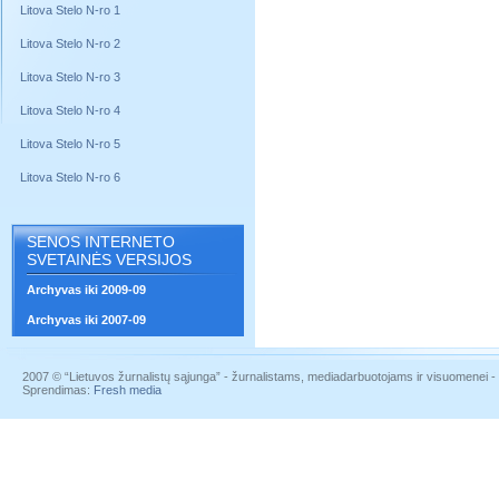
Litova Stelo N-ro 1
Litova Stelo N-ro 2
Litova Stelo N-ro 3
Litova Stelo N-ro 4
Litova Stelo N-ro 5
Litova Stelo N-ro 6
SENOS INTERNETO
SVETAINĖS VERSIJOS
Archyvas iki 2009-09
Archyvas iki 2007-09
2007 © “Lietuvos žurnalistų sąjunga” - žurnalistams, mediadarbuotojams ir visuomenei - į
Sprendimas:
Fresh media