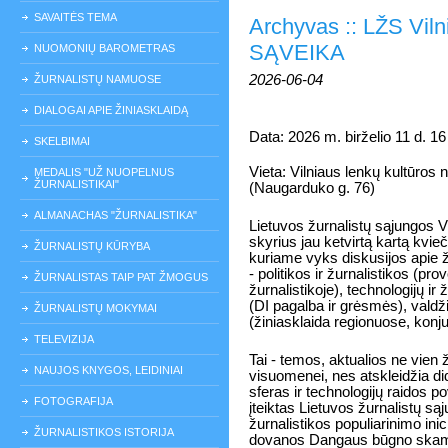
SAVAITĖS TEMA
Archyvas :: LŽS Viln
SĄVEIKA
NUOMONIŲ BAROMETRAS
2026-06-04
ŽURNALISTŲ NAMUOSE
DIALOGAI APIE ŽINIASKLAIDĄ
Data: 2026 m. birželio 11 d. 16
SKELBIMAI
Vieta: Vilniaus lenkų kultūros 
MEDALIS "UŽ NUOPELNUS
ŽURNALISTIKAI"
(Naugarduko g. 76)
ALMANACHAS "ŽURNALISTIKA"
Lietuvos žurnalistų sąjungos V
skyrius jau ketvirtą kartą kvieči
ŽURNALISTŲ KŪRYBA
kuriame vyks diskusijos apie ž
- politikos ir žurnalistikos (pro
ŽURNALISTAS TAIP PAT ŽMOGUS
žurnalistikoje), technologijų ir 
(DI pagalba ir grėsmės), valdžio
ŽURNALISTŲ MOKYMAI
(žiniasklaida regionuose, konjun
TELEVIZIJA
Tai - temos, aktualios ne vien ž
NAUJOS KNYGOS, LEIDINIAI
visuomenei, nes atskleidžia did
sferas ir technologijų raidos p
FOTOGRAFIJA
įteiktas Lietuvos žurnalistų s
žurnalistikos populiarinimo in
ŽURNALISTIKOS ISTORIJA
dovanos Dangaus būgno skam