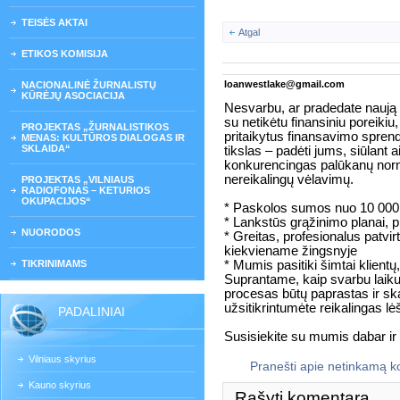
TEISĖS AKTAI
Atgal
ETIKOS KOMISIJA
loanwestlake@gmail.com
NACIONALINĖ ŽURNALISTŲ
KŪRĖJŲ ASOCIACIJA
Nesvarbu, ar pradedate naują p
su netikėtu finansiniu poreikiu
PROJEKTAS „ŽURNALISTIKOS
pritaikytus finansavimo sprend
MENAS: KULTŪROS DIALOGAS IR
SKLAIDA“
tikslas – padėti jums, siūlant 
konkurencingas palūkanų norm
nereikalingų vėlavimų.
PROJEKTAS „VILNIAUS
RADIOFONAS – KETURIOS
OKUPACIJOS“
* Paskolos sumos nuo 10 000 
* Lankstūs grąžinimo planai, pri
NUORODOS
* Greitas, profesionalus patvi
kiekviename žingsnyje
TIKRINIMAMS
* Mumis pasitiki šimtai klient
Suprantame, kaip svarbu laiku
procesas būtų paprastas ir ska
užsitikrintumėte reikalingas lė
PADALINIAI
Susisiekite su mumis dabar i
Vilniaus skyrius
Pranešti apie netinkamą 
Kauno skyrius
Rašyti komentarą