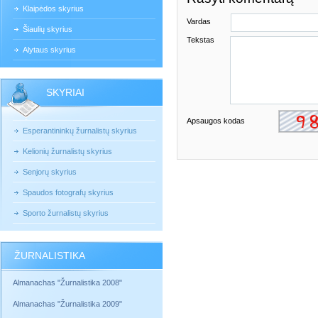
Klaipėdos skyrius
Vardas
Šiaulių skyrius
Tekstas
Alytaus skyrius
SKYRIAI
Apsaugos kodas
Esperantininkų žurnalistų skyrius
Kelionių žurnalistų skyrius
Senjorų skyrius
Spaudos fotografų skyrius
Sporto žurnalistų skyrius
ŽURNALISTIKA
Almanachas "Žurnalistika 2008"
Almanachas "Žurnalistika 2009"