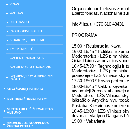
KINAS
Organizatoriai: Lietuvos žurnal
Eberto fondas, Nacionalinė žur
RADIJAS
KITU KAMPU
info@lzs.lt, +370 616 43431
PASIJUOKIME KARTU
PROGRAMA:
SUKAKTYS, JUBILIEJAI
15:00 * Registracija. Kava
TYLOS MINUTĖ
16:00-16:45 * Politikos ir žurn
Moderatorius - LŽS pirmininkas
UŽSIENIO NAUJIENOS
žiniasklaidos asociacijos vad
16:45-17:30 * Technologijų ir 
NAUJIENOS RSS KANALAIS
Moderatorius - LŽS pirmininko
pranešėja - LŽS Vilniaus skyri
NAUJIENŲ PRENUMERATA EL.
PAŠTU
17:30-18:00 * Kavos pertraukė
18:00-18:45 * Valdžių sąveika. 
SUVAŽIAVIMŲ ISTORIJA
atstumtieji žurnalistai - atvejo 
Moderatorė - LŽS Vilniaus skyr
KVIETIMAI ŽURNALISTAMS
laikraščio „Anykšta" vyr. red
Pastaba. Kiekvienas konferenci
NUOTRAUKA IŠ ŽURNALISTO
18:45-19:00 * LŽS Vilniaus sk
ALBUMO
dovana - Martyno Dangaus b
19:00 * Vakarienė
MEDALIS „UŽ NUOPELNUS
ŽURNALISTIKAI“