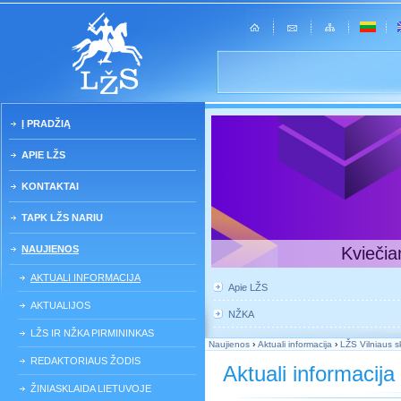
Į PRADŽIĄ
APIE LŽS
KONTAKTAI
TAPK LŽS NARIU
NAUJIENOS
Kviečia
AKTUALI INFORMACIJA
Apie LŽS
AKTUALIJOS
NŽKA
LŽS IR NŽKA PIRMININKAS
Naujienos
›
Aktuali informacija
›
LŽS Vilniaus 
REDAKTORIAUS ŽODIS
Aktuali informacija
ŽINIASKLAIDA LIETUVOJE