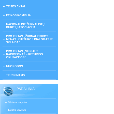
TEISĖS AKTAI
ETIKOS KOMISIJA
NACIONALINĖ ŽURNALISTŲ
KŪRĖJŲ ASOCIACIJA
PROJEKTAS „ŽURNALISTIKOS
MENAS: KULTŪROS DIALOGAS IR
SKLAIDA“
PROJEKTAS „VILNIAUS
RADIOFONAS – KETURIOS
OKUPACIJOS“
NUORODOS
TIKRINIMAMS
PADALINIAI
Vilniaus skyrius
Kauno skyrius