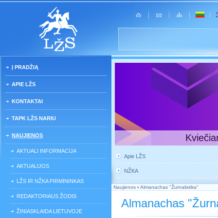
Į PRADŽIĄ
APIE LŽS
KONTAKTAI
TAPK LŽS NARIU
NAUJIENOS
Kviečia
AKTUALI INFORMACIJA
Apie LŽS
AKTUALIJOS
NŽKA
LŽS IR NŽKA PIRMININKAS
Naujienos
›
Almanachas "Žurnalistika"
REDAKTORIAUS ŽODIS
Almanachas "Žurnal
ŽINIASKLAIDA LIETUVOJE