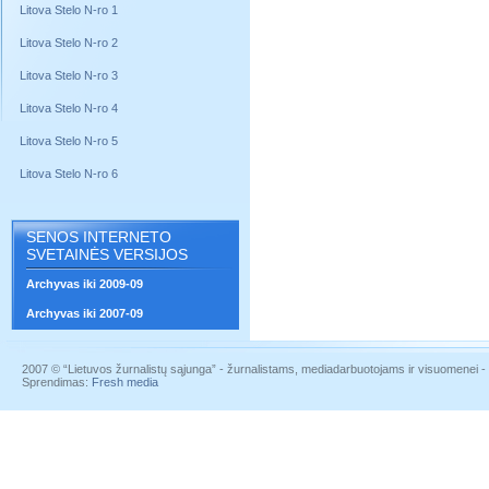
Litova Stelo N-ro 1
Litova Stelo N-ro 2
Litova Stelo N-ro 3
Litova Stelo N-ro 4
Litova Stelo N-ro 5
Litova Stelo N-ro 6
SENOS INTERNETO
SVETAINĖS VERSIJOS
Archyvas iki 2009-09
Archyvas iki 2007-09
2007 © “Lietuvos žurnalistų sąjunga” - žurnalistams, mediadarbuotojams ir visuomenei - į
Sprendimas:
Fresh media