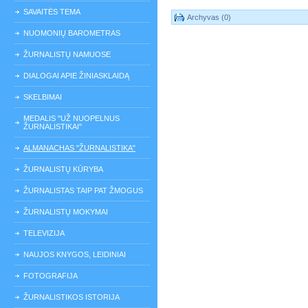
SAVAITĖS TEMA
Archyvas (0)
NUOMONIŲ BAROMETRAS
ŽURNALISTŲ NAMUOSE
DIALOGAI APIE ŽINIASKLAIDĄ
SKELBIMAI
MEDALIS "UŽ NUOPELNUS
ŽURNALISTIKAI"
ALMANACHAS "ŽURNALISTIKA"
ŽURNALISTŲ KŪRYBA
ŽURNALISTAS TAIP PAT ŽMOGUS
ŽURNALISTŲ MOKYMAI
TELEVIZIJA
NAUJOS KNYGOS, LEIDINIAI
FOTOGRAFIJA
ŽURNALISTIKOS ISTORIJA