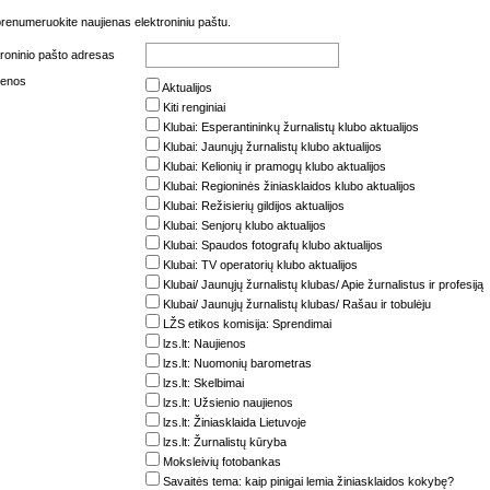
renumeruokite naujienas elektroniniu paštu.
troninio pašto adresas
ienos
Aktualijos
Kiti renginiai
Klubai: Esperantininkų žurnalistų klubo aktualijos
Klubai: Jaunųjų žurnalistų klubo aktualijos
Klubai: Kelionių ir pramogų klubo aktualijos
Klubai: Regioninės žiniasklaidos klubo aktualijos
Klubai: Režisierių gildijos aktualijos
Klubai: Senjorų klubo aktualijos
Klubai: Spaudos fotografų klubo aktualijos
Klubai: TV operatorių klubo aktualijos
Klubai/ Jaunųjų žurnalistų klubas/ Apie žurnalistus ir profesiją
Klubai/ Jaunųjų žurnalistų klubas/ Rašau ir tobulėju
LŽS etikos komisija: Sprendimai
lzs.lt: Naujienos
lzs.lt: Nuomonių barometras
lzs.lt: Skelbimai
lzs.lt: Užsienio naujienos
lzs.lt: Žiniasklaida Lietuvoje
lzs.lt: Žurnalistų kūryba
Moksleivių fotobankas
Savaitės tema: kaip pinigai lemia žiniasklaidos kokybę?