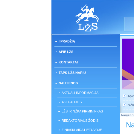
Į PRADŽIĄ
APIE LŽS
KONTAKTAI
TAPK LŽS NARIU
NAUJIENOS
AKTUALI INFORMACIJA
Api
AKTUALIJOS
NŽ
LŽS IR NŽKA PIRMININKAS
Naujieno
REDAKTORIAUS ŽODIS
Na
ŽINIASKLAIDA LIETUVOJE