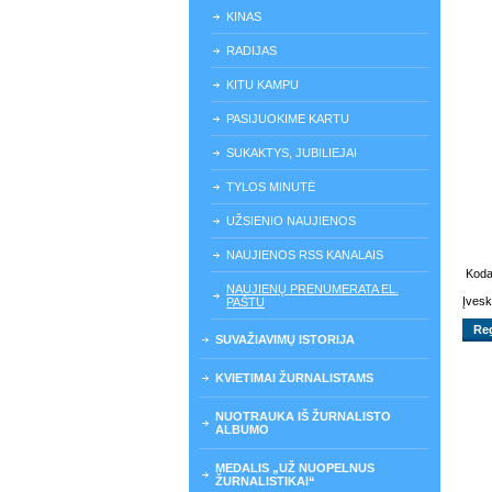
KINAS
RADIJAS
KITU KAMPU
PASIJUOKIME KARTU
SUKAKTYS, JUBILIEJAI
TYLOS MINUTĖ
UŽSIENIO NAUJIENOS
NAUJIENOS RSS KANALAIS
Kod
NAUJIENŲ PRENUMERATA EL.
Įvesk
PAŠTU
SUVAŽIAVIMŲ ISTORIJA
KVIETIMAI ŽURNALISTAMS
NUOTRAUKA IŠ ŽURNALISTO
ALBUMO
MEDALIS „UŽ NUOPELNUS
ŽURNALISTIKAI“