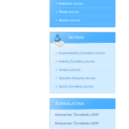
Klaipėdos skyrius
Šiaulių skyrius
Alytaus skyrius
SKYRIAI
Esperantininkų žurnalistų skyrius
Kelionių žurnalistų skyrius
Senjorų skyrius
Spaudos fotografų skyrius
Sporto žurnalistų skyrius
ŽURNALISTIKA
Almanachas "Žurnalistika 2008"
Almanachas "Žurnalistika 2009"