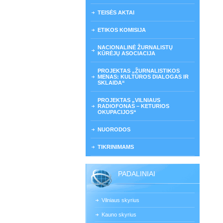
TEISĖS AKTAI
ETIKOS KOMISIJA
NACIONALINĖ ŽURNALISTŲ
KŪRĖJŲ ASOCIACIJA
PROJEKTAS „ŽURNALISTIKOS
MENAS: KULTŪROS DIALOGAS IR
SKLAIDA“
PROJEKTAS „VILNIAUS
RADIOFONAS – KETURIOS
OKUPACIJOS“
NUORODOS
TIKRINIMAMS
PADALINIAI
Vilniaus skyrius
Kauno skyrius