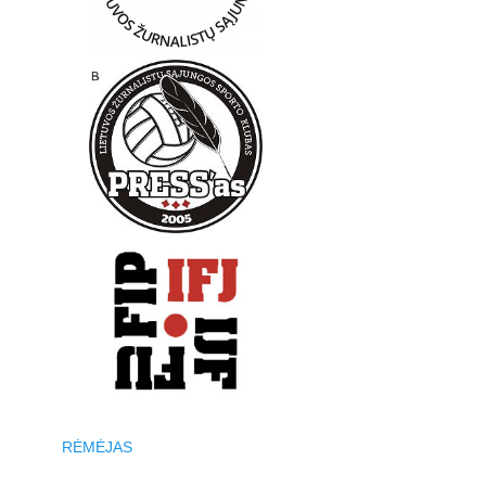
RĖMĖJAS