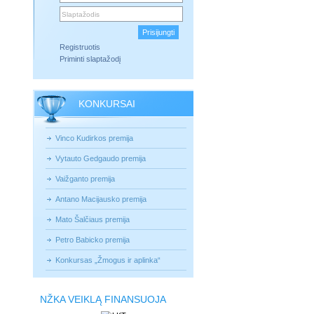
Registruotis
Priminti slaptažodį
KONKURSAI
Vinco Kudirkos premija
Vytauto Gedgaudo premija
Vaižganto premija
Antano Macijausko premija
Mato Šalčiaus premija
Petro Babicko premija
Konkursas „Žmogus ir aplinka“
NŽKA VEIKLĄ FINANSUOJA