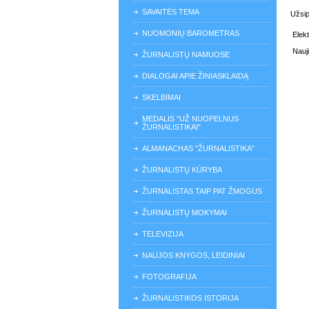
SAVAITĖS TEMA
Užsip
NUOMONIŲ BAROMETRAS
Elek
Nauj
ŽURNALISTŲ NAMUOSE
DIALOGAI APIE ŽINIASKLAIDĄ
SKELBIMAI
MEDALIS "UŽ NUOPELNUS
ŽURNALISTIKAI"
ALMANACHAS "ŽURNALISTIKA"
ŽURNALISTŲ KŪRYBA
ŽURNALISTAS TAIP PAT ŽMOGUS
ŽURNALISTŲ MOKYMAI
TELEVIZIJA
NAUJOS KNYGOS, LEIDINIAI
FOTOGRAFIJA
ŽURNALISTIKOS ISTORIJA