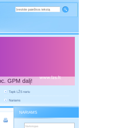
oc. GPM dalį!
Tapk LŽS nariu
Nariams
NARIAMS