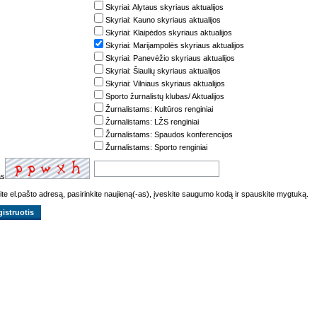
Skyriai: Alytaus skyriaus aktualijos
Skyriai: Kauno skyriaus aktualijos
Skyriai: Klaipėdos skyriaus aktualijos
Skyriai: Marijampolės skyriaus aktualijos
Skyriai: Panevėžio skyriaus aktualijos
Skyriai: Šiaulių skyriaus aktualijos
Skyriai: Vilniaus skyriaus aktualijos
Sporto žurnalistų klubas/ Aktualijos
Žurnalistams: Kultūros renginiai
Žurnalistams: LŽS renginiai
Žurnalistams: Spaudos konferencijos
Žurnalistams: Sporto renginiai
as
ite el.pašto adresą, pasirinkite naujieną(-as), įveskite saugumo kodą ir spauskite mygtuką.