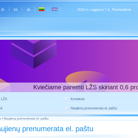
2026 m. rugpjucio 7 d., Penktadienis
Kviečiame paremti LŽS skiriant 0,6 pr
e LŽS
Kontaktai
KA
Naujienų prenumerata el. paštu
s
›
Naujienų prenumerata el. paštu
ujienų prenumerata el. paštu