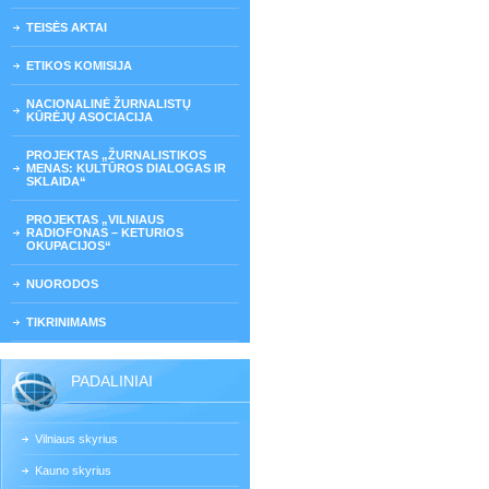
TEISĖS AKTAI
ETIKOS KOMISIJA
NACIONALINĖ ŽURNALISTŲ
KŪRĖJŲ ASOCIACIJA
PROJEKTAS „ŽURNALISTIKOS
MENAS: KULTŪROS DIALOGAS IR
SKLAIDA“
PROJEKTAS „VILNIAUS
RADIOFONAS – KETURIOS
OKUPACIJOS“
NUORODOS
TIKRINIMAMS
PADALINIAI
Vilniaus skyrius
Kauno skyrius