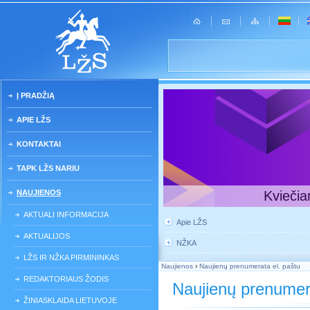
Į PRADŽIĄ
APIE LŽS
KONTAKTAI
TAPK LŽS NARIU
NAUJIENOS
Kviečia
AKTUALI INFORMACIJA
Apie LŽS
AKTUALIJOS
NŽKA
LŽS IR NŽKA PIRMININKAS
Naujienos
›
Naujienų prenumerata el. paštu
REDAKTORIAUS ŽODIS
Naujienų prenumera
ŽINIASKLAIDA LIETUVOJE