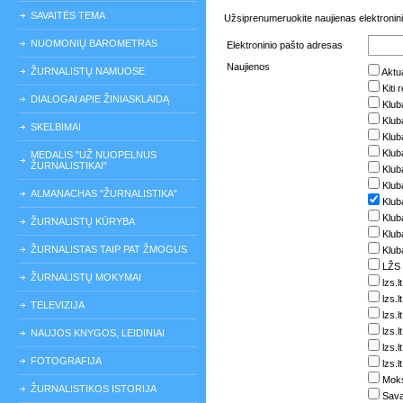
SAVAITĖS TEMA
Užsiprenumeruokite naujienas elektronini
NUOMONIŲ BAROMETRAS
Elektroninio pašto adresas
Naujienos
ŽURNALISTŲ NAMUOSE
Aktua
Kiti 
DIALOGAI APIE ŽINIASKLAIDĄ
Klub
Klub
SKELBIMAI
Klub
Klub
MEDALIS "UŽ NUOPELNUS
ŽURNALISTIKAI"
Kluba
Klub
ALMANACHAS "ŽURNALISTIKA"
Klub
Klub
ŽURNALISTŲ KŪRYBA
Kluba
ŽURNALISTAS TAIP PAT ŽMOGUS
Klub
LŽS 
ŽURNALISTŲ MOKYMAI
lzs.l
lzs.
TELEVIZIJA
lzs.l
lzs.l
NAUJOS KNYGOS, LEIDINIAI
lzs.l
FOTOGRAFIJA
lzs.l
Moks
ŽURNALISTIKOS ISTORIJA
Sava