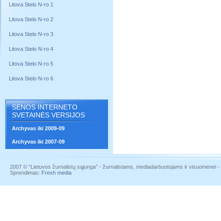
Litova Stelo N-ro 1
Litova Stelo N-ro 2
Litova Stelo N-ro 3
Litova Stelo N-ro 4
Litova Stelo N-ro 5
Litova Stelo N-ro 6
SENOS INTERNETO
SVETAINĖS VERSIJOS
Archyvas iki 2009-09
Archyvas iki 2007-09
2007 © “Lietuvos žurnalistų sąjunga” - žurnalistams, mediadarbuotojams ir visuomenei - į
Sprendimas:
Fresh media