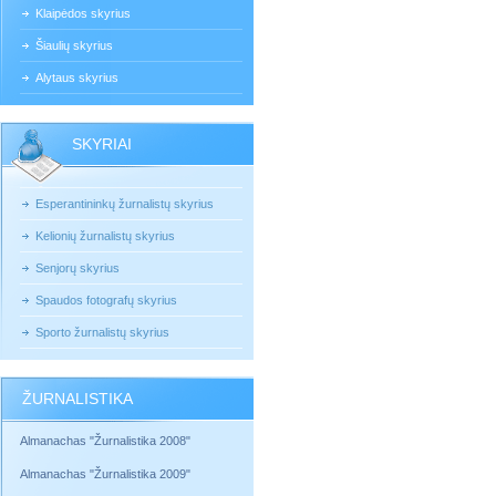
Klaipėdos skyrius
Šiaulių skyrius
Alytaus skyrius
SKYRIAI
Esperantininkų žurnalistų skyrius
Kelionių žurnalistų skyrius
Senjorų skyrius
Spaudos fotografų skyrius
Sporto žurnalistų skyrius
ŽURNALISTIKA
Almanachas "Žurnalistika 2008"
Almanachas "Žurnalistika 2009"