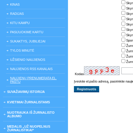
Skyr
KINAS
Skyr
RADIJAS
Skyr
Skyr
KITU KAMPU
Skyr
Skyri
PASIJUOKIME KARTU
Skyri
Spor
SUKAKTYS, JUBILIEJAI
Žurn
TYLOS MINUTĖ
Žurn
Žurn
UŽSIENIO NAUJIENOS
Žurn
NAUJIENOS RSS KANALAIS
Kodas
NAUJIENŲ PRENUMERATA EL.
Įveskite el.pašto adresą, pasirinkite nau
PAŠTU
SUVAŽIAVIMŲ ISTORIJA
KVIETIMAI ŽURNALISTAMS
NUOTRAUKA IŠ ŽURNALISTO
ALBUMO
MEDALIS „UŽ NUOPELNUS
ŽURNALISTIKAI“