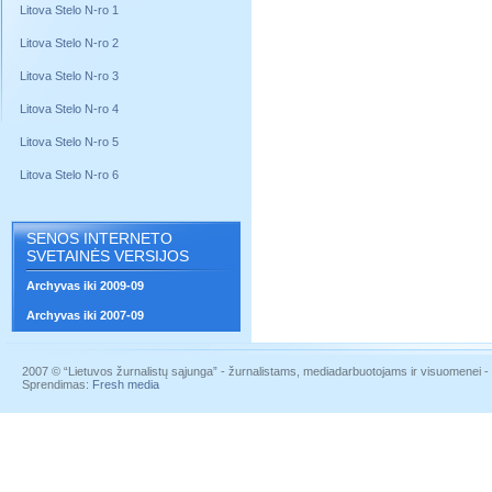
Litova Stelo N-ro 1
Litova Stelo N-ro 2
Litova Stelo N-ro 3
Litova Stelo N-ro 4
Litova Stelo N-ro 5
Litova Stelo N-ro 6
SENOS INTERNETO
SVETAINĖS VERSIJOS
Archyvas iki 2009-09
Archyvas iki 2007-09
2007 © “Lietuvos žurnalistų sąjunga” - žurnalistams, mediadarbuotojams ir visuomenei - į
Sprendimas:
Fresh media