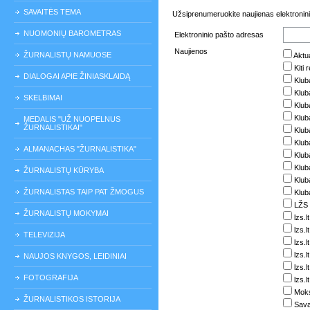
SAVAITĖS TEMA
Užsiprenumeruokite naujienas elektronini
NUOMONIŲ BAROMETRAS
Elektroninio pašto adresas
Naujienos
ŽURNALISTŲ NAMUOSE
Aktua
Kiti 
DIALOGAI APIE ŽINIASKLAIDĄ
Klub
Klub
SKELBIMAI
Klub
Klub
MEDALIS "UŽ NUOPELNUS
ŽURNALISTIKAI"
Kluba
Klub
ALMANACHAS "ŽURNALISTIKA"
Klub
Klub
ŽURNALISTŲ KŪRYBA
Kluba
ŽURNALISTAS TAIP PAT ŽMOGUS
Klub
LŽS 
ŽURNALISTŲ MOKYMAI
lzs.l
lzs.
TELEVIZIJA
lzs.l
lzs.l
NAUJOS KNYGOS, LEIDINIAI
lzs.l
FOTOGRAFIJA
lzs.l
Moks
ŽURNALISTIKOS ISTORIJA
Sava