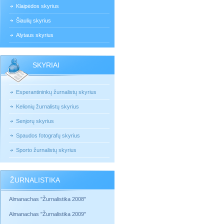
Klaipėdos skyrius
Šiaulių skyrius
Alytaus skyrius
SKYRIAI
Esperantininkų žurnalistų skyrius
Kelionių žurnalistų skyrius
Senjorų skyrius
Spaudos fotografų skyrius
Sporto žurnalistų skyrius
ŽURNALISTIKA
Almanachas "Žurnalistika 2008"
Almanachas "Žurnalistika 2009"