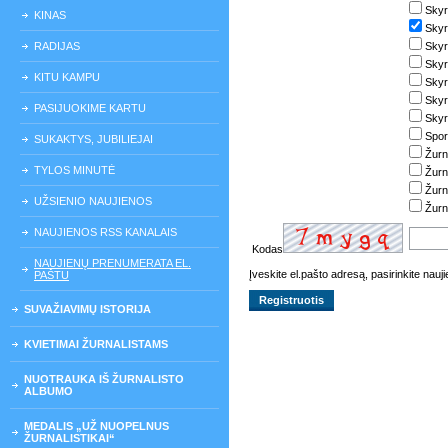
Skyr
KINAS
Skyr
RADIJAS
Skyr
Skyr
KITU KAMPU
Skyr
Skyri
PASIJUOKIME KARTU
Skyri
Spor
SUKAKTYS, JUBILIEJAI
Žurn
TYLOS MINUTĖ
Žurn
Žurn
UŽSIENIO NAUJIENOS
Žurn
NAUJIENOS RSS KANALAIS
Kodas
NAUJIENŲ PRENUMERATA EL.
Įveskite el.pašto adresą, pasirinkite nau
PAŠTU
SUVAŽIAVIMŲ ISTORIJA
KVIETIMAI ŽURNALISTAMS
NUOTRAUKA IŠ ŽURNALISTO
ALBUMO
MEDALIS „UŽ NUOPELNUS
ŽURNALISTIKAI“