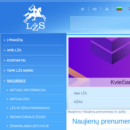
Į PRADŽIĄ
APIE LŽS
KONTAKTAI
TAPK LŽS NARIU
NAUJIENOS
Kviečia
AKTUALI INFORMACIJA
Apie LŽS
AKTUALIJOS
NŽKA
LŽS IR NŽKA PIRMININKAS
Naujienos
›
Naujienų prenumerata el. paštu
REDAKTORIAUS ŽODIS
Naujienų prenumera
ŽINIASKLAIDA LIETUVOJE