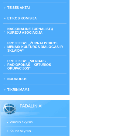
TEISĖS AKTAI
ETIKOS KOMISIJA
NACIONALINĖ ŽURNALISTŲ
KŪRĖJŲ ASOCIACIJA
PROJEKTAS „ŽURNALISTIKOS
MENAS: KULTŪROS DIALOGAS IR
SKLAIDA“
PROJEKTAS „VILNIAUS
RADIOFONAS – KETURIOS
OKUPACIJOS“
NUORODOS
TIKRINIMAMS
PADALINIAI
Vilniaus skyrius
Kauno skyrius