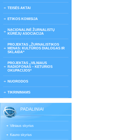
TEISĖS AKTAI
ETIKOS KOMISIJA
NACIONALINĖ ŽURNALISTŲ
KŪRĖJŲ ASOCIACIJA
PROJEKTAS „ŽURNALISTIKOS
MENAS: KULTŪROS DIALOGAS IR
SKLAIDA“
PROJEKTAS „VILNIAUS
RADIOFONAS – KETURIOS
OKUPACIJOS“
NUORODOS
TIKRINIMAMS
PADALINIAI
Vilniaus skyrius
Kauno skyrius