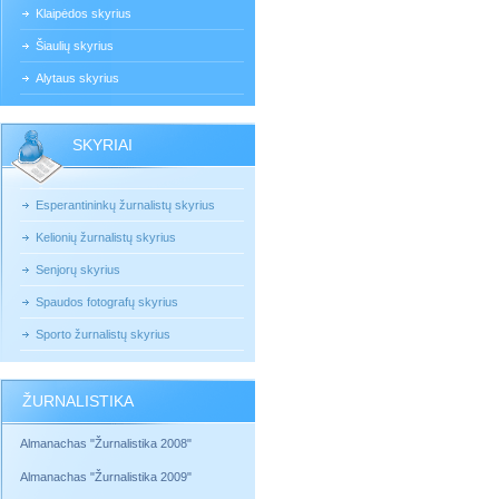
Klaipėdos skyrius
Šiaulių skyrius
Alytaus skyrius
SKYRIAI
Esperantininkų žurnalistų skyrius
Kelionių žurnalistų skyrius
Senjorų skyrius
Spaudos fotografų skyrius
Sporto žurnalistų skyrius
ŽURNALISTIKA
Almanachas "Žurnalistika 2008"
Almanachas "Žurnalistika 2009"