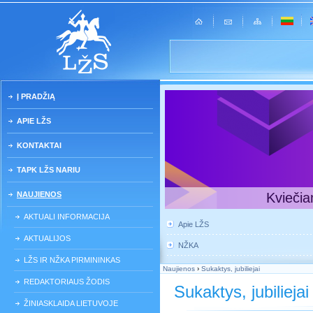
Į PRADŽIĄ
APIE LŽS
KONTAKTAI
TAPK LŽS NARIU
NAUJIENOS
Kviečia
AKTUALI INFORMACIJA
Apie LŽS
AKTUALIJOS
NŽKA
LŽS IR NŽKA PIRMININKAS
Naujienos
›
Sukaktys, jubiliejai
REDAKTORIAUS ŽODIS
Sukaktys, jubiliejai
ŽINIASKLAIDA LIETUVOJE