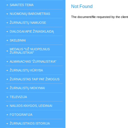
SAVAITĖS TEMA
Not Found
NUOMONIŲ BAROMETRAS
The document/file requested by the clien
ŽURNALISTŲ NAMUOSE
DIALOGAI APIE ŽINIASKLAIDĄ
SKELBIMAI
MEDALIS "UŽ NUOPELNUS
ŽURNALISTIKAI"
ALMANACHAS "ŽURNALISTIKA"
ŽURNALISTŲ KŪRYBA
ŽURNALISTAS TAIP PAT ŽMOGUS
ŽURNALISTŲ MOKYMAI
TELEVIZIJA
NAUJOS KNYGOS, LEIDINIAI
FOTOGRAFIJA
ŽURNALISTIKOS ISTORIJA