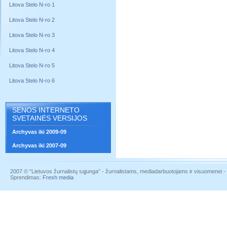
Litova Stelo N-ro 1
Litova Stelo N-ro 2
Litova Stelo N-ro 3
Litova Stelo N-ro 4
Litova Stelo N-ro 5
Litova Stelo N-ro 6
SENOS INTERNETO
SVETAINĖS VERSIJOS
Archyvas iki 2009-09
Archyvas iki 2007-09
2007 © “Lietuvos žurnalistų sąjunga” - žurnalistams, mediadarbuotojams ir visuomenei - į
Sprendimas:
Fresh media