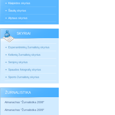
Klaipėdos skyrius
Šiaulių skyrius
Alytaus skyrius
SKYRIAI
Esperantininkų žurnalistų skyrius
Kelionių žurnalistų skyrius
Senjorų skyrius
Spaudos fotografų skyrius
Sporto žurnalistų skyrius
ŽURNALISTIKA
Almanachas "Žurnalistika 2008"
Almanachas "Žurnalistika 2009"