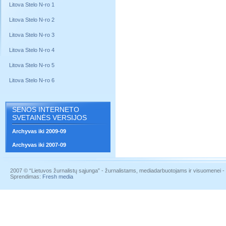
Litova Stelo N-ro 1
Litova Stelo N-ro 2
Litova Stelo N-ro 3
Litova Stelo N-ro 4
Litova Stelo N-ro 5
Litova Stelo N-ro 6
SENOS INTERNETO
SVETAINĖS VERSIJOS
Archyvas iki 2009-09
Archyvas iki 2007-09
2007 © “Lietuvos žurnalistų sąjunga” - žurnalistams, mediadarbuotojams ir visuomenei - į
Sprendimas:
Fresh media