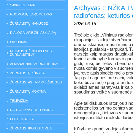
SAVAITĖS TEMA
Archyvas :: NŽKA TV 
radiofonas: keturios 
NUOMONIŲ BAROMETRAS
2026-06-15
ŽURNALISTŲ NAMUOSE
DIALOGAI APIE ŽINIASKLAIDĄ
Trečioje ciklo „Vilniaus radiofo
okupacijos" laidoje atverčiame
SKELBIMAI
dramatiškiausių mūsų miesto i
istorijos puslapių - tarpukarį. 
MEDALIS "UŽ NUOPELNUS
garsėjo kaip margas daugiakul
ŽURNALISTIKAI"
kurio kasdienybę formavo gaus
gudų, rusų bei lietuvių bendr
ALMANACHAS "ŽURNALISTIKA"
nuotaikomis gyveno visuomenė,
įvairovė atsispindėjo radijo pr
ŽURNALISTŲ KŪRYBA
Taip pat nagrinėsime nacių val
koks buvo radijo programų tur
ŽURNALISTAS TAIP PAT ŽMOGUS
skleidžiamas naratyvas ir kaip 
ŽURNALISTŲ MOKYMAI
spaudimas veikė visuomenės
TELEVIZIJA
Apie tai diskutuos istorijos ži
rezistencijos tyrimo centro va
NAUJOS KNYGOS, LEIDINIAI
monografijos „Lietuvos visuom
istorijos instituto mokslo dar
FOTOGRAFIJA
ŽURNALISTIKOS ISTORIJA
Kūrybinė grupė: vedėjas Audrys