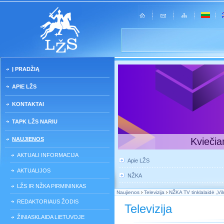
Į PRADŽIĄ
APIE LŽS
KONTAKTAI
TAPK LŽS NARIU
NAUJIENOS
Kviečia
AKTUALI INFORMACIJA
Apie LŽS
AKTUALIJOS
NŽKA
LŽS IR NŽKA PIRMININKAS
Naujienos
›
Televizija
›
NŽKA TV tinklalaidė „Vil
REDAKTORIAUS ŽODIS
Televizija
ŽINIASKLAIDA LIETUVOJE