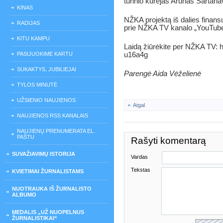
turinio kūrėjas Arūnas Sartana
KINAS
NŽKA projektą iš dalies finansu
RADIJAS
prie NŽKA TV kanalo „YouTube"
KITU KAMPU
Laidą žiūrėkite per NŽKA TV:
PASIJUOKIME KARTU
u16a4g
SUKAKTYS, JUBILIEJAI
Parengė Aida Vėželienė
TYLOS MINUTĖ
UŽSIENIO NAUJIENOS
Atgal
NAUJIENOS RSS KANALAIS
NAUJIENŲ PRENUMERATA EL.
PAŠTU
Rašyti komentarą
SUVAŽIAVIMŲ ISTORIJA
Vardas
Tekstas
KVIETIMAI ŽURNALISTAMS
NUOTRAUKA IŠ ŽURNALISTO
ALBUMO
MEDALIS „UŽ NUOPELNUS
ŽURNALISTIKAI“