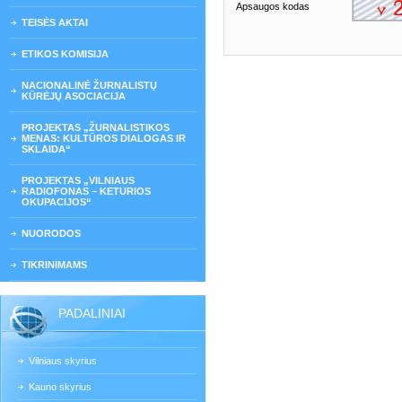
Apsaugos kodas
TEISĖS AKTAI
ETIKOS KOMISIJA
NACIONALINĖ ŽURNALISTŲ
KŪRĖJŲ ASOCIACIJA
PROJEKTAS „ŽURNALISTIKOS
MENAS: KULTŪROS DIALOGAS IR
SKLAIDA“
PROJEKTAS „VILNIAUS
RADIOFONAS – KETURIOS
OKUPACIJOS“
NUORODOS
TIKRINIMAMS
PADALINIAI
Vilniaus skyrius
Kauno skyrius