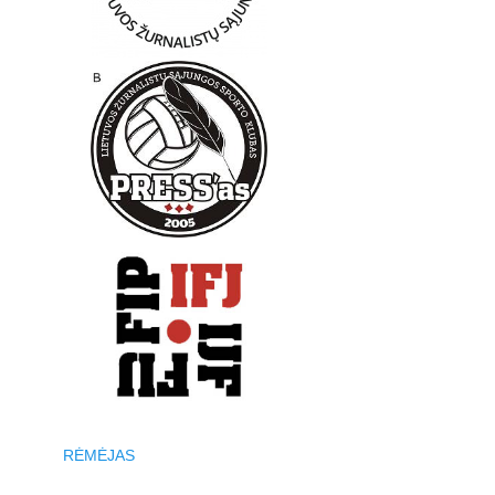
RĖMĖJAS