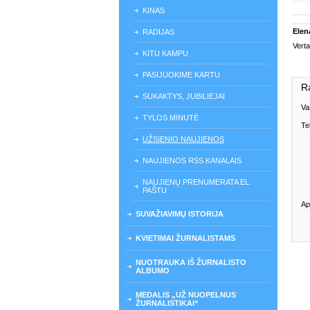
KINAS
Elen
RADIJAS
Verta
KITU KAMPU
PASIJUOKIME KARTU
R
SUKAKTYS, JUBILIEJAI
Va
TYLOS MINUTĖ
Te
UŽSIENIO NAUJIENOS
NAUJIENOS RSS KANALAIS
NAUJIENŲ PRENUMERATA EL.
PAŠTU
Ap
SUVAŽIAVIMŲ ISTORIJA
KVIETIMAI ŽURNALISTAMS
NUOTRAUKA IŠ ŽURNALISTO
ALBUMO
MEDALIS „UŽ NUOPELNUS
ŽURNALISTIKAI“