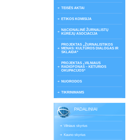
TEISĖS AKTAI
ETIKOS KOMISIJA
NACIONALINĖ ŽURNALISTŲ
KŪRĖJŲ ASOCIACIJA
PROJEKTAS „ŽURNALISTIKOS
MENAS: KULTŪROS DIALOGAS IR
SKLAIDA“
PROJEKTAS „VILNIAUS
RADIOFONAS – KETURIOS
OKUPACIJOS“
NUORODOS
TIKRINIMAMS
PADALINIAI
Vilniaus skyrius
Kauno skyrius