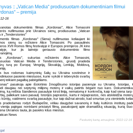
hyvas :: „Vatican Media“ prodiusuotam dokumentiniam filmui
rdonas“ – premija
-12-16
vanotas dokumentinis filmas „Kordonas", Alice Tomassini
ierės nufilmuotas prie Ukrainos sienų, prodiusuotas „Vatican
 ir „Tenderstories"
entis filmas „Kordonas" (Siena) nufilmuotas keliaujant iki
inos sienų su režisiere Alice Tomassini. Po pasaulinės
eros XVII Romos filmų festivalyje ir Europos premjeros JK kino
ivalyje, kur jis laimėjo geriausio dokumentinio filmo
anojimą.
as „Kordonas", sukurtas režisierės Alice Tomassini,
iusuotas Vatican Media ir Tenderstories, gruodį pradeda
ūrų turą po Europą: Vengriją, Slovakiją, Lenkiją, Moldovą,
iją.
as bus rodomas kaimyninių šalių su Ukraina sostinėse ir
ndiniuose pasienio miestuose, kurie vykdė ir tebevykdo svarbų
enį teikiant pagalbą pabėgėliams.
onas" pasakoja apie išskirtinio žmogiškumo istorijas pasienyje su Ukraina. Istorijas, 
ndi daugiau nei septynių milijonų moterų ir vaikų patirtis bėgant nuo karo. Dokumentika
imą, ką reiškia šiandienos pasaulyje kirsti liniją, nematomą ir konkrečią, kaip kad siena tarp 
ybių, paliekant savo pasaulį. Istorijos paprastos, kartu ir nepaprastos, nes atskleidžia moterų
s kūrėjų, vaidmens svarbą pasaulyje, kur taip dažnai atrodo, kad smurtas yra vienintelis kelia
s pradedamas rodyti Budapešte, vėliau daugybei savanorių ir Italų kultūros institutų pad
 vienija pajėgas norėdami pristatyti filmą, pasakojantį apie dramatišką situaciją, kurią šiu
ena Ukrainos tauta, jis pasieks kitus miestus.
atican News
Paskutinį kartą atnaujinta: 2022-12-16
tgal