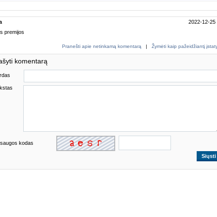
a
2022-12-25
s premijos
Pranešti apie netinkamą komentarą
|
Žymėti kaip pažeidžiantį įsta
ašyti komentarą
rdas
kstas
saugos kodas