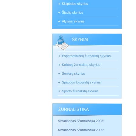
Klaipėdos skyrius
Šiaulių skyrius
Alytaus skyrius
SKYRIAI
Esperantininkų žurnalistų skyrius
Kelionių žurnalistų skyrius
Senjorų skyrius
Spaudos fotografų skyrius
Sporto žurnalistų skyrius
ŽURNALISTIKA
Almanachas "Žurnalistika 2008"
Almanachas "Žurnalistika 2009"