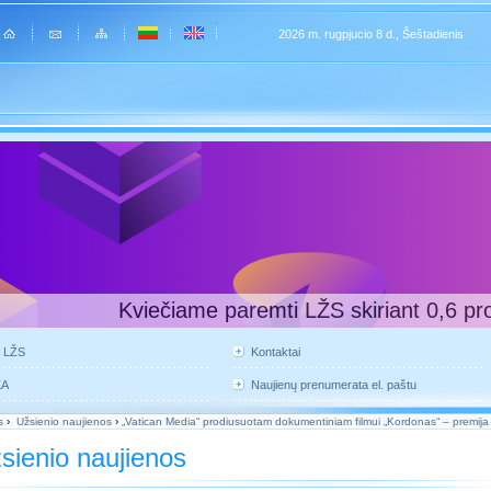
2026 m. rugpjucio 8 d., Šeštadienis
Kviečiame paremti LŽS skiriant 0,6 pr
e LŽS
Kontaktai
KA
Naujienų prenumerata el. paštu
s
›
Užsienio naujienos
›
„Vatican Media“ prodiusuotam dokumentiniam filmui „Kordonas“ – premija
sienio naujienos