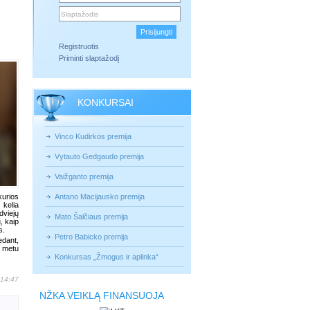
Registruotis
Priminti slaptažodį
KONKURSAI
Vinco Kudirkos premija
Vytauto Gedgaudo premija
Vaižganto premija
kurios
Antano Macijausko premija
 kelia
dviejų
Mato Šalčiaus premija
, kaip
s.
Petro Babicko premija
edant,
o metu
Konkursas „Žmogus ir aplinka“
 14:47
NŽKA VEIKLĄ FINANSUOJA