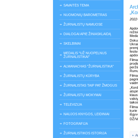
SAVAITĖS TEMA
Arc
„Ko
NUOMONIŲ BAROMETRAS
2022
ŽURNALISTŲ NAMUOSE
Apdo
režis
DIALOGAI APIE ŽINIASKLAIDĄ
Media
Dokum
SKELBIMAI
Ukra
premj
fest
MEDALIS "UŽ NUOPELNUS
apdov
ŽURNALISTIKAI"
Film
prod
ALMANACHAS "ŽURNALISTIKA"
perži
Rumun
Film
ŽURNALISTŲ KŪRYBA
pagri
vaidm
ŽURNALISTAS TAIP PAT ŽMOGUS
„Kord
atspi
ŽURNALISTŲ MOKYMAI
klaus
valst
taiko
TELEVIZIJA
Filma
kurie
NAUJOS KNYGOS, LEIDINIAI
išgyv
DŽ/V
FOTOGRAFIJA
ŽURNALISTIKOS ISTORIJA
A