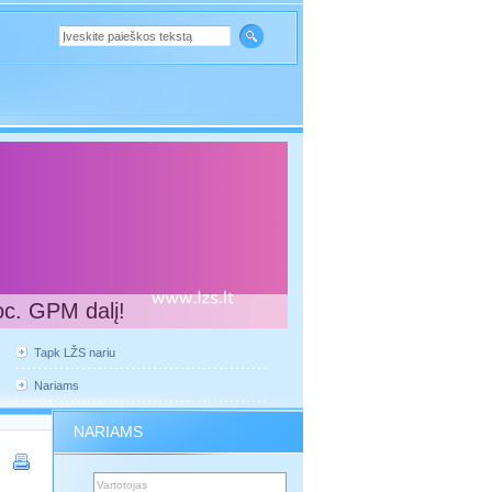
oc. GPM dalį!
Tapk LŽS nariu
Nariams
NARIAMS