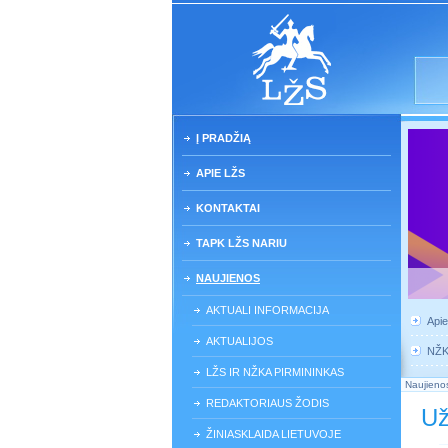
Į PRADŽIĄ
APIE LŽS
KONTAKTAI
TAPK LŽS NARIU
NAUJIENOS
AKTUALI INFORMACIJA
Api
AKTUALIJOS
NŽ
LŽS IR NŽKA PIRMININKAS
Naujieno
REDAKTORIAUS ŽODIS
Už
ŽINIASKLAIDA LIETUVOJE