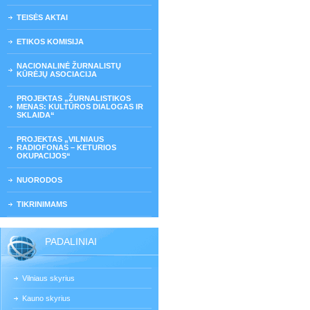
TEISĖS AKTAI
ETIKOS KOMISIJA
NACIONALINĖ ŽURNALISTŲ
KŪRĖJŲ ASOCIACIJA
PROJEKTAS „ŽURNALISTIKOS
MENAS: KULTŪROS DIALOGAS IR
SKLAIDA“
PROJEKTAS „VILNIAUS
RADIOFONAS – KETURIOS
OKUPACIJOS“
NUORODOS
TIKRINIMAMS
PADALINIAI
Vilniaus skyrius
Kauno skyrius