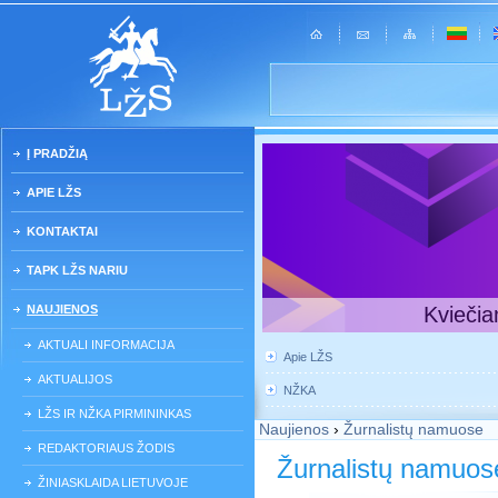
Į PRADŽIĄ
APIE LŽS
KONTAKTAI
TAPK LŽS NARIU
NAUJIENOS
Kviečia
AKTUALI INFORMACIJA
Apie LŽS
AKTUALIJOS
NŽKA
LŽS IR NŽKA PIRMININKAS
Naujienos
›
Žurnalistų namuose
REDAKTORIAUS ŽODIS
Žurnalistų namuos
ŽINIASKLAIDA LIETUVOJE