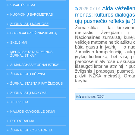
SAVAITĖS TEMA
Aida Vėželien
2026-07-01
menas: kultūros dialogas 
NUOMONIŲ BAROMETRAS
ųjų pusmečio refleksija (
ŽURNALISTŲ NAMUOSE
Žurnalistika – tai kiekvien
metraštis. Žvelgdami į 
DIALOGAI APIE ŽINIASKLAIDĄ
Nacionalinės žurnalistų kūrė
veikloje matome ne tik atliktų 
SKELBIMAI
būta gausu ir įvairių – o nuo
žurnalisto kompetencijų lauką,
MEDALIS "UŽ NUOPELNUS
ŽURNALISTIKAI"
įvykių liudininką, bet visų 
parodose ir atvirose diskusi
ALMANACHAS "ŽURNALISTIKA"
išsaugoti istorinę atmintį ir 
žvilgsnis į prabėgusį pusmetį
ŽURNALISTŲ KŪRYBA
pildyti NŽKA metraštį. Organ
taryba.
ŽURNALISTAS TAIP PAT ŽMOGUS
ŽURNALISTŲ MOKYMAI
archyvas (260)
TELEVIZIJA
NAUJOS KNYGOS, LEIDINIAI
FOTOGRAFIJA
ŽURNALISTIKOS ISTORIJA