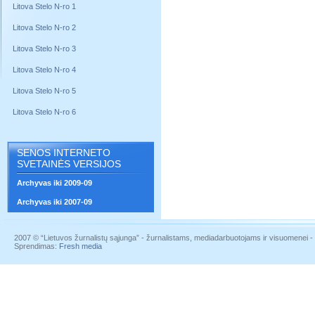
Litova Stelo N-ro 1
Litova Stelo N-ro 2
Litova Stelo N-ro 3
Litova Stelo N-ro 4
Litova Stelo N-ro 5
Litova Stelo N-ro 6
SENOS INTERNETO
SVETAINĖS VERSIJOS
Archyvas iki 2009-09
Archyvas iki 2007-09
2007 © “Lietuvos žurnalistų sąjunga” - žurnalistams, mediadarbuotojams ir visuomenei - į
Sprendimas:
Fresh media