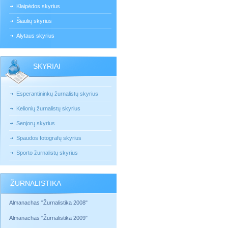
Klaipėdos skyrius
Šiaulių skyrius
Alytaus skyrius
SKYRIAI
Esperantininkų žurnalistų skyrius
Kelionių žurnalistų skyrius
Senjorų skyrius
Spaudos fotografų skyrius
Sporto žurnalistų skyrius
ŽURNALISTIKA
Almanachas "Žurnalistika 2008"
Almanachas "Žurnalistika 2009"