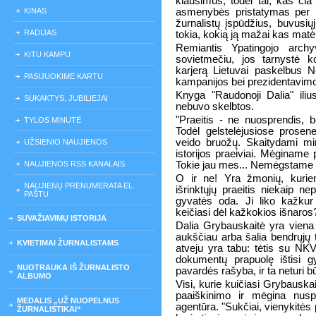
klausimus, todėl tai, kas či
KINAS
asmenybės pristatymas per k
žurnalistų įspūdžius, buvusiųj
RADIJAS
tokia, kokią ją mažai kas matė
Remiantis Ypatingojo archy
KITU KAMPU
sovietmečiu, jos tarnystė k
karjerą Lietuvai paskelbus N
PASIJUOKIME KARTU
kampanijos bei prezidentavimo 
Knyga "Raudonoji Dalia" iliu
SUKAKTYS, JUBILIEJAI
nebuvo skelbtos.
"Praeitis - ne nuosprendis,
TYLOS MINUTĖ
Todėl gelstelėjusiose prose
veido bruožų. Skaitydami mir
UŽSIENIO NAUJIENOS
istorijos praeiviai. Mėginame pe
NAUJIENOS RSS KANALAIS
Tokie jau mes... Nemėgstame v
O ir ne! Yra žmonių, kuriem
NAUJIENŲ PRENUMERATA EL.
išrinktųjų praeitis niekaip ne
PAŠTU
gyvatės oda. Ji liko kažkur 
keičiasi dėl kažkokios išnaros? A
SUVAŽIAVIMŲ ISTORIJA
Dalia Grybauskaitė yra viena 
aukščiau arba šalia bendrųjų t
KVIETIMAI ŽURNALISTAMS
atveju yra tabu: tėtis su NKVD
dokumentų prapuolę ištisi g
NUOTRAUKA IŠ ŽURNALISTO
pavardės rašyba, ir ta neturi bū
ALBUMO
Visi, kurie kuičiasi Grybauska
paaiškinimo ir mėgina nusp
MEDALIS „UŽ NUOPELNUS
agentūra. "Sukčiai, vienykitės p
ŽURNALISTIKAI“