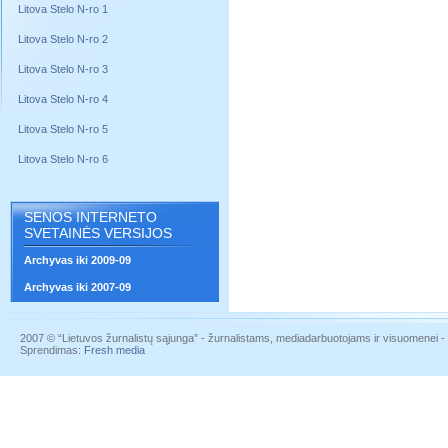
Litova Stelo N-ro 1
Litova Stelo N-ro 2
Litova Stelo N-ro 3
Litova Stelo N-ro 4
Litova Stelo N-ro 5
Litova Stelo N-ro 6
SENOS INTERNETO
SVETAINĖS VERSIJOS
Archyvas iki 2009-09
Archyvas iki 2007-09
2007 © “Lietuvos žurnalistų sąjunga” - žurnalistams, mediadarbuotojams ir visuomenei - į
Sprendimas:
Fresh media