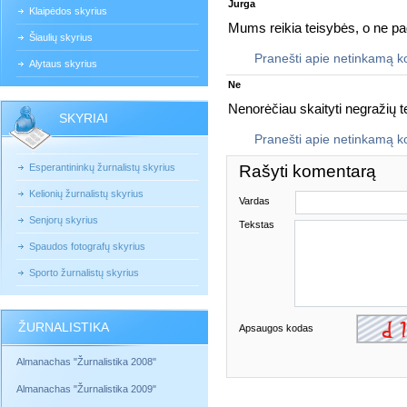
Jurga
Klaipėdos skyrius
Mums reikia teisybės, o ne pa
Šiaulių skyrius
Pranešti apie netinkamą 
Alytaus skyrius
Ne
Nenorėčiau skaityti negražių 
SKYRIAI
Pranešti apie netinkamą 
Esperantininkų žurnalistų skyrius
Rašyti komentarą
Kelionių žurnalistų skyrius
Vardas
Senjorų skyrius
Tekstas
Spaudos fotografų skyrius
Sporto žurnalistų skyrius
ŽURNALISTIKA
Apsaugos kodas
Almanachas "Žurnalistika 2008"
Almanachas "Žurnalistika 2009"