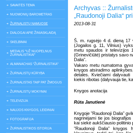
SAVAITĖS TEMA
Archyvas :: Žurnali
„Raudonoji Dalia“ pr
NUOMONIŲ BAROMETRAS
2013-08-31
ŽURNALISTŲ NAMUOSE
DIALOGAI APIE ŽINIASKLAIDĄ
Š. m. rugsėjo 4 d. dieną 17 
SKELBIMAI
(Jogailos g. 11, Vilnius) vyk
metu spaudos ir televizijos 
MEDALIS "UŽ NUOPELNUS
(Grinevičiūtė) pristatys savo 
ŽURNALISTIKAI"
Dalia".
ALMANACHAS "ŽURNALISTIKA"
Vakaro metu numatoma gyva d
knygos atsiradimo aplinkybes,
ŽURNALISTŲ KŪRYBA
detales. Kviečiami dalyvauti 
kiekis ribotas (dalyvauja tie, k
ŽURNALISTAS TAIP PAT ŽMOGUS
Knygos anotacija
ŽURNALISTŲ MOKYMAI
TELEVIZIJA
Rūta Janutienė
NAUJOS KNYGOS, LEIDINIAI
Knygoje "Raudonoji Dalia" gv
nagrinėjami tie jos biografijo
FOTOGRAFIJA
kai siekė aukščiausio politinio 
"Raudonoji Dalia" knygos h
ŽURNALISTIKOS ISTORIJA