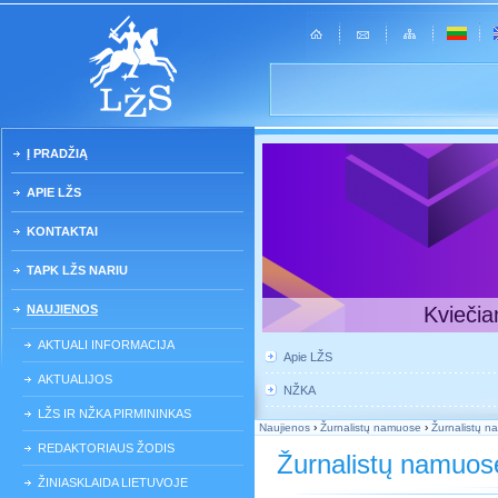
Į PRADŽIĄ
APIE LŽS
KONTAKTAI
TAPK LŽS NARIU
NAUJIENOS
Kviečia
AKTUALI INFORMACIJA
Apie LŽS
AKTUALIJOS
NŽKA
LŽS IR NŽKA PIRMININKAS
Naujienos
›
Žurnalistų namuose
›
Žurnalistų n
REDAKTORIAUS ŽODIS
Žurnalistų namuos
ŽINIASKLAIDA LIETUVOJE