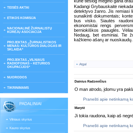
kurie tiesiog mėgino gana draugiš
Kadangi Grybauskaitė niekada n
TEISĖS AKTAI
detektyvo žanro. Jis remiasi l
sunaikinti dokumentais; kontek
ETIKOS KOMISIJA
bus visko. Siautės raudonie
ekonomistai rengs perversm
NACIONALINĖ ŽURNALISTŲ
berniokiškos paauglės. Vėli
KŪRĖJŲ ASOCIACIJA
Nedaug, bet esminiai. Tie 
kažkieno ašarų ar nuoskaudų. V
PROJEKTAS „ŽURNALISTIKOS
MENAS: KULTŪROS DIALOGAS IR
SKLAIDA“
PROJEKTAS „VILNIAUS
RADIOFONAS – KETURIOS
Atgal
OKUPACIJOS“
NUORODOS
Dainius Radzevičius
TIKRINIMAMS
O man atrodo, įdomu yra paklau
Pranešti apie netinkamą 
PADALINIAI
Marytė
Ji tokia raudona, kaip aš negrė
Vilniaus skyrius
Pranešti apie netinkamą 
Kauno skyrius