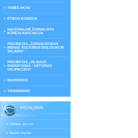
TEISĖS AKTAI
ETIKOS KOMISIJA
NACIONALINĖ ŽURNALISTŲ
KŪRĖJŲ ASOCIACIJA
PROJEKTAS „ŽURNALISTIKOS
MENAS: KULTŪROS DIALOGAS IR
SKLAIDA“
PROJEKTAS „VILNIAUS
RADIOFONAS – KETURIOS
OKUPACIJOS“
NUORODOS
TIKRINIMAMS
PADALINIAI
Vilniaus skyrius
Kauno skyrius