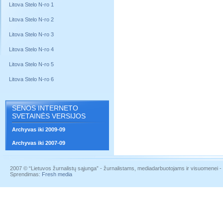
Litova Stelo N-ro 1
Litova Stelo N-ro 2
Litova Stelo N-ro 3
Litova Stelo N-ro 4
Litova Stelo N-ro 5
Litova Stelo N-ro 6
SENOS INTERNETO
SVETAINĖS VERSIJOS
Archyvas iki 2009-09
Archyvas iki 2007-09
2007 © “Lietuvos žurnalistų sąjunga” - žurnalistams, mediadarbuotojams ir visuomenei - į
Sprendimas:
Fresh media