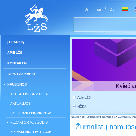
Į PRADŽIĄ
APIE LŽS
KONTAKTAI
TAPK LŽS NARIU
NAUJIENOS
Kviečia
AKTUALI INFORMACIJA
Apie LŽS
AKTUALIJOS
NŽKA
LŽS IR NŽKA PIRMININKAS
Naujienos
›
Žurnalistų namuose
›
Žurnalistų n
REDAKTORIAUS ŽODIS
Žurnalistų namuos
ŽINIASKLAIDA LIETUVOJE