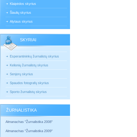
Klaipėdos skyrius
Šiaulių skyrius
Alytaus skyrius
SKYRIAI
Esperantininkų žurnalistų skyrius
Kelionių žurnalistų skyrius
Senjorų skyrius
Spaudos fotografų skyrius
Sporto žurnalistų skyrius
ŽURNALISTIKA
Almanachas "Žurnalistika 2008"
Almanachas "Žurnalistika 2009"