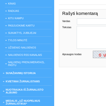
KINAS
RADIJAS
Rašyti komentarą
KITU KAMPU
Vardas
PASIJUOKIME KARTU
Tekstas
SUKAKTYS, JUBILIEJAI
TYLOS MINUTĖ
UŽSIENIO NAUJIENOS
Apsaugos kodas
NAUJIENOS RSS KANALAIS
NAUJIENŲ PRENUMERATA EL.
PAŠTU
SUVAŽIAVIMŲ ISTORIJA
KVIETIMAI ŽURNALISTAMS
NUOTRAUKA IŠ ŽURNALISTO
ALBUMO
MEDALIS „UŽ NUOPELNUS
ŽURNALISTIKAI“