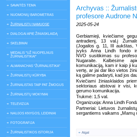
SAVAITĖS TEMA
Archyvas :: Žurnalis
profesore Audrone N
NUOMONIŲ BAROMETRAS
2025-05-24
ŽURNALISTŲ NAMUOSE
DIALOGAI APIE ŽINIASKLAIDĄ
Gerbiamieji, kviečiame geg
antradienį, 13 val.į Žurna
SKELBIMAI
(Jogailos g. 11, III aukštas, V
įvyks Anna Lindh fondo ini
MEDALIS "UŽ NUOPELNUS
NVO susitikimas su profeso
ŽURNALISTIKAI"
Nugaraite. Kalbėsime ap
komunikaciją, kam ir kaip ji ku
ALMANACHAS "ŽURNALISTIKA"
vertę, ar jai dar liko vietos žini
ką galime padaryti, kad jos da
ŽURNALISTŲ KŪRYBA
Kviečiami žiniasklaidos pri
ŽURNALISTAS TAIP PAT ŽMOGUS
sektoriaus atstovai ir visi, 
gerumo komunikacija.
ŽURNALISTŲ MOKYMAI
Trukmė: 1,5 val.
Organizuoja: Anna Lindh Fonda
TELEVIZIJA
Partneriai: Lietuvos žurnali
sergantiems vaikams „Mamų u
NAUJOS KNYGOS, LEIDINIAI
FOTOGRAFIJA
ŽURNALISTIKOS ISTORIJA
Atgal