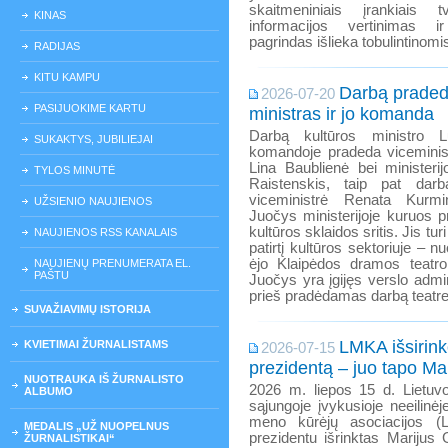
skaitmeniniais įrankiais tv
KINAS
informacijos vertinimas ir
pagrindas išlieka tobulintinomis
RADIJAS
KITU KAMPU
Darbą praded
2026-07-20
PASIJUOKIME KARTU
ministras ir jo komanda
Darbą kultūros ministro Lu
SUKAKTYS, JUBILIEJAI
komandoje pradeda viceminis
Lina Baublienė bei ministeri
TYLOS MINUTĖ
Raistenskis, taip pat darbą
viceministrė Renata Kurmi
UŽSIENIO NAUJIENOS
Juočys ministerijoje kuruos p
kultūros sklaidos sritis. Jis t
NAUJIENOS RSS KANALAIS
patirtį kultūros sektoriuje – 
ėjo Klaipėdos dramos teatro
NAUJIENŲ PRENUMERATA EL.
PAŠTU
Juočys yra įgijęs verslo admi
prieš pradėdamas darbą teatr
SUVAŽIAVIMŲ ISTORIJA
LMKA išsirink
KVIETIMAI ŽURNALISTAMS
2026-07-15
prezidentą – juo tapo Mar
NUOTRAUKA IŠ ŽURNALISTO
2026 m. liepos 15 d. Lietuvo
ALBUMO
sąjungoje įvykusioje neeilinėj
meno kūrėjų asociacijos (L
MEDALIS „UŽ NUOPELNUS
prezidentu išrinktas Marijus 
ŽURNALISTIKAI“