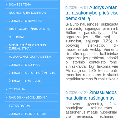
SAVAITĖS TEMA
Audrys Antanai
2026-08-01
tai atsakomybė prieš vis
NUOMONIŲ BAROMETRAS
demokratiją
ŽURNALISTŲ NAMUOSE
„Pajūrio naujienose" publikuota
žurnalistų sąjungos pirminin
DIALOGAI APIE ŽINIASKLAIDĄ
Siūlome pasiskaityti... „
organizacijos šimtmetį m
SKELBIMAI
žurnalistų sąjunga (LŽS) 
pokyčių slenksčio, dik
MEDALIS "UŽ NUOPELNUS
ŽURNALISTIKAI"
modernizuoti veiklą. Vieneri
literatūrologas ir kalbini
ALMANACHAS "ŽURNALISTIKA"
organizacijos problemų pripaži
o istorinio konteksto fone
ŽURNALISTŲ KŪRYBA
žiniasklaidai, kuri laikoma v
Atsinaujinusi LŽS ketina pati
ŽURNALISTAS TAIP PAT ŽMOGUS
modelius regionams ir skatinti
nepriklausomos žurnalistikos at
ŽURNALISTŲ MOKYMAI
TELEVIZIJA
Žiniasklaidos
2026-07-27
naudojimo raštingumas
NAUJOS KNYGOS, LEIDINIAI
Lietuvos gyventojų žinia
FOTOGRAFIJA
naudojimo raštingumas 
aštuonerius metus nuosekliai 
ŽURNALISTIKOS ISTORIJA
yra nevienodi. Techninis 