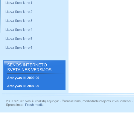
Litova Stelo N-ro 1
Litova Stelo N-ro 2
Litova Stelo N-ro 3
Litova Stelo N-ro 4
Litova Stelo N-ro 5
Litova Stelo N-ro 6
SENOS INTERNETO
SVETAINĖS VERSIJOS
Archyvas iki 2009-09
Archyvas iki 2007-09
2007 © “Lietuvos žurnalistų sąjunga” - žurnalistams, mediadarbuotojams ir visuomenei - į
Sprendimas:
Fresh media