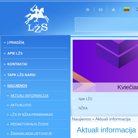
Į PRADŽIĄ
APIE LŽS
KONTAKTAI
TAPK LŽS NARIU
NAUJIENOS
Kviečia
AKTUALI INFORMACIJA
Apie LŽS
AKTUALIJOS
NŽKA
LŽS IR NŽKA PIRMININKAS
Naujienos
›
Aktuali informacija
REDAKTORIAUS ŽODIS
Aktuali informacija
ŽINIASKLAIDA LIETUVOJE