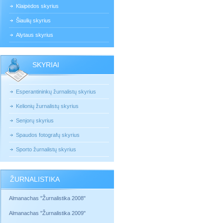
Klaipėdos skyrius
Šiaulių skyrius
Alytaus skyrius
SKYRIAI
Esperantininkų žurnalistų skyrius
Kelionių žurnalistų skyrius
Senjorų skyrius
Spaudos fotografų skyrius
Sporto žurnalistų skyrius
ŽURNALISTIKA
Almanachas "Žurnalistika 2008"
Almanachas "Žurnalistika 2009"