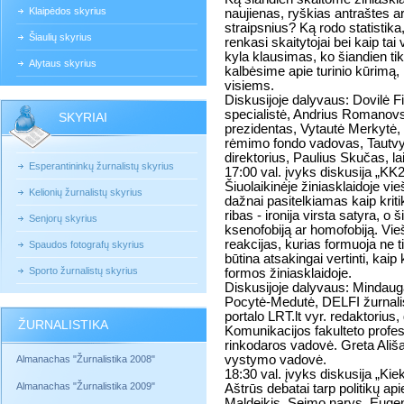
Klaipėdos skyrius
naujienas, ryškias antraštes ar
straipsnius? Ką rodo statisti
Šiaulių skyrius
renkasi skaitytojai bei kaip ta
kyla klausimas, ko šiandien ti
Alytaus skyrius
kalbėsime apie turinio kūrimą,
visiems.
Diskusijoje dalyvaus: Dovilė F
specialistė, Andrius Romanovs
SKYRIAI
prezidentas, Vytautė Merkytė, 
rėmimo fondo vadovas, Tautvyd
direktorius, Paulius Skučas, lai
Esperantininkų žurnalistų skyrius
17:00 val. įvyks diskusija „KK
Šiuolaikinėje žiniasklaidoje v
Kelionių žurnalistų skyrius
dažnai pasitelkiamas kaip krit
ribas - ironija virsta satyra, o 
Senjorų skyrius
ksenofobiją ar homofobiją. Vi
reakcijas, kurias formuoja ne ti
Spaudos fotografų skyrius
būtina atsakingai vertinti, kai
Sporto žurnalistų skyrius
formos žiniasklaidoje.
Diskusijoje dalyvaus: Mindaug
Pocytė-Medutė, DELFI žurnalis
portalo LRT.lt vyr. redaktorius
ŽURNALISTIKA
Komunikacijos fakulteto profeso
rinkodaros vadovė. Greta Ališ
vystymo vadovė.
Almanachas "Žurnalistika 2008"
18:30 val. įvyks diskusija „Kiek
Almanachas "Žurnalistika 2009"
Aštrūs debatai tarp politikų api
Maldeikis, Seimo narys, Eugen