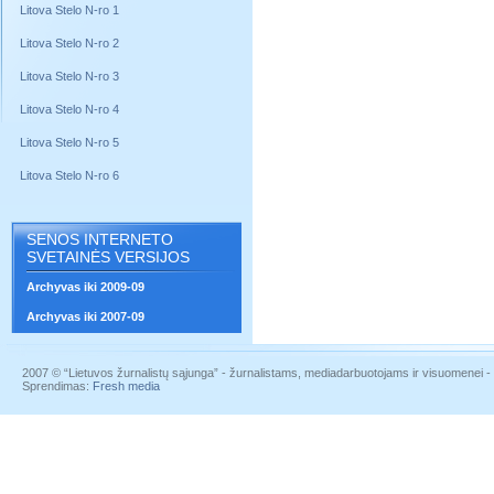
Litova Stelo N-ro 1
Litova Stelo N-ro 2
Litova Stelo N-ro 3
Litova Stelo N-ro 4
Litova Stelo N-ro 5
Litova Stelo N-ro 6
SENOS INTERNETO
SVETAINĖS VERSIJOS
Archyvas iki 2009-09
Archyvas iki 2007-09
2007 © “Lietuvos žurnalistų sąjunga” - žurnalistams, mediadarbuotojams ir visuomenei - į
Sprendimas:
Fresh media