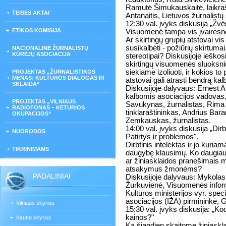
Ramutė Šimukauskaitė, laikraš
TEISĖS AKTAI
Antanaitis, Lietuvos žurnalistų
12:30 val. įvyks diskusija „Žv
ETIKOS KOMISIJA
Visuomenė tampa vis įvairesnė -
Ar skirtingų grupių atstovai vis
susikalbėti - požiūrių skirtuma
NACIONALINĖ ŽURNALISTŲ
KŪRĖJŲ ASOCIACIJA
stereotipai? Diskusijoje ieškos
skirtingų visuomenės sluoksni
siekiame izoliuoti, ir kokios t
PROJEKTAS „ŽURNALISTIKOS
MENAS: KULTŪROS DIALOGAS IR
atstovai gali atrasti bendrą kal
SKLAIDA“
Diskusijoje dalyvaus: Ernest Al
kalbomis asociacijos vadovas,
PROJEKTAS „VILNIAUS
Savukynas, žurnalistas, Rima 
RADIOFONAS – KETURIOS
tinklaraštininkas, Andrius Bar
OKUPACIJOS“
Zemkauskas, žurnalistas.
14:00 val. įvyks diskusija „Dirbt
NUORODOS
Patirtys ir problemos".
Dirbtinis intelektas ir jo kur
TIKRINIMAMS
daugybę klausimų. Ko daugiau bu
ar žiniasklaidos pranešimais m
atsakymus žmonėms?
PADALINIAI
Diskusijoje dalyvaus: Mykolas 
Žurkuvienė, Visuomenės infor
Kultūros ministerijos vyr. speci
asociacijos (IŽA) pirmininkė, 
Vilniaus skyrius
15:30 val. įvyks diskusija: „K
kainos?"
Kauno skyrius
Ką šiandien skaitome žiniask