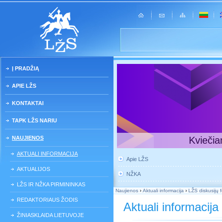
Į PRADŽIĄ
APIE LŽS
KONTAKTAI
TAPK LŽS NARIU
NAUJIENOS
Kviečia
AKTUALI INFORMACIJA
Apie LŽS
AKTUALIJOS
NŽKA
LŽS IR NŽKA PIRMININKAS
Naujienos
›
Aktuali informacija
›
LŽS diskusijų 
REDAKTORIAUS ŽODIS
Aktuali informacija
ŽINIASKLAIDA LIETUVOJE