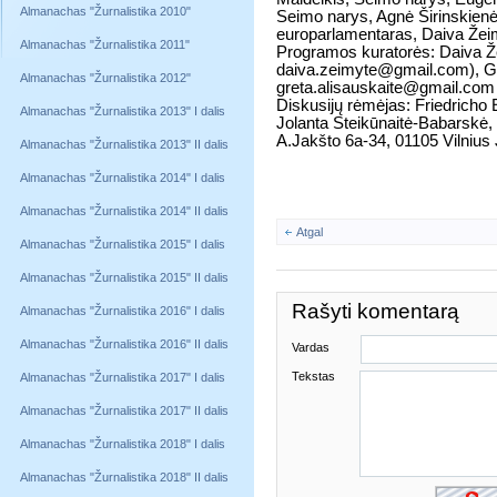
Almanachas "Žurnalistika 2010"
Seimo narys, Agnė Širinskienė,
europarlamentaras, Daiva Žeimy
Almanachas "Žurnalistika 2011"
Programos kuratorės: Daiva Ž
daiva.zeimyte@gmail.com), Gr
Almanachas "Žurnalistika 2012"
greta.alisauskaite@gmail.com
Diskusijų rėmėjas: Friedricho 
Almanachas "Žurnalistika 2013" I dalis
Jolanta Steikūnaitė-Babarskė, 
A.Jakšto 6a-34, 01105 Vilnius
Almanachas "Žurnalistika 2013" II dalis
Almanachas "Žurnalistika 2014" I dalis
Almanachas "Žurnalistika 2014" II dalis
Atgal
Almanachas "Žurnalistika 2015" I dalis
Almanachas "Žurnalistika 2015" II dalis
Rašyti komentarą
Almanachas "Žurnalistika 2016" I dalis
Almanachas "Žurnalistika 2016" II dalis
Vardas
Tekstas
Almanachas "Žurnalistika 2017" I dalis
Almanachas "Žurnalistika 2017" II dalis
Almanachas "Žurnalistika 2018" I dalis
Almanachas "Žurnalistika 2018" II dalis