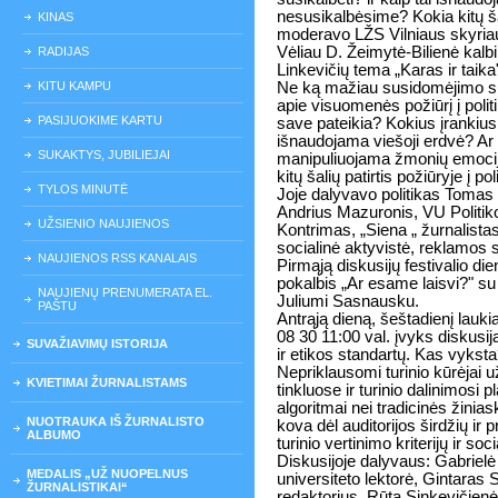
nesusikalbėsime? Kokia kitų šal
KINAS
moderavo LŽS Vilniaus skyriau
Vėliau D. Žeimytė-Bilienė kalb
RADIJAS
Linkevičių tema „Karas ir taika
KITU KAMPU
Ne ką mažiau susidomėjimo sul
apie visuomenės požiūrį į politik
PASIJUOKIME KARTU
save pateikia? Kokius įrankiu
išnaudojama viešoji erdvė? Ar 
SUKAKTYS, JUBILIEJAI
manipuliuojama žmonių emocijom
kitų šalių patirtis požiūryje į po
TYLOS MINUTĖ
Joje dalyvavo politikas Toma
Andrius Mazuronis, VU Politik
UŽSIENIO NAUJIENOS
Kontrimas, „Siena „ žurnalist
socialinė aktyvistė, reklamos s
NAUJIENOS RSS KANALAIS
Pirmąją diskusijų festivalio di
pokalbis „Ar esame laisvi?" su
NAUJIENŲ PRENUMERATA EL.
Juliumi Sasnausku.
PAŠTU
Antrąją dieną, šeštadienį lauki
08 30 11:00 val. įvyks diskusija
SUVAŽIAVIMŲ ISTORIJA
ir etikos standartų. Kas vykst
Nepriklausomi turinio kūrėjai u
KVIETIMAI ŽURNALISTAMS
tinkluose ir turinio dalinimosi p
algoritmai nei tradicinės žinia
NUOTRAUKA IŠ ŽURNALISTO
kova dėl auditorijos širdžių ir 
ALBUMO
turinio vertinimo kriterijų ir s
Diskusijoje dalyvaus: Gabrielė 
MEDALIS „UŽ NUOPELNUS
universiteto lektorė, Gintaras 
ŽURNALISTIKAI“
redaktorius, Rūta Sinkevičienė, 