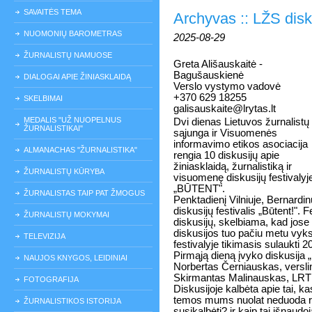
SAVAITĖS TEMA
Archyvas :: LŽS dis
NUOMONIŲ BAROMETRAS
2025-08-29
ŽURNALISTŲ NAMUOSE
Greta Ališauskaitė -
Bagušauskienė
DIALOGAI APIE ŽINIASKLAIDĄ
Verslo vystymo vadovė
+370 629 18255
SKELBIMAI
galisauskaite@lrytas.lt
MEDALIS "UŽ NUOPELNUS
Dvi dienas Lietuvos žurnalistų
ŽURNALISTIKAI"
sąjunga ir Visuomenės
informavimo etikos asociacija
ALMANACHAS "ŽURNALISTIKA"
rengia 10 diskusijų apie
žiniasklaidą, žurnalistiką ir
ŽURNALISTŲ KŪRYBA
visuomenę diskusijų festivalyj
„BŪTENT".
ŽURNALISTAS TAIP PAT ŽMOGUS
Penktadienį Vilniuje, Bernardin
diskusijų festivalis „Būtent!".
ŽURNALISTŲ MOKYMAI
diskusijų, skelbiama, kad jos
diskusijos tuo pačiu metu vyks
TELEVIZIJA
festivalyje tikimasis sulaukti 20
Pirmąją dieną įvyko diskusija 
NAUJOS KNYGOS, LEIDINIAI
Norbertas Černiauskas, verslin
Skirmantas Malinauskas, LRT ž
FOTOGRAFIJA
Diskusijoje kalbėta apie tai, 
temos mums nuolat neduoda r
ŽURNALISTIKOS ISTORIJA
susikalbėti? ir kaip tai išnaudo