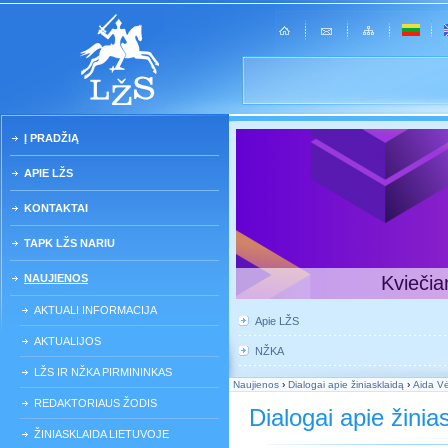
Į PRADŽIĄ
APIE LŽS
KONTAKTAI
TAPK LŽS NARIU
NAUJIENOS
Kviečia
AKTUALI INFORMACIJA
Apie LŽS
AKTUALIJOS
NŽKA
LŽS IR NŽKA PIRMININKAS
Naujienos
›
Dialogai apie žiniasklaidą
›
Aida Vė
REDAKTORIAUS ŽODIS
Dialogai apie žinia
ŽINIASKLAIDA LIETUVOJE