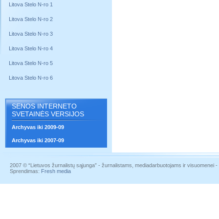
Litova Stelo N-ro 1
Litova Stelo N-ro 2
Litova Stelo N-ro 3
Litova Stelo N-ro 4
Litova Stelo N-ro 5
Litova Stelo N-ro 6
SENOS INTERNETO
SVETAINĖS VERSIJOS
Archyvas iki 2009-09
Archyvas iki 2007-09
2007 © “Lietuvos žurnalistų sąjunga” - žurnalistams, mediadarbuotojams ir visuomenei - į
Sprendimas:
Fresh media