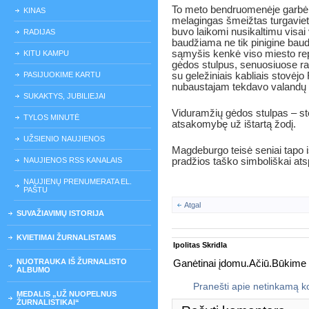
To meto bendruomenėje garbė t
KINAS
melagingas šmeižtas turgaviet
buvo laikomi nusikaltimu visai
RADIJAS
baudžiama ne tik pinigine baud
sąmyšis kenkė viso miesto repu
KITU KAMPU
gėdos stulpus, senuosiuose raš
PASIJUOKIME KARTU
su geležiniais kabliais stovėjo
nubaustajam tekdavo valandų va
SUKAKTYS, JUBILIEJAI
Viduramžių gėdos stulpas – st
TYLOS MINUTĖ
atsakomybę už ištartą žodį.
UŽSIENIO NAUJIENOS
Magdeburgo teisė seniai tapo is
NAUJIENOS RSS KANALAIS
pradžios taško simboliškai ats
NAUJIENŲ PRENUMERATA EL.
PAŠTU
Atgal
SUVAŽIAVIMŲ ISTORIJA
KVIETIMAI ŽURNALISTAMS
Ipolitas Skridla
NUOTRAUKA IŠ ŽURNALISTO
Ganėtinai įdomu.Ačiū.Būkime 
ALBUMO
Pranešti apie netinkamą 
MEDALIS „UŽ NUOPELNUS
ŽURNALISTIKAI“