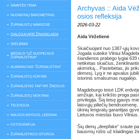
SAVAITĖS TEMA
Archyvas :: Aida Vėž
osios refleksija
NUOMONIŲ BAROMETRAS
2026-03-22
ŽURNALISTŲ NAMUOSE
DIALOGAI APIE ŽINIASKLAIDĄ
Aida Vėželienė
SKELBIMAI
Skaičiuojant nuo 1387-ųjų kovo
Jogaila suteikė Vilniui Magdebu
MEDALIS "UŽ NUOPELNUS
ŽURNALISTIKAI"
šiandienos prabėgo lygiai 639
netikėtas skaičius, ženklinanti
ALMANACHAS "ŽURNALISTIKA"
akimirką... Pastebėtas, jis pr
dėmesį. Lyg ir ne apvalus jubili
ŽURNALISTŲ KŪRYBA
istorinis smalsumas nugalėjo.
ŽURNALISTAS TAIP PAT ŽMOGUS
Magdeburgo teisė LDK erdvėje
amžiuje, kai krikšto proga pas
ŽURNALISTŲ MOKYMAI
privilegija.
Šią teisę įgavęs mie
laisvųjų piliečių bendruomenę,
TELEVIZIJA
ūkinių lengvatų garantijas gyv
Lietuvos miestas buvo Vilnius.
NAUJOS KNYGOS, LEIDINIAI
FOTOGRAFIJA
Šių dienų „deepfake" sraute pa
bausmių rūšis už klaidingas ži
ŽURNALISTIKOS ISTORIJA