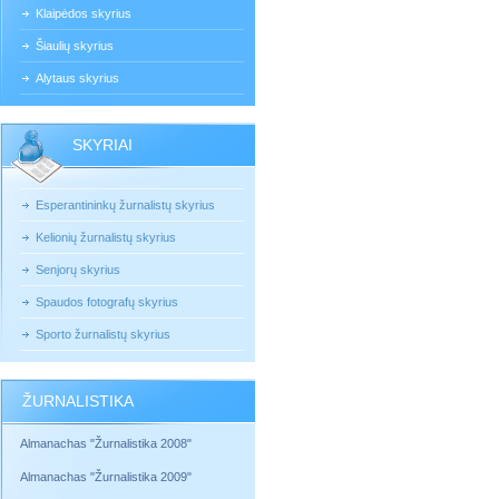
Klaipėdos skyrius
Šiaulių skyrius
Alytaus skyrius
SKYRIAI
Esperantininkų žurnalistų skyrius
Kelionių žurnalistų skyrius
Senjorų skyrius
Spaudos fotografų skyrius
Sporto žurnalistų skyrius
ŽURNALISTIKA
Almanachas "Žurnalistika 2008"
Almanachas "Žurnalistika 2009"