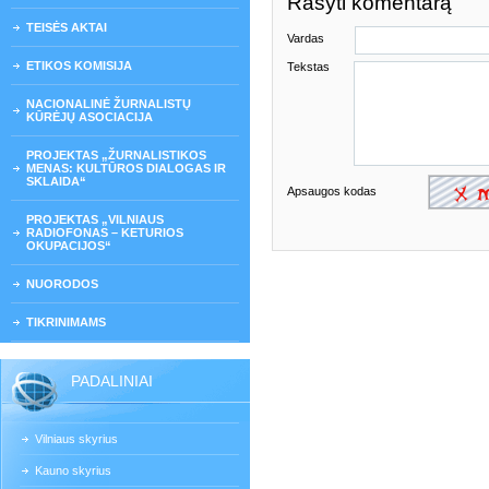
Rašyti komentarą
TEISĖS AKTAI
Vardas
ETIKOS KOMISIJA
Tekstas
NACIONALINĖ ŽURNALISTŲ
KŪRĖJŲ ASOCIACIJA
PROJEKTAS „ŽURNALISTIKOS
MENAS: KULTŪROS DIALOGAS IR
SKLAIDA“
Apsaugos kodas
PROJEKTAS „VILNIAUS
RADIOFONAS – KETURIOS
OKUPACIJOS“
NUORODOS
TIKRINIMAMS
PADALINIAI
Vilniaus skyrius
Kauno skyrius