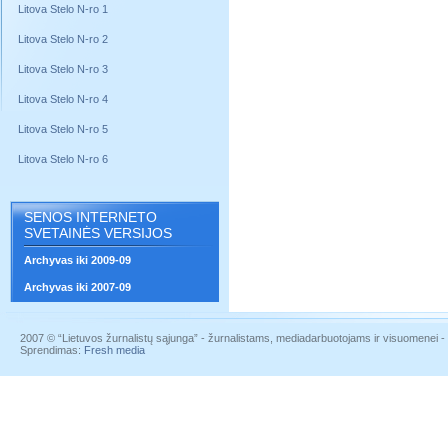
Litova Stelo N-ro 1
Litova Stelo N-ro 2
Litova Stelo N-ro 3
Litova Stelo N-ro 4
Litova Stelo N-ro 5
Litova Stelo N-ro 6
SENOS INTERNETO
SVETAINĖS VERSIJOS
Archyvas iki 2009-09
Archyvas iki 2007-09
2007 © “Lietuvos žurnalistų sąjunga” - žurnalistams, mediadarbuotojams ir visuomenei - į
Sprendimas:
Fresh media