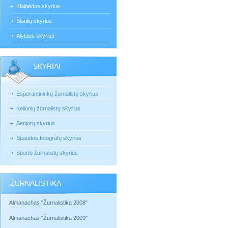
Klaipėdos skyrius
Šiaulių skyrius
Alytaus skyrius
SKYRIAI
Esperantininkų žurnalistų skyrius
Kelionių žurnalistų skyrius
Senjorų skyrius
Spaudos fotografų skyrius
Sporto žurnalistų skyrius
ŽURNALISTIKA
Almanachas "Žurnalistika 2008"
Almanachas "Žurnalistika 2009"