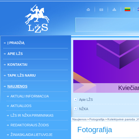
Į PRADŽIĄ
APIE LŽS
KONTAKTAI
TAPK LŽS NARIU
NAUJIENOS
Kviečia
AKTUALI INFORMACIJA
Apie LŽS
AKTUALIJOS
NŽKA
LŽS IR NŽKA PIRMININKAS
Naujienos
›
Fotografija
›
Kolektyvinė paroda „Vie
REDAKTORIAUS ŽODIS
Fotografija
ŽINIASKLAIDA LIETUVOJE