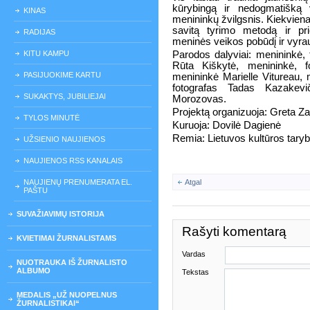
kūrybingą ir nedogmatišką v
KINAS
menininkų žvilgsnis. Kiekviena
savitą tyrimo metodą ir pr
RADIJAS
meninės veikos pobūdį ir vyra
KITU KAMPU
Parodos dalyviai: menininkė, f
Rūta Kiškytė, menininkė, f
PASIJUOKIME KARTU
menininkė Marielle Vitureau, 
fotografas Tadas Kazakevič
SUKAKTYS, JUBILIEJAI
Morozovas.
Projektą organizuoja: Greta Z
TYLOS MINUTĖ
Kuruoja: Dovilė Dagienė
Remia: Lietuvos kultūros tary
UŽSIENIO NAUJIENOS
NAUJIENOS RSS KANALAIS
NAUJIENŲ PRENUMERATA EL.
Atgal
PAŠTU
SUVAŽIAVIMŲ ISTORIJA
Rašyti komentarą
KVIETIMAI ŽURNALISTAMS
Vardas
NUOTRAUKA IŠ ŽURNALISTO
ALBUMO
Tekstas
MEDALIS „UŽ NUOPELNUS
ŽURNALISTIKAI“