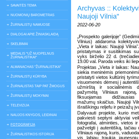
SAVAITĖS TEMA
Archyvas :: Kolektyvi
Naujoji Vilnia"
NUOMONIŲ BAROMETRAS
2022-06-20
ŽURNALISTŲ NAMUOSE
DIALOGAI APIE ŽINIASKLAIDĄ
„Prospekto galerijoje" (Gedimi
Vilnius) atidaroma kolektyvi
SKELBIMAI
„Vieta ir laikas: Naujoji Vilnia
pristatymas ir susitikimas su
MEDALIS "UŽ NUOPELNUS
vyks birželio 22 d. (trečiadie
ŽURNALISTIKAI"
19.00 val. Paroda veiks iki lie
ALMANACHAS "ŽURNALISTIKA"
Projektas „Vieta ir laikas: Nauj
siekia meninėmis priemonėmis 
ŽURNALISTŲ KŪRYBA
pristatyti vietos kultūrinį tyrimą
visuomenės dėmesį į autentiš
ŽURNALISTAS TAIP PAT ŽMOGUS
užmirštą ir socialinėmis 
pažymėtą Vilniaus rajoną,
ŽURNALISTŲ MOKYMAI
fiksuojamas didžiausias
mažumų skaičius. Naujoji Vil
TELEVIZIJA
išraiškingu reljefu ir peizažų įv
Dalyvauti projekte, kurio me
NAUJOS KNYGOS, LEIDINIAI
pakviesti septyni aktyviai ve
fotografai, atminties, vietos i
FOTOGRAFIJA
pažvelgti į autentišką, tači
Vilniaus rajoną, kuris, vaduo
ŽURNALISTIKOS ISTORIJA
vis labiau traukia jaunesnių