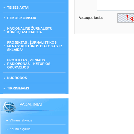
TEISĖS AKTAI
Apsaugos kodas
ETIKOS KOMISIJA
NACIONALINĖ ŽURNALISTŲ
KŪRĖJŲ ASOCIACIJA
PROJEKTAS „ŽURNALISTIKOS
MENAS: KULTŪROS DIALOGAS IR
SKLAIDA“
PROJEKTAS „VILNIAUS
RADIOFONAS – KETURIOS
OKUPACIJOS“
NUORODOS
TIKRINIMAMS
PADALINIAI
Vilniaus skyrius
Kauno skyrius