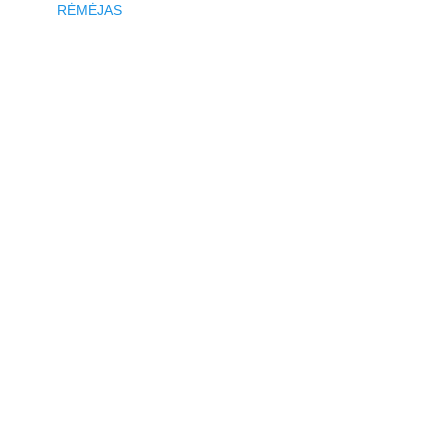
RĖMĖJAS