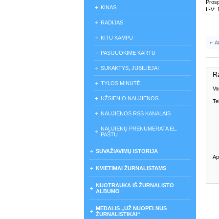
Prosp
KINAS
II-V: 
RADIJAS
KITU KAMPU
A
PASIJUOKIME KARTU
SUKAKTYS, JUBILIEJAI
R
TYLOS MINUTĖ
Va
UŽSIENIO NAUJIENOS
Te
NAUJIENOS RSS KANALAIS
NAUJIENŲ PRENUMERATA EL.
PAŠTU
SUVAŽIAVIMŲ ISTORIJA
Ap
KVIETIMAI ŽURNALISTAMS
NUOTRAUKA IŠ ŽURNALISTO
ALBUMO
MEDALIS „UŽ NUOPELNUS
ŽURNALISTIKAI“