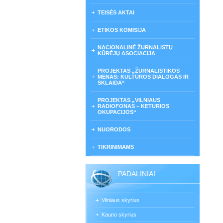
TEISĖS AKTAI
ETIKOS KOMISIJA
NACIONALINĖ ŽURNALISTŲ
KŪRĖJŲ ASOCIACIJA
PROJEKTAS „ŽURNALISTIKOS
MENAS: KULTŪROS DIALOGAS IR
SKLAIDA“
PROJEKTAS „VILNIAUS
RADIOFONAS – KETURIOS
OKUPACIJOS“
NUORODOS
TIKRINIMAMS
PADALINIAI
Vilniaus skyrius
Kauno skyrius