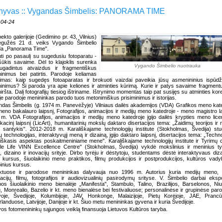
hyvas :: Vygandas Šimbelis: PANORAMA TIME
-04-24
ekto galerijoje (Gedimino pr. 43, Vilnius)
gegužės 21 d. veiks Vygando Šimbelio
da „Panorama Time".
uti po pasaulį su sugedusiu fotoparatu -
ššūkis savaime. Dėl to klajoklis surenka
Vygando Šimbelio nuotrauka
sugadintus atvaizdus ir fragmentiškus
minimus bei patirtis. Parodoje keliamas
imas: kaip sugedęs fotoaparatas ir brokuoti vaizdai paveikia jūsų asmenininius ispūdž
minimus? Ši paroda yra apie keliones ir atminties kūrimą. Kurie ir patys savaime fragmentu
iršta. Dalį fotografijų tiesiog ištriname. Ištrynimo momentas taip pat susijęs su atminties kore
je parodoje menininkas parodo tuos metonimiškus prisiminimus ir istorijas.
das Šimbelis (g. 1974 m. Panevėžyje) Vilniaus dailės akademijos (VDA) Grafikos meno kat
 meno bakalauro laipsnį, Fotografijos, animacijos ir medijų meno katedroje - meno magistro la
m. VDA Fotografijos, animacijos ir medijų meno katedroje įgijo dailės krypties meno lice
fikacinį laipsnį (LicArt), humanitarinių mokslų daktaro disertacijos tema: „Žaidimų teorijos ir 
santykis". 2012-2018 m. Karališkajame technologijų institute (Stokholmas, Švedija) stu
ų technologijas, interaktyvųjį meną ir dizainą, įgijo daktaro laipsnį, disertacijos tema: „Techno
škasis aspektas poskaitmeniniame mene". Karališkajame technologijų institute ir Tyrimų 
le Life VINN Excellence Centre" (Stokholmas, Švedija) vykdė mokslinius ir meninius t
 dizaino ir inovacijų srityje. Dirbo tyrėju ir dėstytoju, studentams dėstė interaktyvaus diza
kursus, šiuolaikinio meno praktikos, filmų produkcijos ir postprodukcijos, kultūros vady
inius kursus.
ektuose ir parodose menininkas dalyvauja nuo 1996 m. Autorius kuria medijų meno,
liacijų, filmų, fotografijos ir audiovizualinių pasirodymų srityse. V. Šimbelio darbai eksp
os šiuolaikinio meno bienalėje „Manifesta", Stambulo, Talino, Brazilijos, Barselonos, Niu
, Monrealio, Bazelio ir kt. meno bienalėse bei festivaliuose; personalinėse ir grupinėse par
voje, Švedijoje, Kolumbijoje, JAV, Honkonge, Malaizijoje, Pietų Korėjoje, JAE, Prancūz
landuose, Latvijoje, Danijoje ir kt. Šiuo metu menininkas gyvena ir kuria Švedijoje.
vos fotomenininkų sąjungos veiklą finansuoja Lietuvos Kultūros taryba.