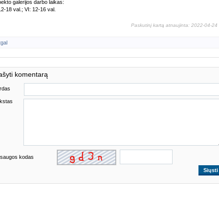
ekto galerijos darbo laikas:
12-18 val.; VI: 12-16 val.
Paskutinį kartą atnaujinta: 2022-04-24
tgal
ašyti komentarą
rdas
kstas
saugos kodas