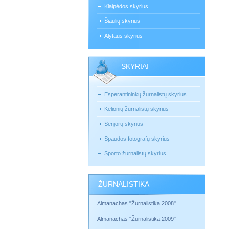
Klaipėdos skyrius
Šiaulių skyrius
Alytaus skyrius
SKYRIAI
Esperantininkų žurnalistų skyrius
Kelionių žurnalistų skyrius
Senjorų skyrius
Spaudos fotografų skyrius
Sporto žurnalistų skyrius
ŽURNALISTIKA
Almanachas "Žurnalistika 2008"
Almanachas "Žurnalistika 2009"