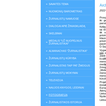
SAVAITĖS TEMA
Arc
2022
NUOMONIŲ BAROMETRAS
Prosp
ŽURNALISTŲ NAMUOSE
iki 
paro
DIALOGAI APIE ŽINIASKLAIDĄ
Kelia
tai i
tik 
SKELBIMAI
prisi
klaus
MEDALIS "UŽ NUOPELNUS
prisi
ŽURNALISTIKAI"
pasim
O šio
Vygan
ALMANACHAS "ŽURNALISTIKA"
įgijo
2009 
ŽURNALISTŲ KŪRYBA
kvali
meno 
medij
ŽURNALISTAS TAIP PAT ŽMOGUS
žmogi
„Mobi
ŽURNALISTŲ MOKYMAI
meno,
meno 
kūryb
TELEVIZIJA
Proj
insta
NAUJOS KNYGOS, LEIDINIAI
Europ
Atėnų
Lietu
FOTOGRAFIJA
Nyder
Lietu
ŽURNALISTIKOS ISTORIJA