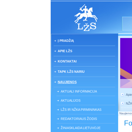
Į PRADŽIĄ
APIE LŽS
KONTAKTAI
TAPK LŽS NARIU
NAUJIENOS
AKTUALI INFORMACIJA
Api
AKTUALIJOS
NŽ
LŽS IR NŽKA PIRMININKAS
Naujieno
REDAKTORIAUS ŽODIS
Fo
ŽINIASKLAIDA LIETUVOJE