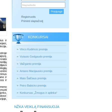
Registruotis
Priminti slaptažodį
KONKURSAI
ius ir
ojasi,
kcija.
Vinco Kudirkos premija
edroje
ipsnį.
Vytauto Gedgaudo premija
nciato
medijų
Vaižganto premija
dijavo
logijų
centre
Antano Macijausko premija
yrimus
ino ir
Mato Šalčiaus premija
bos ir
Petro Babicko premija
 meno
onuoti
jorko,
Konkursas „Žmogus ir aplinka“
odose:
ijoje,
NŽKA VEIKLĄ FINANSUOJA