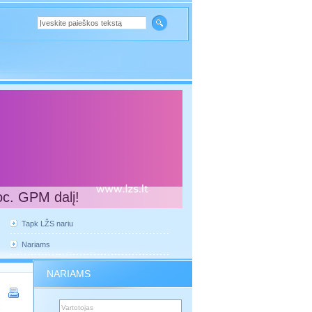
oc. GPM dalį!
Tapk LŽS nariu
Nariams
NARIAMS