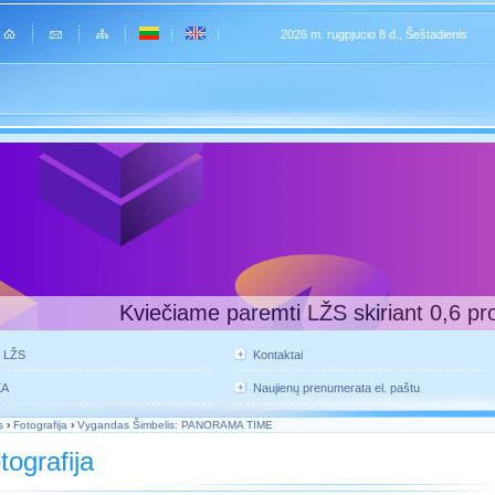
2026 m. rugpjucio 8 d., Šeštadienis
Kviečiame paremti LŽS skiriant 0,6 pr
e LŽS
Kontaktai
KA
Naujienų prenumerata el. paštu
s
›
Fotografija
›
Vygandas Šimbelis: PANORAMA TIME
tografija