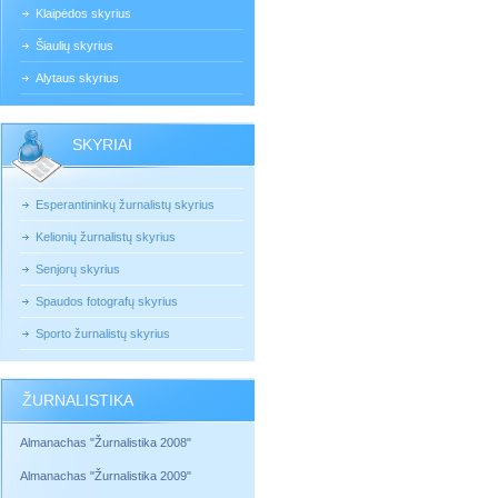
Klaipėdos skyrius
Šiaulių skyrius
Alytaus skyrius
SKYRIAI
Esperantininkų žurnalistų skyrius
Kelionių žurnalistų skyrius
Senjorų skyrius
Spaudos fotografų skyrius
Sporto žurnalistų skyrius
ŽURNALISTIKA
Almanachas "Žurnalistika 2008"
Almanachas "Žurnalistika 2009"