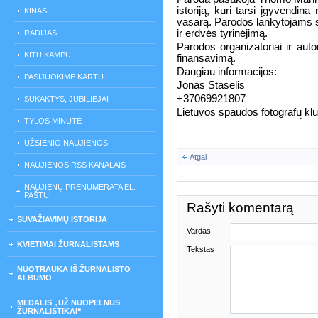
istoriją, kuri tarsi įgyvendin
KINAS
vasarą. Parodos lankytojams su
ir erdvės tyrinėjimą.
RADIJAS
Parodos organizatoriai ir aut
KITU KAMPU
finansavimą.
Daugiau informacijos:
PASIJUOKIME KARTU
Jonas Staselis
+37069921807
SUKAKTYS, JUBILIEJAI
Lietuvos spaudos fotografų kl
TYLOS MINUTĖ
UŽSIENIO NAUJIENOS
Atgal
NAUJIENOS RSS KANALAIS
NAUJIENŲ PRENUMERATA EL.
PAŠTU
Rašyti komentarą
SUVAŽIAVIMŲ ISTORIJA
Vardas
KVIETIMAI ŽURNALISTAMS
Tekstas
NUOTRAUKA IŠ ŽURNALISTO
ALBUMO
MEDALIS „UŽ NUOPELNUS
ŽURNALISTIKAI“