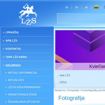
Į PRADŽIĄ
APIE LŽS
KONTAKTAI
TAPK LŽS NARIU
NAUJIENOS
Kviečia
AKTUALI INFORMACIJA
Apie LŽS
AKTUALIJOS
NŽKA
LŽS IR NŽKA PIRMININKAS
Naujienos
›
Fotografija
›
Fotokoliagrafijų paro
REDAKTORIAUS ŽODIS
Fotografija
ŽINIASKLAIDA LIETUVOJE