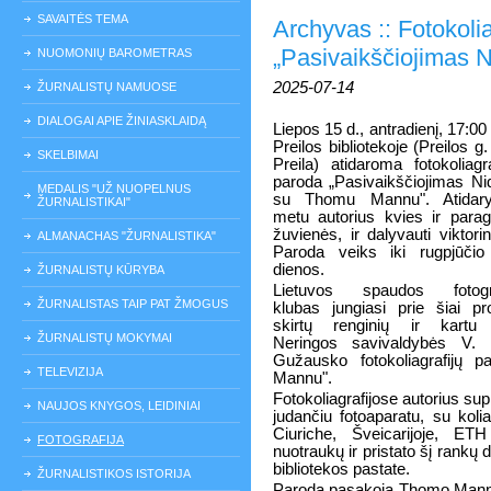
SAVAITĖS TEMA
Archyvas :: Fotokoli
„Pasivaikščiojimas 
NUOMONIŲ BAROMETRAS
2025-07-14
ŽURNALISTŲ NAMUOSE
DIALOGAI APIE ŽINIASKLAIDĄ
Liepos 15 d., antradienį, 17:00 
Preilos bibliotekoje (Preilos g.
SKELBIMAI
Preila) atidaroma fotokoliagra
paroda „Pasivaikščiojimas Ni
MEDALIS "UŽ NUOPELNUS
su Thomu Mannu". Atidar
ŽURNALISTIKAI"
metu autorius kvies ir parag
žuvienės, ir dalyvauti viktorin
ALMANACHAS "ŽURNALISTIKA"
Paroda veiks iki rugpjūči
dienos.
ŽURNALISTŲ KŪRYBA
Lietuvos spaudos fotogr
ŽURNALISTAS TAIP PAT ŽMOGUS
klubas jungiasi prie šiai pr
skirtų renginių ir kartu
ŽURNALISTŲ MOKYMAI
Neringos savivaldybės V. M
Gužausko fotokoliagrafijų 
TELEVIZIJA
Mannu".
Fotokoliagrafijose autorius sup
NAUJOS KNYGOS, LEIDINIAI
judančiu fotoaparatu, su kol
Ciuriche, Šveicarijoje, ET
FOTOGRAFIJA
nuotraukų ir pristato šį rankų
bibliotekos pastate.
ŽURNALISTIKOS ISTORIJA
Paroda pasakoja Thomo Manno 