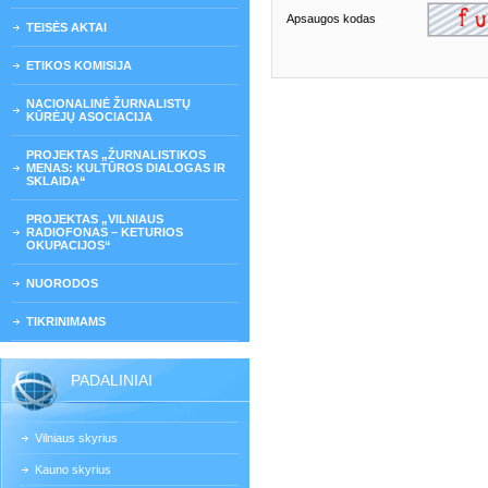
Apsaugos kodas
TEISĖS AKTAI
ETIKOS KOMISIJA
NACIONALINĖ ŽURNALISTŲ
KŪRĖJŲ ASOCIACIJA
PROJEKTAS „ŽURNALISTIKOS
MENAS: KULTŪROS DIALOGAS IR
SKLAIDA“
PROJEKTAS „VILNIAUS
RADIOFONAS – KETURIOS
OKUPACIJOS“
NUORODOS
TIKRINIMAMS
PADALINIAI
Vilniaus skyrius
Kauno skyrius