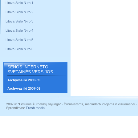
Litova Stelo N-ro 1
Litova Stelo N-ro 2
Litova Stelo N-ro 3
Litova Stelo N-ro 4
Litova Stelo N-ro 5
Litova Stelo N-ro 6
SENOS INTERNETO
SVETAINĖS VERSIJOS
Archyvas iki 2009-09
Archyvas iki 2007-09
2007 © “Lietuvos žurnalistų sąjunga” - žurnalistams, mediadarbuotojams ir visuomenei - į
Sprendimas:
Fresh media