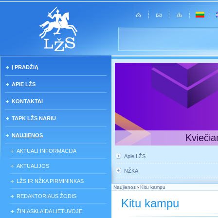
Į PRADŽIĄ
APIE LŽS
KONTAKTAI
TAPK LŽS NARIU
NAUJIENOS
Kviečia
AKTUALI INFORMACIJA
Apie LŽS
AKTUALIJOS
NŽKA
LŽS IR NŽKA PIRMININKAS
Naujienos
›
Kitu kampu
REDAKTORIAUS ŽODIS
Kitu kampu
ŽINIASKLAIDA LIETUVOJE