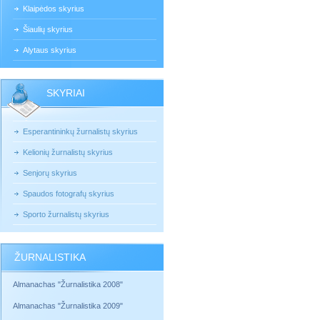
Klaipėdos skyrius
Šiaulių skyrius
Alytaus skyrius
SKYRIAI
Esperantininkų žurnalistų skyrius
Kelionių žurnalistų skyrius
Senjorų skyrius
Spaudos fotografų skyrius
Sporto žurnalistų skyrius
ŽURNALISTIKA
Almanachas "Žurnalistika 2008"
Almanachas "Žurnalistika 2009"