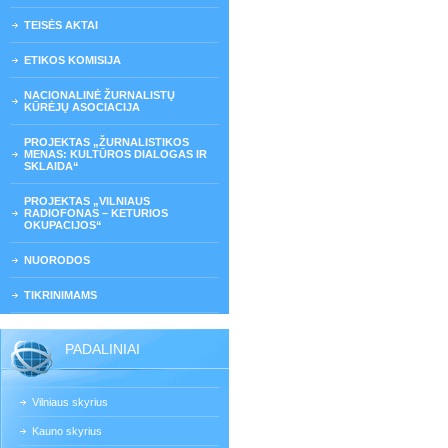
TEISĖS AKTAI
ETIKOS KOMISIJA
NACIONALINĖ ŽURNALISTŲ
KŪRĖJŲ ASOCIACIJA
PROJEKTAS „ŽURNALISTIKOS
MENAS: KULTŪROS DIALOGAS IR
SKLAIDA“
PROJEKTAS „VILNIAUS
RADIOFONAS – KETURIOS
OKUPACIJOS“
NUORODOS
TIKRINIMAMS
PADALINIAI
Vilniaus skyrius
Kauno skyrius