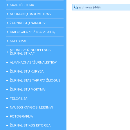
SAVAITĖS TEMA
archyvas (449)
NUOMONIŲ BAROMETRAS
ŽURNALISTŲ NAMUOSE
DIALOGAI APIE ŽINIASKLAIDĄ
SKELBIMAI
MEDALIS "UŽ NUOPELNUS
ŽURNALISTIKAI"
ALMANACHAS "ŽURNALISTIKA"
ŽURNALISTŲ KŪRYBA
ŽURNALISTAS TAIP PAT ŽMOGUS
ŽURNALISTŲ MOKYMAI
TELEVIZIJA
NAUJOS KNYGOS, LEIDINIAI
FOTOGRAFIJA
ŽURNALISTIKOS ISTORIJA