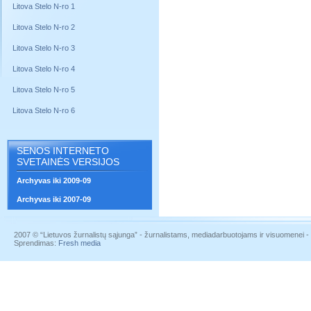
Litova Stelo N-ro 1
Litova Stelo N-ro 2
Litova Stelo N-ro 3
Litova Stelo N-ro 4
Litova Stelo N-ro 5
Litova Stelo N-ro 6
SENOS INTERNETO
SVETAINĖS VERSIJOS
Archyvas iki 2009-09
Archyvas iki 2007-09
2007 © “Lietuvos žurnalistų sąjunga” - žurnalistams, mediadarbuotojams ir visuomenei - į
Sprendimas:
Fresh media