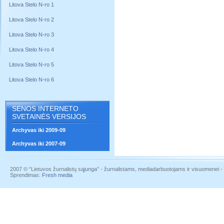
Litova Stelo N-ro 1
Litova Stelo N-ro 2
Litova Stelo N-ro 3
Litova Stelo N-ro 4
Litova Stelo N-ro 5
Litova Stelo N-ro 6
SENOS INTERNETO
SVETAINĖS VERSIJOS
Archyvas iki 2009-09
Archyvas iki 2007-09
2007 © “Lietuvos žurnalistų sąjunga” - žurnalistams, mediadarbuotojams ir visuomenei - į
Sprendimas:
Fresh media