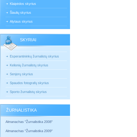
Klaipėdos skyrius
Šiaulių skyrius
Alytaus skyrius
SKYRIAI
Esperantininkų žurnalistų skyrius
Kelionių žurnalistų skyrius
Senjorų skyrius
Spaudos fotografų skyrius
Sporto žurnalistų skyrius
ŽURNALISTIKA
Almanachas "Žurnalistika 2008"
Almanachas "Žurnalistika 2009"