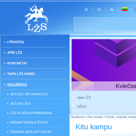
Į PRADŽIĄ
APIE LŽS
KONTAKTAI
TAPK LŽS NARIU
NAUJIENOS
Kviečia
AKTUALI INFORMACIJA
Apie LŽS
AKTUALIJOS
NŽKA
LŽS IR NŽKA PIRMININKAS
Naujienos
›
Kitu kampu
›
Sveiki, sulaukę mesija
REDAKTORIAUS ŽODIS
Kitu kampu
ŽINIASKLAIDA LIETUVOJE