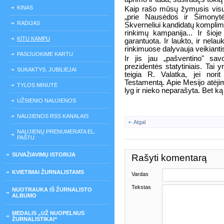
KINAS
Kaip rašo mūsų žymusis visų 
„prie Nausėdos ir Šimonytės
RADIJAS
Skverneliui kandidatų komplime
rinkimų kampanija... Ir šioj
KITU KAMPU
garantuota. Ir laukto, ir nela
rinkimuose dalyvauja veikianti
PASIJUOKIME KARTU
Ir jis jau „pašventino" sa
prezidentės statytiniais. Tai yr
SUKAKTYS, JUBILIEJAI
teigia R. Valatka, jei norit
Testamentą. Apie Mesijo atėjim
TYLOS MINUTĖ
lyg ir nieko neparašyta. Bet ką t
UŽSIENIO NAUJIENOS
NAUJIENOS RSS KANALAIS
Atgal
NAUJIENŲ PRENUMERATA EL.
PAŠTU
SUVAŽIAVIMŲ ISTORIJA
Rašyti komentarą
KVIETIMAI ŽURNALISTAMS
Vardas
Tekstas
NUOTRAUKA IŠ ŽURNALISTO
ALBUMO
MEDALIS „UŽ NUOPELNUS
ŽURNALISTIKAI“