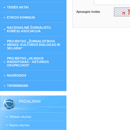
TEISĖS AKTAI
Apsaugos kodas
ETIKOS KOMISIJA
NACIONALINĖ ŽURNALISTŲ
KŪRĖJŲ ASOCIACIJA
PROJEKTAS „ŽURNALISTIKOS
MENAS: KULTŪROS DIALOGAS IR
SKLAIDA“
PROJEKTAS „VILNIAUS
RADIOFONAS – KETURIOS
OKUPACIJOS“
NUORODOS
TIKRINIMAMS
PADALINIAI
Vilniaus skyrius
Kauno skyrius