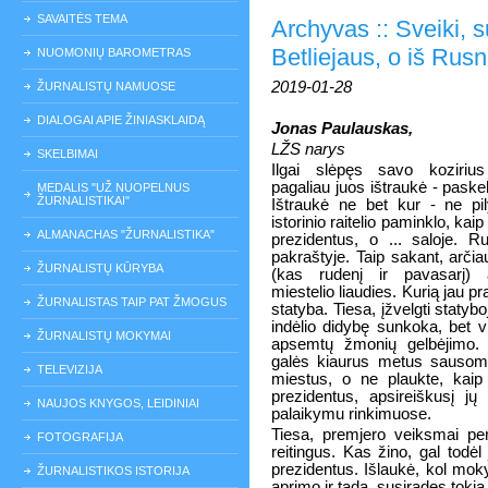
SAVAITĖS TEMA
Archyvas :: Sveiki, s
Betliejaus, o iš Rus
NUOMONIŲ BAROMETRAS
2019-01-28
ŽURNALISTŲ NAMUOSE
DIALOGAI APIE ŽINIASKLAIDĄ
Jonas Paulauskas,
LŽS narys
SKELBIMAI
Ilgai slėpęs savo kozirius
pagaliau juos ištraukė - paske
MEDALIS "UŽ NUOPELNUS
ŽURNALISTIKAI"
Ištraukė ne bet kur - ne pil
istorinio raitelio paminklo, kaip 
ALMANACHAS "ŽURNALISTIKA"
prezidentus, o ... saloje. R
pakraštyje. Taip sakant, arčia
ŽURNALISTŲ KŪRYBA
(kas rudenį ir pavasarį
miestelio liaudies. Kurią jau p
ŽURNALISTAS TAIP PAT ŽMOGUS
statyba. Tiesa, įžvelgti staty
indėlio didybę sunkoka, bet vis
ŽURNALISTŲ MOKYMAI
apsemtų žmonių gelbėjimo. 
galės kiaurus metus sausomis
TELEVIZIJA
miestus, o ne plaukte, kaip ik
prezidentus, apsireiškusį jų
NAUJOS KNYGOS, LEIDINIAI
palaikymu rinkimuose.
Tiesa, premjero veiksmai per
FOTOGRAFIJA
reitingus. Kas žino, gal todėl 
prezidentus. Išlaukė, kol mokyto
ŽURNALISTIKOS ISTORIJA
aprimo ir tada, susiradęs tokią