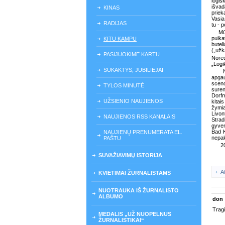
logiš
išvad
KINAS
priek
Vasia
RADIJAS
tu - p
Mū
puika
KITU KAMPU
butel
(„užk
PASIJUOKIME KARTU
Norėd
„Logi
SUKAKTYS, JUBILIEJAI
apgau
sceno
TYLOS MINUTĖ
suren
Dorfm
UŽSIENIO NAUJIENOS
kitai
žymia
Livo
NAUJIENOS RSS KANALAIS
Strad
gyven
Bad K
NAUJIENŲ PRENUMERATA EL.
nepak
PAŠTU
2
SUVAŽIAVIMŲ ISTORIJA
A
KVIETIMAI ŽURNALISTAMS
NUOTRAUKA IŠ ŽURNALISTO
ALBUMO
don
Tragi
MEDALIS „UŽ NUOPELNUS
ŽURNALISTIKAI“