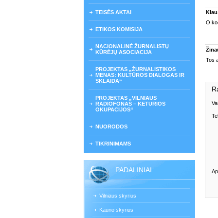
TEISĖS AKTAI
Klau
O ko
ETIKOS KOMISIJA
NACIONALINĖ ŽURNALISTŲ
Žina
KŪRĖJŲ ASOCIACIJA
Tos a
PROJEKTAS „ŽURNALISTIKOS
MENAS: KULTŪROS DIALOGAS IR
SKLAIDA“
R
PROJEKTAS „VILNIAUS
Va
RADIOFONAS – KETURIOS
OKUPACIJOS“
Te
NUORODOS
TIKRINIMAMS
PADALINIAI
Ap
Vilniaus skyrius
Kauno skyrius