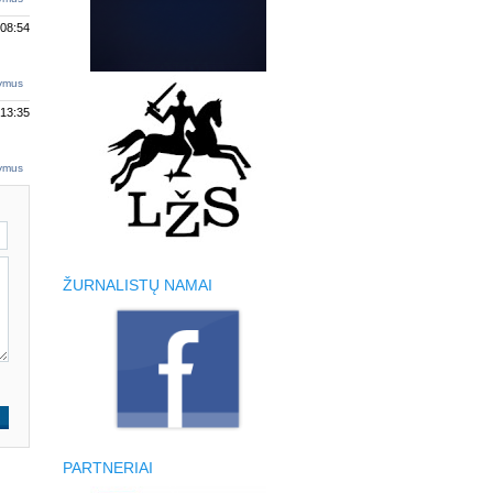
 08:54
tymus
 13:35
tymus
ŽURNALISTŲ NAMAI
PARTNERIAI