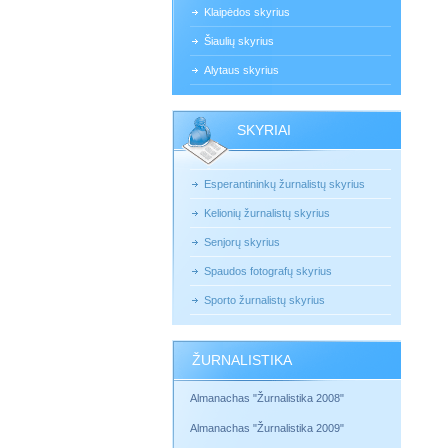
Klaipėdos skyrius
Šiaulių skyrius
Alytaus skyrius
SKYRIAI
Esperantininkų žurnalistų skyrius
Kelionių žurnalistų skyrius
Senjorų skyrius
Spaudos fotografų skyrius
Sporto žurnalistų skyrius
ŽURNALISTIKA
Almanachas "Žurnalistika 2008"
Almanachas "Žurnalistika 2009"