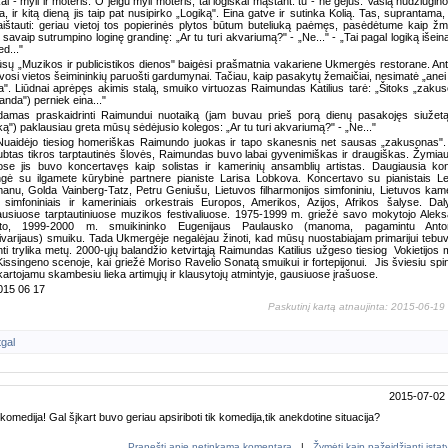
kai - myli ir moteris. O jeigu myli moteris, tai logiškai mąstant: tu - ne gėjus. Vasią nudžiugino
a, ir kitą dieną jis taip pat nusipirko „Logiką". Eina gatve ir sutinka Kolią. Tas, suprantama,
aištauti: geriau vietoj tos popierinės plytos būtum buteliuką paėmęs, pasėdėtume kaip ž
 savaip sutrumpino loginę grandinę: „Ar tu turi akvariumą?" - „Ne..." - „Tai pagal logiką išein
ed..."
sų „Muzikos ir publicistikos dienos" baigėsi prašmatnia vakariene Ukmergės restorane. Ant
vosi vietos šeimininkių paruošti gardumynai. Tačiau, kaip pasakytų žemaičiai, nesimatė „anei
ia". Liūdnai aprėpęs akimis stalą, smuiko virtuozas Raimundas Katilius tarė: „Šitoks „zaku
anda") perniek eina..."
amas praskaidrinti Raimundui nuotaiką (jam buvau prieš porą dienų pasakojęs siužet
ką") paklausiau greta mūsų sėdėjusio kolegos: „Ar tu turi akvariumą?" - „Ne..."
Nuaidėjo tiesiog homeriškas Raimundo juokas ir tapo skanesnis net sausas „zakusonas"
btas tikros tarptautinės šlovės, Raimundas buvo labai gyvenimiškas ir draugiškas. Žymia
se jis buvo koncertavęs kaip solistas ir kamerinių ansamblių artistas. Daugiausia ko
gė su ilgamete kūrybine partnere pianiste Larisa Lobkova. Koncertavo su pianistais L
anu, Golda Vainberg-Tatz, Petru Geniušu, Lietuvos filharmonijos simfoniniu, Lietuvos kame
s simfoniniais ir kameriniais orkestrais Europos, Amerikos, Azijos, Afrikos šalyse. Da
usiuose tarptautiniuose muzikos festivaliuose. 1975-1999 m. griežė savo mokytojo Alek
nto, 1999-2000 m. smuikininko Eugenijaus Paulausko (manoma, pagamintu Anton
ivarijaus) smuiku. Tada Ukmergėje negalėjau žinoti, kad mūsų nuostabiajam primarijui tebuv
ti trylika metų. 2000-ųjų balandžio ketvirtąją Raimundas Katilius užgeso tiesiog
Vokietijos 
issingeno scenoje, kai griežė Moriso Ravelio Sonatą smuikui ir fortepijonui.
Jis šviesiu spin
artojamu skambesiu lieka artimųjų ir klausytojų atmintyje, gausiuose įrašuose.
015 06 17
Paskutinį kartą atnaujinta: 2015-06-19
tgal
2015-07-02
komedija! Gal šįkart buvo geriau apsiriboti tik komedija,tik anekdotine situacija?
Pranešti apie netinkamą komentarą
|
Žymėti kaip pažeidžiantį įsta