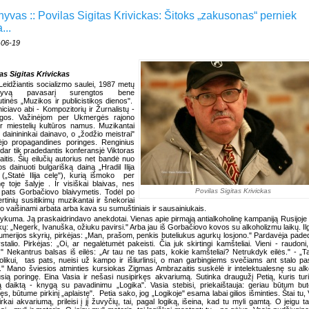
hyvas :: Povilas Sigitas Krivickas: Šitoks „zakusonas“ perniek
...
-06-19
as Sigitas Krivickas
Leidžiantis socializmo saulei, 1987 metų
styvą pavasarį surengtos bene
tinės „Muzikos ir publicistikos dienos".
niciavo abi - Kompozitorių ir Žurnalistų -
ngos. Važinėjom per Ukmergės rajono
ir miestelių kultūros namus. Muzikantai
, dainininkai dainavo, o „žodžio meistrai"
ėjo propagandines poringes. Renginius
dar tik pradedantis konferansjė Viktoras
aitis. Šių eilučių autorius net bandė nuo
s dainuoti bulgarišką dainą „Hradil Ilija
a" („Statė Ilija celę"), kurią išmoko
per
nę toje šalyje . Ir visiškai blaivas, nes
Povilas Sigitas Krivickas
pats Gorbačiovo blaivymetis. Todėl po
rtinių susitikimų muzikantai ir šnekoriai
o vaišinami arbata arba kava su sumuštiniais ir sausainiukais.
ykuma. Ją praskaidrindavo anekdotai. Vienas apie pirmąją antialkoholinę kampaniją Rusijoje 
ų: „Negerk, Ivanuška, ožiuku pavirsi." Arba jau iš Gorbačiovo kovos su alkoholizmu laikų. Ilg
fumerijos skyrių, pirkėjas: „Man, prašom, penkis buteliukus agurkų losjono." Pardavėja pade
stalio. Pirkėjas: „Oi, ar negalėtumėt pakeisti. Čia juk skirtingi kamšteliai. Vieni - raudoni, 
..." Nekantrus balsas iš eilės: „Ar tau ne tas pats, kokie kamšteliai? Netrukdyk eilės." - „Ta
likui,
tas pats, nueisi už kampo ir išliurlinsi, o man garbingiems svečiams ant stalo pas
a." Mano šviesios atminties kursiokas Zigmas Ambrazaitis suskėlė ir intelektualesnę su alk
usią poringę. Eina Vasia ir nešasi nusipirkęs akvariumą. Sutinka draugužį Petią, kuris turi
ą daiktą - knygą su pavadinimu „Logika". Vasia stebisi, priekaištauja: geriau būtum but
s, būtume pirkinį „aplaistę".
Petia sako, jog „Logikoje" esama labai gilios išminties. Štai tu, 
irkai akvariumą, prileisi į jį žuvyčių, tai, pagal logiką, išeina, kad tu myli gamtą. O jeigu tai