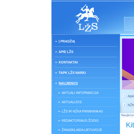
Į PRADŽIĄ
APIE LŽS
KONTAKTAI
TAPK LŽS NARIU
NAUJIENOS
AKTUALI INFORMACIJA
Api
AKTUALIJOS
NŽ
LŽS IR NŽKA PIRMININKAS
Naujieno
REDAKTORIAUS ŽODIS
Ki
ŽINIASKLAIDA LIETUVOJE