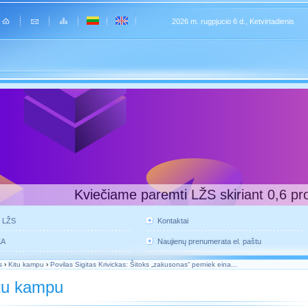
2026 m. rugpjucio 6 d., Ketvirtadienis
Kviečiame paremti LŽS skiriant 0,6 pr
e LŽS
Kontaktai
KA
Naujienų prenumerata el. paštu
s
›
Kitu kampu
›
Povilas Sigitas Krivickas: Šitoks „zakusonas“ perniek eina...
tu kampu