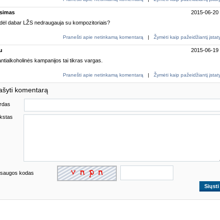
simas
2015-06-20
dėl dabar LŽS nedraugauja su kompozitoriais?
Pranešti apie netinkamą komentarą
|
Žymėti kaip pažeidžiantį įsta
u
2015-06-19
ntialkoholinės kampanijos tai tikras vargas.
Pranešti apie netinkamą komentarą
|
Žymėti kaip pažeidžiantį įsta
ašyti komentarą
rdas
kstas
saugos kodas