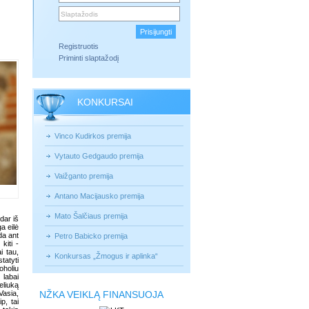
Registruotis
Priminti slaptažodį
KONKURSAI
Vinco Kudirkos premija
Vytauto Gedgaudo premija
Vaižganto premija
Antano Macijausko premija
Mato Šalčiaus premija
dar iš
a eilė
da ant
Petro Babicko premija
kiti -
i tau,
Konkursas „Žmogus ir aplinka“
tatyti
oholiu
 labai
eliuką
Vasia,
NŽKA VEIKLĄ FINANSUOJA
p, tai