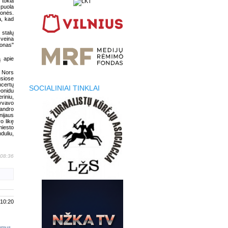
 tokia
 puola
monės.
a, kad
 stalų
 veina
sonas"
ą apie
. Nors
usiose
ncertų
SOCIALINIAI TINKLAI
eonidu
riniu,
lyvavo
sandro
ijaus
o likę
miesto
duliu,
 08:36
 10:20
tymus