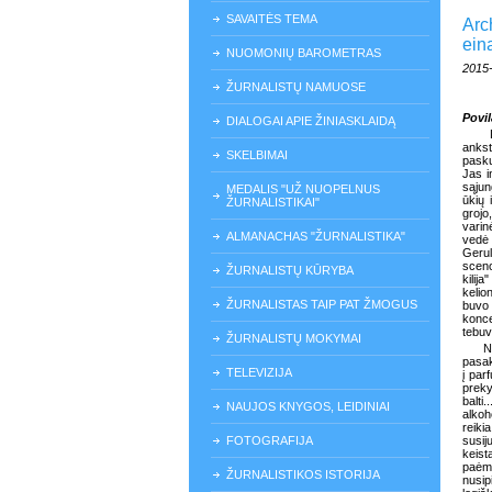
SAVAITĖS TEMA
Arc
eina
NUOMONIŲ BAROMETRAS
2015
ŽURNALISTŲ NAMUOSE
Povil
DIALOGAI APIE ŽINIASKLAIDĄ
ank
SKELBIMAI
pasku
Jas i
sąju
MEDALIS "UŽ NUOPELNUS
ūkių 
ŽURNALISTIKAI"
grojo
varin
ALMANACHAS "ŽURNALISTIKA"
vedė 
Gerul
sceno
ŽURNALISTŲ KŪRYBA
kilij
kelio
ŽURNALISTAS TAIP PAT ŽMOGUS
buvo 
konce
tebuv
ŽURNALISTŲ MOKYMAI
N
pasak
TELEVIZIJA
į par
preky
balti
NAUJOS KNYGOS, LEIDINIAI
alkoho
reiki
FOTOGRAFIJA
susij
keist
paėmę
ŽURNALISTIKOS ISTORIJA
nusip