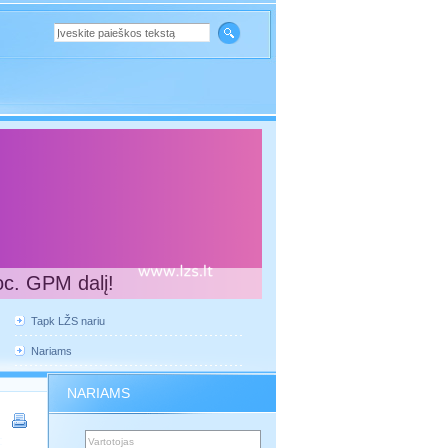
oc. GPM dalį!
Tapk LŽS nariu
Nariams
NARIAMS