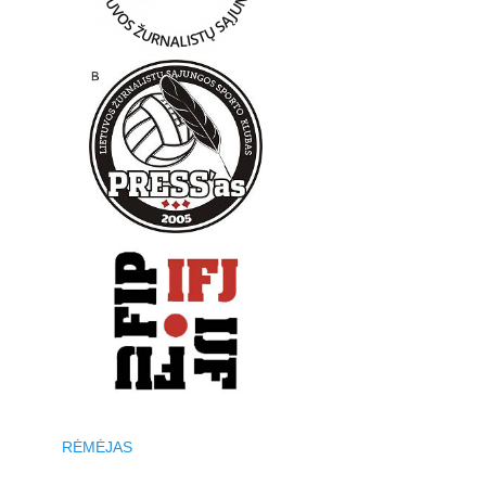
RĖMĖJAS