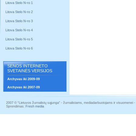
Litova Stelo N-ro 1
Litova Stelo N-ro 2
Litova Stelo N-ro 3
Litova Stelo N-ro 4
Litova Stelo N-ro 5
Litova Stelo N-ro 6
SENOS INTERNETO
SVETAINĖS VERSIJOS
Archyvas iki 2009-09
Archyvas iki 2007-09
2007 © “Lietuvos žurnalistų sąjunga” - žurnalistams, mediadarbuotojams ir visuomenei - į
Sprendimas:
Fresh media