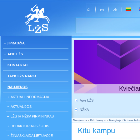
Į PRADŽIĄ
APIE LŽS
KONTAKTAI
TAPK LŽS NARIU
NAUJIENOS
Kviečia
AKTUALI INFORMACIJA
Apie LŽS
AKTUALIJOS
NŽKA
LŽS IR NŽKA PIRMININKAS
Naujienos
›
Kitu kampu
›
Rašytoja Gintarė Ado
REDAKTORIAUS ŽODIS
Kitu kampu
ŽINIASKLAIDA LIETUVOJE