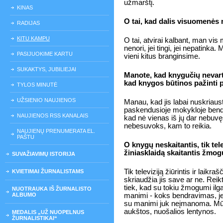
užmarštį.
KINAS
O tai, kad dalis visuomenės m
RADIJAS
KITU KAMPU
O tai, atvirai kalbant, man vis
nenori, jei tingi, jei nepatinka
PASIJUOKIME KARTU
vieni kitus branginsime.
SUKAKTYS, JUBILIEJAI
Manote, kad knygučių nevart
kad knygos būtinos pažinti p
TYLOS MINUTĖ
UŽSIENIO NAUJIENOS
Manau, kad jis labai nuskriaus
paskendusioje mokykloje bendr
NAUJIENOS RSS KANALAIS
kad nė vienas iš jų dar nebuvę
nebesuvoks, kam to reikia.
NAUJIENŲ PRENUMERATA EL.
PAŠTU
O knygų neskaitantis, tik telev
žiniasklaidą skaitantis žmog
SUVAŽIAVIMŲ ISTORIJA
Tik televiziją žiūrintis ir laik
KVIETIMAI ŽURNALISTAMS
skriaudžia jis save ar ne. Reikt
tiek, kad su tokiu žmogumi ilga
NUOTRAUKA IŠ ŽURNALISTO
ALBUMO
manimi - koks bendravimas, je
su manimi juk neįmanoma. Mūsų
aukštos, nuošalios lentynos.
MEDALIS „UŽ NUOPELNUS
ŽURNALISTIKAI“