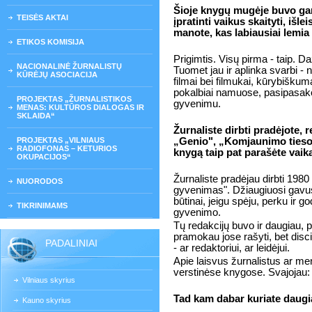
Šioje knygų mugėje buvo gan
TEISĖS AKTAI
įpratinti vaikus skaityti, išl
manote, kas labiausiai lemia
ETIKOS KOMISIJA
Prigimtis. Visų pirma - taip. D
NACIONALINĖ ŽURNALISTŲ
Tuomet jau ir aplinka svarbi - n
KŪRĖJŲ ASOCIACIJA
filmai bei filmukai, kūrybiškum
pokalbiai namuose, pasipasako
PROJEKTAS „ŽURNALISTIKOS
gyvenimu.
MENAS: KULTŪROS DIALOGAS IR
SKLAIDA“
Žurnaliste dirbti pradėjote, r
PROJEKTAS „VILNIAUS
„Genio", „Komjaunimo tieso
RADIOFONAS – KETURIOS
knygą taip pat parašėte vaik
OKUPACIJOS“
Žurnaliste pradėjau dirbti 1980
NUORODOS
gyvenimas". Džiaugiuosi gavus
būtinai, jeigu spėju, perku ir go
TIKRINIMAMS
gyvenimo.
Tų redakcijų buvo ir daugiau, 
pramokau jose rašyti, bet discip
PADALINIAI
- ar redaktoriui, ar leidėjui.
Apie laisvus žurnalistus ar men
verstinėse knygose. Svajojau: 
Vilniaus skyrius
Tad kam dabar kuriate daug
Kauno skyrius