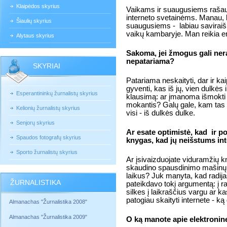
Klaipėdos skyrius
Vaikams ir suaugusiems rašau p
interneto svetainėms. Manau, 
Šiaulių skyrius
suaugusiems -
labiau saviraiš
vaikų kambaryje. Man reikia e
Alytaus skyrius
Sakoma, jei žmogus gali nera
nepatariama?
SKYRIAI
Patariama neskaityti, dar ir k
gyventi, kas iš jų, vien dulkės 
Esperantininkų žurnalistų skyrius
klausimą: ar įmanoma išmokti g
mokantis? Galų gale, kam tas 
Kelionių žurnalistų skyrius
visi - iš dulkės dulke.
Senjorų skyrius
Ar esate optimistė, kad
ir p
Spaudos fotografų skyrius
knygas, kad jų neišstums int
Sporto žurnalistų skyrius
Ar įsivaizduojate viduramžių k
skaudino spausdinimo mašinų a
laikus? Juk manyta, kad radija
ŽURNALISTIKA
pateikdavo tokį argumentą: į ra
silkes į laikraščius vargu ar k
patogiau skaityti internete - ką
Almanachas "Žurnalistika 2008"
Almanachas "Žurnalistika 2009"
O ką manote apie elektroni