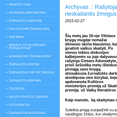
SAVAITĖS TEMA
Archyvas :: Rašytoja
neskaitantis žmogus
NUOMONIŲ BAROMETRAS
2015-02-27
ŽURNALISTŲ NAMUOSE
DIALOGAI APIE ŽINIASKLAIDĄ
Šių metų jau 16-oje Vilniaus
SKELBIMAI
knygų mugė
je nemažai
dėmesio skirta klausimui, ka
MEDALIS "UŽ NUOPELNUS
įpratinti vaikus skaityti. Po
ŽURNALISTIKAI"
vienos tokios diskusijos
ALMANACHAS "ŽURNALISTIKA"
kalbėjomės su joje dalyvavu
rašytoja Gintare Adomaityte,
ŽURNALISTŲ KŪRYBA
prieš šešiolika metų išleidus
pirmąją savo knygą,
ŽURNALISTAS TAIP PAT ŽMOGUS
atsisakiusia žurnalistės darb
atsidėjusia vien kūrybai, bej
ŽURNALISTŲ MOKYMAI
apdovanota Kultūros
ministerijos premiją už Skai
TELEVIZIJA
premiją
už Vaikų literatūros 
NAUJOS KNYGOS, LEIDINIAI
Kaip manote,
ką skaitymas
FOTOGRAFIJA
Suteikia progą susipažinti su 
ŽURNALISTIKOS ISTORIJA
naudingos žinios, kur skaitymo m