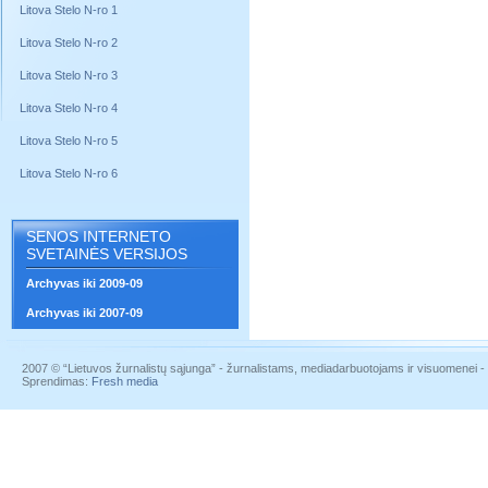
Litova Stelo N-ro 1
Litova Stelo N-ro 2
Litova Stelo N-ro 3
Litova Stelo N-ro 4
Litova Stelo N-ro 5
Litova Stelo N-ro 6
SENOS INTERNETO
SVETAINĖS VERSIJOS
Archyvas iki 2009-09
Archyvas iki 2007-09
2007 © “Lietuvos žurnalistų sąjunga” - žurnalistams, mediadarbuotojams ir visuomenei - į
Sprendimas:
Fresh media