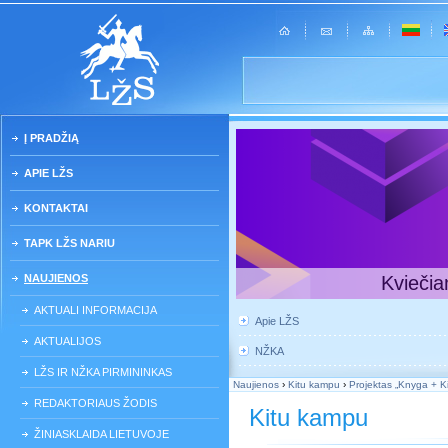
Į PRADŽIĄ
APIE LŽS
KONTAKTAI
TAPK LŽS NARIU
NAUJIENOS
Kviečia
AKTUALI INFORMACIJA
Apie LŽS
AKTUALIJOS
NŽKA
LŽS IR NŽKA PIRMININKAS
Naujienos
›
Kitu kampu
›
Projektas „Knyga + K
REDAKTORIAUS ŽODIS
Kitu kampu
ŽINIASKLAIDA LIETUVOJE