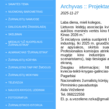
SAVAITĖS TEMA
Archyvas :: Projekt
NUOMONIŲ BAROMETRAS
2025-11-27
ŽURNALISTŲ NAMUOSE
Laba diena, mieli kolegos,
Lietuvos leidėjų asociacija kvi
DIALOGAI APIE ŽINIASKLAIDĄ
aukštos meninės vertės kino fi
SKELBIMAI
Kinas 2026 m."
Ši iniciatyva siekia sustiprinti
MEDALIS "UŽ NUOPELNUS
industrijų. Iki 2025 m. gruodž
ŽURNALISTIKAI"
ar apysakos, skirtos suau
Profesionalios komisijos atrink
ALMANACHAS "ŽURNALISTIKA"
mugėje kino industrijos 
scenaristams), taip tiesiogiai a
ŽURNALISTŲ KŪRYBA
ekraną.
Daugiau informacijos: https:
ŽURNALISTAS TAIP PAT ŽMOGUS
kviecia-teikti-knygas-galincias-
ŽURNALISTŲ MOKYMAI
Pagarbiai
Nacionalinės žurnalistų kūrėjų
TELEVIZIJA
Pirmininko pavaduotoja
Aida Vėželienė
NAUJOS KNYGOS, LEIDINIAI
Tel. 068222558
FOTOGRAFIJA
El. p. a.vezeliene.nzka@gmai
ŽURNALISTIKOS ISTORIJA