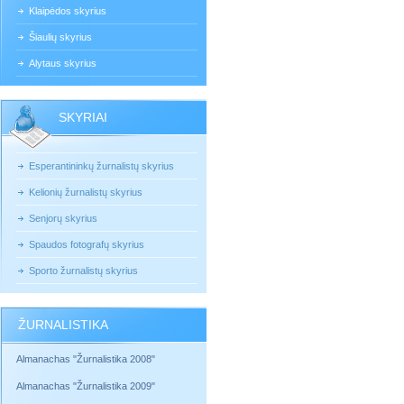
Klaipėdos skyrius
Šiaulių skyrius
Alytaus skyrius
SKYRIAI
Esperantininkų žurnalistų skyrius
Kelionių žurnalistų skyrius
Senjorų skyrius
Spaudos fotografų skyrius
Sporto žurnalistų skyrius
ŽURNALISTIKA
Almanachas "Žurnalistika 2008"
Almanachas "Žurnalistika 2009"