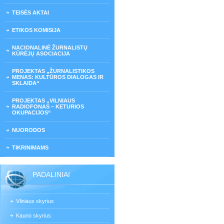
TEISĖS AKTAI
ETIKOS KOMISIJA
NACIONALINĖ ŽURNALISTŲ
KŪRĖJŲ ASOCIACIJA
PROJEKTAS „ŽURNALISTIKOS
MENAS: KULTŪROS DIALOGAS IR
SKLAIDA“
PROJEKTAS „VILNIAUS
RADIOFONAS – KETURIOS
OKUPACIJOS“
NUORODOS
TIKRINIMAMS
PADALINIAI
Vilniaus skyrius
Kauno skyrius