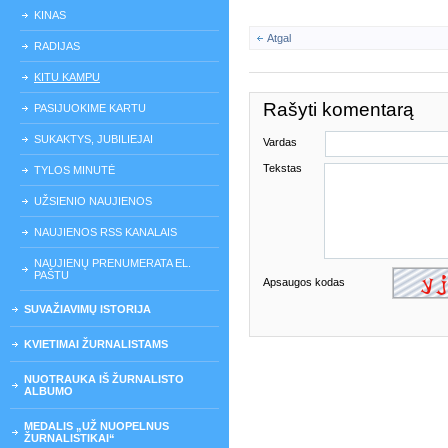
KINAS
Atgal
RADIJAS
KITU KAMPU
Rašyti komentarą
PASIJUOKIME KARTU
SUKAKTYS, JUBILIEJAI
Vardas
Tekstas
TYLOS MINUTĖ
UŽSIENIO NAUJIENOS
NAUJIENOS RSS KANALAIS
NAUJIENŲ PRENUMERATA EL.
PAŠTU
Apsaugos kodas
SUVAŽIAVIMŲ ISTORIJA
KVIETIMAI ŽURNALISTAMS
NUOTRAUKA IŠ ŽURNALISTO
ALBUMO
MEDALIS „UŽ NUOPELNUS
ŽURNALISTIKAI“