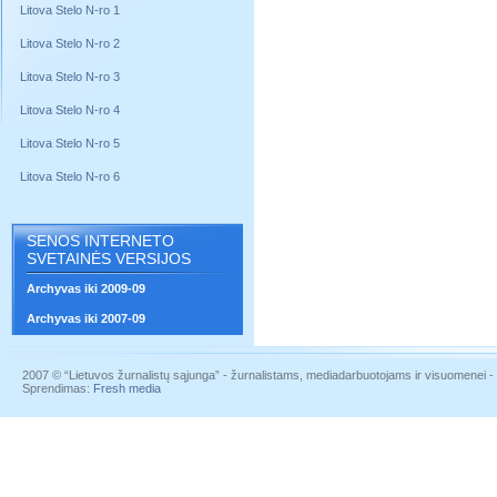
Litova Stelo N-ro 1
Litova Stelo N-ro 2
Litova Stelo N-ro 3
Litova Stelo N-ro 4
Litova Stelo N-ro 5
Litova Stelo N-ro 6
SENOS INTERNETO
SVETAINĖS VERSIJOS
Archyvas iki 2009-09
Archyvas iki 2007-09
2007 © “Lietuvos žurnalistų sąjunga” - žurnalistams, mediadarbuotojams ir visuomenei - į
Sprendimas:
Fresh media