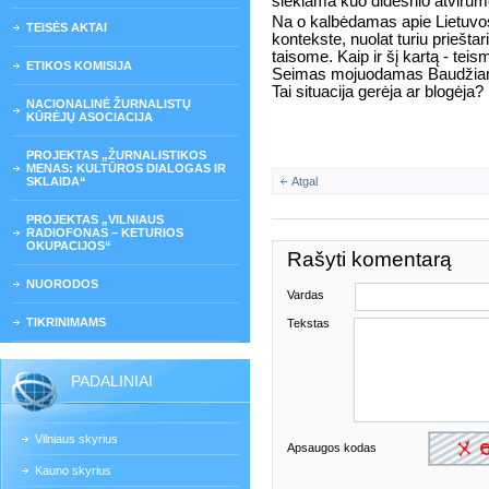
siekiama kuo didesnio atvirum
Na o kalbėdamas apie Lietuvo
TEISĖS AKTAI
kontekste, nuolat turiu prieštari
taisome. Kaip ir šį kartą - tei
ETIKOS KOMISIJA
Seimas mojuodamas Baudžiam
Tai situacija gerėja ar blogėja?
NACIONALINĖ ŽURNALISTŲ
KŪRĖJŲ ASOCIACIJA
PROJEKTAS „ŽURNALISTIKOS
MENAS: KULTŪROS DIALOGAS IR
SKLAIDA“
Atgal
PROJEKTAS „VILNIAUS
RADIOFONAS – KETURIOS
OKUPACIJOS“
Rašyti komentarą
NUORODOS
Vardas
TIKRINIMAMS
Tekstas
PADALINIAI
Vilniaus skyrius
Apsaugos kodas
Kauno skyrius