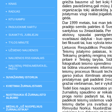
griežta bausme už bet kokį 
KINAS
dalies paviešinimą gali mūsų ž
organizacija tokį akibrokštą 
RADIJAS
įstatymas visgi realiai įsigaliot
gėda.
KITU KAMPU
Dar 1999 metais, kai man tek
pradėjo semtis patirties iš Šv
PASIJUOKIME KARTU
santykius su žiniasklaida. Per 
atstovų spaudai pareigybė
SUKAKTYS, JUBILIEJAI
svarbiausi dalykai - kuo oper
bei fiksuoti tai, kas vyksta t
TYLOS MINUTĖ
Lietuvos Respublikos Prezide
UŽSIENIO NAUJIENOS
Teismų įstatymo pataisas, k
Teikiamų projektų rengimą ini
NAUJIENOS RSS KANALAIS
pritarė ir Teisėjų taryba. Siūl
fotografuoti teismo sprendimo 
NAUJIENŲ PRENUMERATA EL.
tai būtina visuomenės inform
PAŠTU
teismų procesus fiksuoti tec
garso įrašus išimtinais atvej
SUVAŽIAVIMŲ ISTORIJA
pristatymas gali padidinti žmo
gražiai viešinamas, bet ir vy
KVIETIMAI ŽURNALISTAMS
Todėl šios naujos nuostatos yr
žurnalistų spaudimo ar reikal
NUOTRAUKA IŠ ŽURNALISTO
proga norisi padaryti tai, k
ALBUMO
padėkoti teismų sistemos va
teismų darbe yra svarbus pri
MEDALIS „UŽ NUOPELNUS
Rimvydui Norkui. Nuoširdžiai t
ŽURNALISTIKAI“