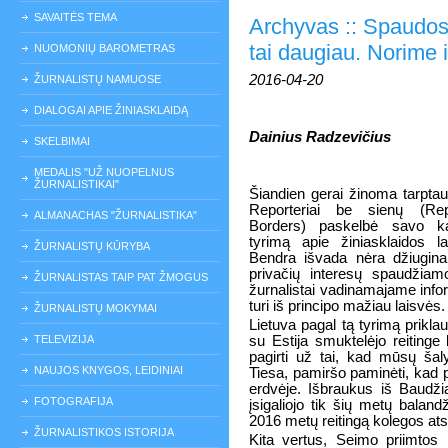
SAVAITĖS TEMA
Archyvas :: Spaudos 
tai daugiau. Norime 
NUOMONIŲ BAROMETRAS
2016-04-20
ŽURNALISTŲ NAMUOSE
DIALOGAI APIE ŽINIASKLAIDĄ
Dainius Radzevičius
SKELBIMAI
MEDALIS "UŽ NUOPELNUS
ŽURNALISTIKAI"
Šiandien gerai žinoma tarptau
Reporteriai be sienų (Rep
ALMANACHAS "ŽURNALISTIKA"
Borders) paskelbė savo ka
tyrimą apie žiniasklaidos l
ŽURNALISTŲ KŪRYBA
Bendra išvada nėra džiuginan
privačių interesų spaudžiam
ŽURNALISTAS TAIP PAT ŽMOGUS
žurnalistai vadinamajame info
turi iš principo mažiau laisvės.
ŽURNALISTŲ MOKYMAI
Lietuva pagal tą tyrimą priklau
TELEVIZIJA
su Estija smuktelėjo reiting
pagirti už tai, kad mūsų šaly
NAUJOS KNYGOS, LEIDINIAI
Tiesa, pamiršo paminėti, kad p
erdvėje. Išbraukus iš Baudži
FOTOGRAFIJA
įsigaliojo tik šių metų baland
2016 metų reitingą kolegos atsi
ŽURNALISTIKOS ISTORIJA
Kita vertus, Seimo priimtos