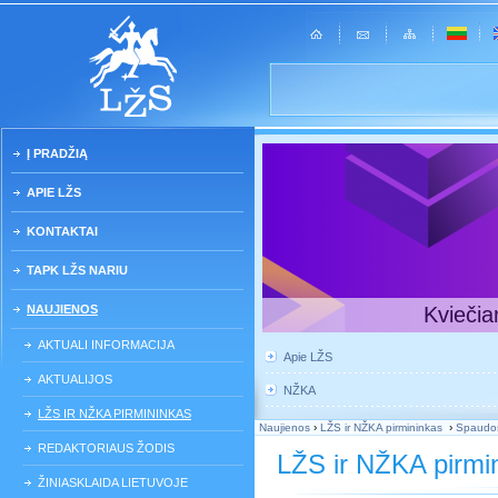
Į PRADŽIĄ
APIE LŽS
KONTAKTAI
TAPK LŽS NARIU
NAUJIENOS
Kviečia
AKTUALI INFORMACIJA
Apie LŽS
AKTUALIJOS
NŽKA
LŽS IR NŽKA PIRMININKAS
Naujienos
›
LŽS ir NŽKA pirmininkas
›
Spaudos 
REDAKTORIAUS ŽODIS
LŽS ir NŽKA pirmi
ŽINIASKLAIDA LIETUVOJE