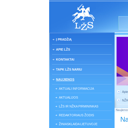
Į PRADŽIĄ
APIE LŽS
KONTAKTAI
TAPK LŽS NARIU
NAUJIENOS
AKTUALI INFORMACIJA
Api
AKTUALIJOS
NŽ
LŽS IR NŽKA PIRMININKAS
Naujieno
REDAKTORIAUS ŽODIS
Na
ŽINIASKLAIDA LIETUVOJE