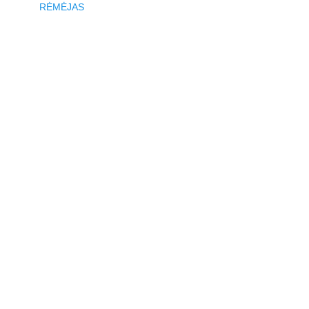
RĖMĖJAS