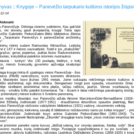
hyvas :: Knygoje – Panevėžio tarpukario kultūros istorijos žiūps
-12-14
Aleknaitė
 Panevėžyje. Dėkinga visiems sutiktiems. Kas gali būti
au, nei dovanų gauti įkvepiančią knygą! Tokia tapo
ėžio Gabrielės Petkevičaitės-Bitės bibliotekos išleista
a „Tarpukario Panevėžys ir panevėžiečiai amžininkų
s".
inimų rinkinį sudarė Raimundas Klimavičius. Leidybą
ė ir LKT ir miesto savivaldybė. Todėl ir jos „drabužėlis"
gražus: geras popierius, puikiai Astos Radvenskienės
uotas, kokybiškai pateiktos istorinės nuotraukos.
iausia - turinys! Vos 130 puslapių leidinys, o kokį
ijos, miesto šviesuolių gyvenimo apžvalga skaitytojui
ia!
aga knygai rinkta iš ypatingos vietos Panevėžyje - šios
otekos (PAVB) rankraštyno, kuris tuometės direktorės
s Maselytės buvo įkurtas 1991 metais. Jame sukaupta reikšminga miesto kultūros isto
tiški atsiminimai, ego dokumentika. Stengiamasi rengti juos spaudai, visuomenės žiniai.
lėje skelbiami atsiminimai nėra platūs, tačiau raiškūs, jautrūs. Vienas svarbiausių 
ntų - smulkiu šriftu pateikti komentarai. Tai - išsami ir labai reikšminga pasakojamų istorijų 
ti pretenduoti į miesto kultūros ir švietimo panoramą.
os medikų dinastijos nuo Panevėžio atžala Almonė Marcinkevičiūtė-Bernadišienė (1926
minė Elžbietą Jodinskaitė (1877-1951) - draudžiamos lietuviškos spaudos platintoją, filan
sios Panevėžyje viešosios valstybinės bibliotekos (1921) vadovę, visuomenės veikėją.
visi, gimnazistai, kiekvieną savaitę iš bibliotekos nešdavomės namo po kelias knygas", - pri
rcinkevičiūtė. Jodinskaitė buvo artima Gabrielei Petkevičaitei-Bitei (1861-1943). Tu
škio dvaro panelė filantropinėje „Žiburėlio" draugijoje kartu šelpė „visus mokslan einančius lie
tuves".
ė prisiminė panelės name buvusį „didžiulį saloną, kur stovėjo pianinas, foteliai, sofa". Sk
oveno muzika, kurią Jodinskaitė mėgo. Puslapyje supažindinama ir su jos svečiais - 
uomene: aktyviu kultūrininku, rašytojos Liudvikos Didžiulienės-Žmonos (1856-1925) ir kny