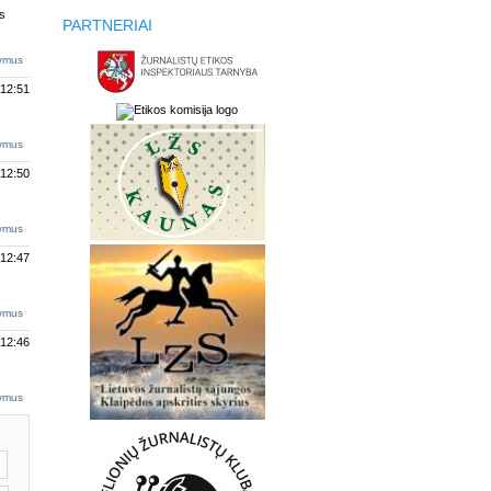
us
PARTNERIAI
tymus
 12:51
tymus
 12:50
tymus
 12:47
tymus
 12:46
tymus