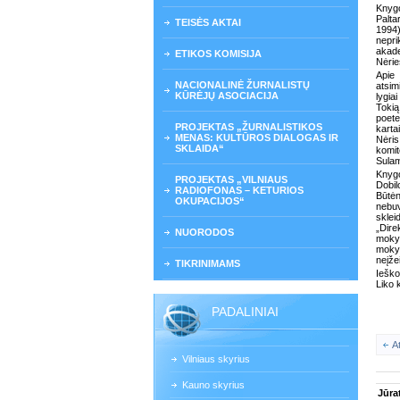
Knygo
Palta
TEISĖS AKTAI
1994)
nepri
akade
ETIKOS KOMISIJA
Nėrie
Apie
NACIONALINĖ ŽURNALISTŲ
atsim
KŪRĖJŲ ASOCIACIJA
lygia
Tokią
poete
PROJEKTAS „ŽURNALISTIKOS
karta
MENAS: KULTŪROS DIALOGAS IR
Nėris
SKLAIDA“
komit
Sulam
Knygo
PROJEKTAS „VILNIAUS
Dobil
RADIOFONAS – KETURIOS
Būtėn
OKUPACIJOS“
nebuv
sklei
„Dire
NUORODOS
mokyt
moky
neįže
TIKRINIMAMS
Ieško
Liko 
PADALINIAI
A
Vilniaus skyrius
Kauno skyrius
Jūra