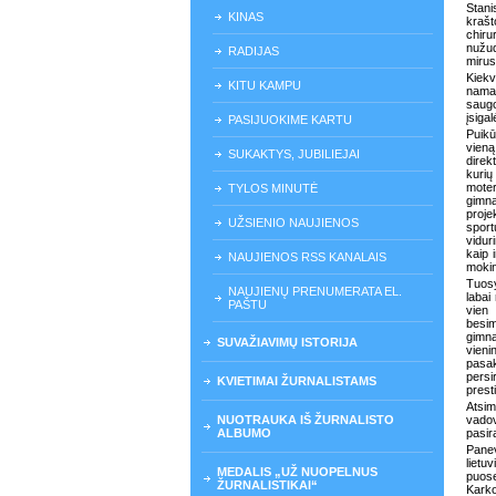
Stan
KINAS
krašt
chiru
nužud
RADIJAS
mirus
Kiekv
KITU KAMPU
namai
saugo
įsigal
PASIJUOKIME KARTU
Puikū
vieną
SUKAKTYS, JUBILIEJAI
direk
kurių
moter
TYLOS MINUTĖ
gimn
proje
UŽSIENIO NAUJIENOS
sport
vidur
kaip 
NAUJIENOS RSS KANALAIS
mokin
Tuosy
NAUJIENŲ PRENUMERATA EL.
labai
PAŠTU
vien 
besim
gimna
SUVAŽIAVIMŲ ISTORIJA
vieni
pasak
persi
KVIETIMAI ŽURNALISTAMS
prest
Atsim
NUOTRAUKA IŠ ŽURNALISTO
vadov
ALBUMO
pasir
Panev
lietu
MEDALIS „UŽ NUOPELNUS
puose
ŽURNALISTIKAI“
Karko