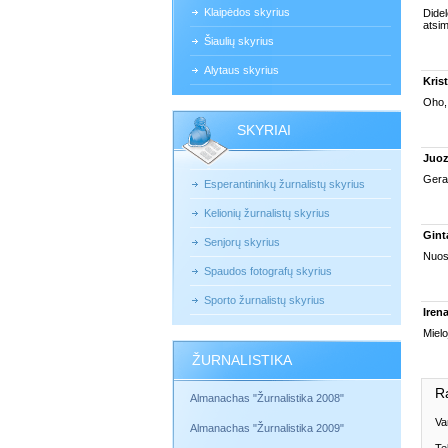
Klaipėdos skyrius
Didel
atsim
Šiaulių skyrius
Alytaus skyrius
Kris
Oho, 
SKYRIAI
Juoz
Gera
Esperantininkų žurnalistų skyrius
Kelionių žurnalistų skyrius
Gint
Senjorų skyrius
Nuost
Spaudos fotografų skyrius
Sporto žurnalistų skyrius
Iren
Mielo
ŽURNALISTIKA
R
Almanachas "Žurnalistika 2008"
Va
Almanachas "Žurnalistika 2009"