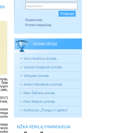
nis
Registruotis
Priminti slaptažodį
KONKURSAI
Vinco Kudirkos premija
Vytauto Gedgaudo premija
Vaižganto premija
rija,
 Šioje
Antano Macijausko premija
knygos
dalis,
Mato Šalčiaus premija
-2017)
tropę,
Petro Babicko premija
siminė
Konkursas „Žmogus ir aplinka“
rtinga
tuvius
ambėjo
NŽKA VEIKLĄ FINANSUOJA
miesto
gnešio