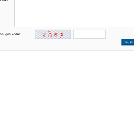
kstas
saugos kodas