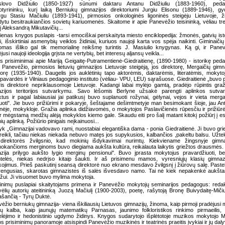
islovo Didžiulio (1850-1927) sūnumi daktaru Antanu Didžiuliu (1883-1960), peda
otyrininku, kurį laiką Berniukų gimnazijos direktoriumi Jurgiu Elisonu (1889-1946), gy
rgu Stasiu Mačiuliu (1893-1941), pirmosios onkologinės ligoninės steigėju Lietuvoje, ži
ytu besitraukiančios sovietų kariuomenės. Skaitome ir apie Panevėžio teisininką, vėliau tr
į Aleksandrą Mikutavičių...
ienas knygos puslapis -tarsi emociškai perskaityta miesto enciklopedija: žmonės, gatvių isto
, išskirtiniai asmenybių veiklos židiniai, kuriuos naujoji karta vos spėja naikinti. Giminaičių 
mas išliko gal tik memorialinę reikšmę turintis J. Masiulio knygynas. Ką gi, ir Pane
ėjusi naujoji ideologija grįsta ne vertybių, bet interesų aljansų veikla...
s prisiminimai apie Mariją Geigaitę-Putramentienė-Giedraitienę, (1890-1980) - istorikę ped
 Panevėžio, pirmosios lietuvių gimnazijos Lietuvoje steigėją, jos direktorę, Mergaičių gimn
torę (1935-1940). Daugelis jos auklėtinių tapo aktorėmis, daktarėmis, literatėmis, mokyto
 pavardės ir Vilniaus pedagoginio instituto (vėliau- VPU, LEU) sąrašuose. Giedraitienė „buvo p
is direktorė nepriklausomoje Lietuvoje. Kadangi labai mylėjo gamtą, pradėjo rūpintis gra
azijos teritorijos sutvarkymu. Savo lėšomis Berlyne užsakė parengti aplinkos sutva
ktus ir pagal labiausiai jai patikusį buvo suplanuoti rožynai, gėlynai, vejos ir vieta merg
uoti". Jie buvo prižiūrimi ir pokaryje, šeštajame dešimtmetyje man besimokant šioje, jau Ant
inėje, mokykloje. Gražia aplinka didžiavomės, o mokytojos Paslavičienės rūpesčiu ir prižiūr
ir mėgstamą medžių alėją mokyklos kiemo gale. Skaudu eiti pro šalį matant kitokį požiūrį į es
ių aplinką. Požiūrio pinigais neįkainuosi...
k „Gimnazijai vadovavo rami, nuostabiai elegantiška dama - ponia Giedraitienė. Ji buvo grie
 reikli, tačiau niekas niekada nebuvo matęs jos supykusios, kalbančios ,pakeltu balsu. Užt
direktorės žvilgsnio, kad mokinių išdykavimai nurimtų. Kiekviename žingsnyje gimna
okančioms merginoms buvo diegiama aukšta kultūra, reikalauta laikytis griežtos drausmės
zija prilygo aukšto lygio merginų pensionui". Buvo įprasta mokytojus pravardžiuoti, be
ntelės, niekas nedrįso kitaip šaukti. Ir aš prisimenu mamos, vyresniųjų klasių gimnaz
ojimus. Prieš paskutinį seansą direktorė nuo ekrano mesdavo žvilgsnį į žiūrovų salę. Paste
rengusias, skarotas gimnazistes iš salės išvesdavo namo. Tai nė kiek nepakenkė aukšt
ižui. Ji visuomet buvo mylima mokytoja.
inimų puslapiai skaitytojams primena ir Panevėžio mokytojų seminarijos pedagogus: redak
ėlių autorių ateitininką Juozą Mačiulį (1900-2003), poetę, rašytoją Bronę Buivydaitę-Mičiu
ašančią - Tyrų Duktė.
ėžio berniukų gimnazija- viena iškiliausių Lietuvos gimnazijų, žinoma, kaip pirmoji pradėjusi 
vių kalba, kaip jaunųjų matematikų Parnasas, jaunimo folkloristikos rinkimo pirmaeilis
lėjimo ir hedonistinio ugdymo židinys. Knygos sudarytojo išplėtotoje muzikos mokytojo 
s prisiminimų panoramoje atsispindi Panevėžio muzikinės ir teatrinės praeitis įvykiai ir jų dalyv