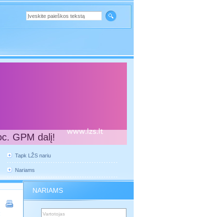
oc. GPM dalį!
Tapk LŽS nariu
Nariams
NARIAMS