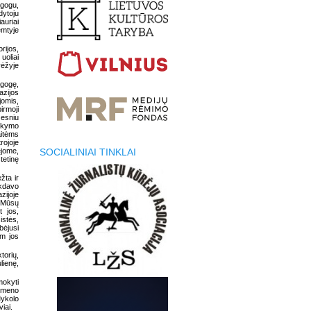
gogu,
dytoju
auriai
emtyje
rijos,
uoliai
vėžyje
agogę,
azijos
jomis,
irmoji
žesniu
rkymo
aitėms
rojoje
ėjome,
SOCIALINIAI TINKLAI
tetinę
žta ir
ekdavo
zijoje
. Mūsų
t jos,
istės,
bėjusi
am jos
torių,
lienę,
mokyti
, meno
Mykolo
iai.