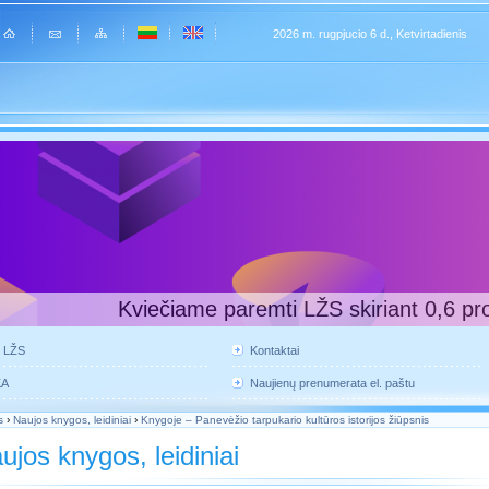
2026 m. rugpjucio 6 d., Ketvirtadienis
Kviečiame paremti LŽS skiriant 0,6 pr
e LŽS
Kontaktai
KA
Naujienų prenumerata el. paštu
s
›
Naujos knygos, leidiniai
›
Knygoje – Panevėžio tarpukario kultūros istorijos žiūpsnis
ujos knygos, leidiniai