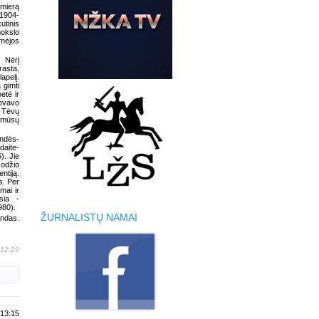
imierą
(1904-
utinis
mokslo
omėjos
 Nėrį
rasta,
apelį.
 gimti
etė ir
dovavo
. Tėvų
, mūsų
indės-
daite-
). Jie
žodžio
ntiją.
s. Per
mai ir
sia -
980).
ŽURNALISTŲ NAMAI
andas.
 12:29
 13:15