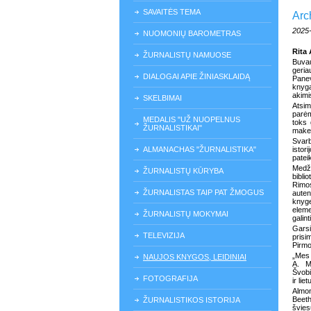
SAVAITĖS TEMA
Arc
2025
NUOMONIŲ BAROMETRAS
Rita 
ŽURNALISTŲ NAMUOSE
Buvau
geri
DIALOGAI APIE ŽINIASKLAIDĄ
Panev
knyg
akimi
SKELBIMAI
Atsim
parėm
MEDALIS "UŽ NUOPELNUS
toks 
ŽURNALISTIKAI"
maket
Svarb
ALMANACHAS "ŽURNALISTIKA"
istor
pateik
Medži
ŽURNALISTŲ KŪRYBA
bibli
Rimo
ŽURNALISTAS TAIP PAT ŽMOGUS
auten
knyge
eleme
ŽURNALISTŲ MOKYMAI
galin
Garsi
TELEVIZIJA
prisi
Pirmo
„Mes 
NAUJOS KNYGOS, LEIDINIAI
A. Ma
Švobi
FOTOGRAFIJA
ir lie
Almon
Beeth
ŽURNALISTIKOS ISTORIJA
švies