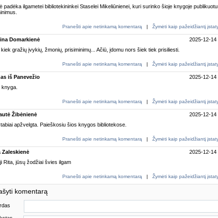
ė padėka ilgametei bibliotekininkei Staselei Mikeliūnienei, kuri surinko šioje knygoje publikuot
inimus.
Pranešti apie netinkamą komentarą
|
Žymėti kaip pažeidžiantį įsta
tina Domarkienė
2025-12-14
kiek gražių įvykių, žmonių, prisiminimų... Ačiū, įdomu nors šiek tiek prisiliesti.
Pranešti apie netinkamą komentarą
|
Žymėti kaip pažeidžiantį įsta
as iš Panevežio
2025-12-14
 knyga.
Pranešti apie netinkamą komentarą
|
Žymėti kaip pažeidžiantį įsta
autė Žibėnienė
2025-12-14
abiai apžvelgta. Paieškosiu šios knygos bibliotekose.
Pranešti apie netinkamą komentarą
|
Žymėti kaip pažeidžiantį įsta
a Zaleskienė
2025-12-14
ji Rita, jūsų žodžiai švies ilgam
Pranešti apie netinkamą komentarą
|
Žymėti kaip pažeidžiantį įsta
ašyti komentarą
rdas