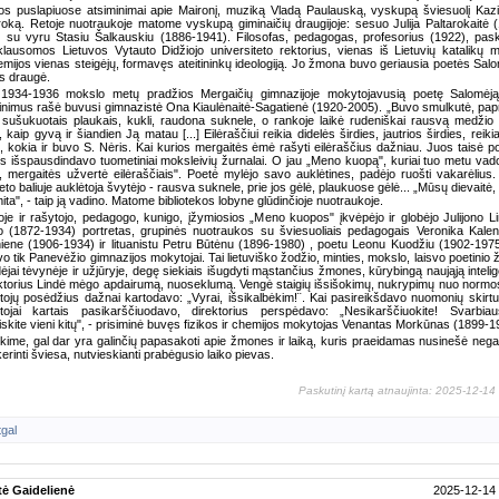
s puslapiuose atsiminimai apie Maironį, muziką Vladą Paulauską, vyskupą šviesuolį Kaz
roką. Retoje nuotraukoje matome vyskupą giminaičių draugijoje: sesuo Julija Paltarokaitė 
 su vyru Stasiu Šalkauskiu (1886-1941). Filosofas, pedagogas, profesorius (1922), pask
klausomos Lietuvos Vytauto Didžiojo universiteto rektorius, vienas iš Lietuvių katalikų 
mijos vienas steigėjų, formavęs ateitininkų ideologiją. Jo žmona buvo geriausia poetės Sal
s draugė.
 1934-1936 mokslo metų pradžios Mergaičių gimnazijoje mokytojavusią poetę Salomėją
inimus rašė buvusi gimnazistė Ona Kiaulėnaitė-Sagatienė (1920-2005). „Buvo smulkutė, pap
i sušukuotais plaukais, kukli, raudona suknele, o rankoje laikė rudeniškai rausvą medžio l
, kaip gyvą ir šiandien Ją matau [...] Eilėraščiui reikia didelės širdies, jautrios širdies, reikia
, kokia ir buvo S. Nėris. Kai kurios mergaitės ėmė rašyti eilėraščius dažniau. Juos taisė po
is išspausdindavo tuometiniai moksleivių žurnalai. O jau „Meno kuopą", kuriai tuo metu va
, mergaitės užvertė eilėraščiais". Poetė mylėjo savo auklėtines, padėjo ruošti vakarėlius
eto baliuje auklėtoja švytėjo - rausva suknele, prie jos gėlė, plaukuose gėlė... „Mūsų dievaitė
ita", - taip ją vadino. Matome bibliotekos lobyne glūdinčioje nuotraukoje.
je ir rašytojo, pedagogo, kunigo, įžymiosios „Meno kuopos" įkvėpėjo ir globėjo Julijono L
o (1872-1934) portretas, grupinės nuotraukos su šviesuoliais pedagogais Veronika Kalen
iene (1906-1934) ir lituanistu Petru Būtėnu (1896-1980) , poetu Leonu Kuodžiu (1902-1975
o tik Panevėžio gimnazijos mokytojai. Tai lietuviško žodžio, minties, mokslo, laisvo poetinio 
dėjai tėvynėje ir užjūryje, degę siekiais išugdyti mąstančius žmones, kūrybingą naująją intelige
ktorius Lindė mėgo apdairumą, nuoseklumą. Vengė staigių išsišokimų, nukrypimų nuo normo
ojų posėdžius dažnai kartodavo: „Vyrai, išsikalbėkim!¨. Kai pasireikšdavo nuomonių skirtu
tojai kartais pasikarščiuodavo, direktorius perspėdavo: „Nesikarščiuokite! Svarbiau
iskite vieni kitų", - prisiminė buvęs fizikos ir chemijos mokytojas Venantas Morkūnas (1899-1
kime, gal dar yra galinčių papasakoti apie žmones ir laiką, kuris praeidamas nusinešė neg
kerinti šviesa, nutvieskianti prabėgusio laiko pievas.
Paskutinį kartą atnaujinta: 2025-12-14
tgal
tė Gaidelienė
2025-12-14