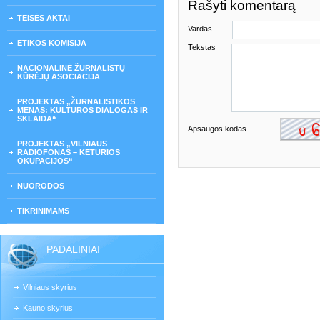
Rašyti komentarą
TEISĖS AKTAI
Vardas
ETIKOS KOMISIJA
Tekstas
NACIONALINĖ ŽURNALISTŲ
KŪRĖJŲ ASOCIACIJA
PROJEKTAS „ŽURNALISTIKOS
MENAS: KULTŪROS DIALOGAS IR
SKLAIDA“
Apsaugos kodas
PROJEKTAS „VILNIAUS
RADIOFONAS – KETURIOS
OKUPACIJOS“
NUORODOS
TIKRINIMAMS
PADALINIAI
Vilniaus skyrius
Kauno skyrius