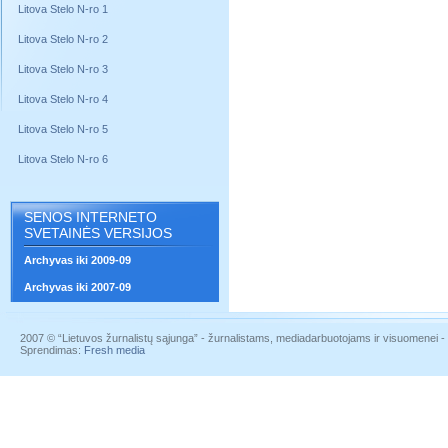
Litova Stelo N-ro 1
Litova Stelo N-ro 2
Litova Stelo N-ro 3
Litova Stelo N-ro 4
Litova Stelo N-ro 5
Litova Stelo N-ro 6
SENOS INTERNETO
SVETAINĖS VERSIJOS
Archyvas iki 2009-09
Archyvas iki 2007-09
2007 © “Lietuvos žurnalistų sąjunga” - žurnalistams, mediadarbuotojams ir visuomenei - į
Sprendimas:
Fresh media