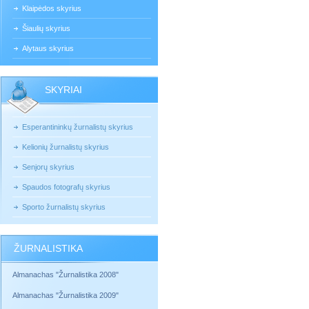
Klaipėdos skyrius
Šiaulių skyrius
Alytaus skyrius
SKYRIAI
Esperantininkų žurnalistų skyrius
Kelionių žurnalistų skyrius
Senjorų skyrius
Spaudos fotografų skyrius
Sporto žurnalistų skyrius
ŽURNALISTIKA
Almanachas "Žurnalistika 2008"
Almanachas "Žurnalistika 2009"