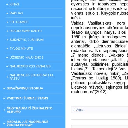
gyvasties ir tapatybės nep
KINAS
nacionalinę kultūrą ir jos iški
vienas išpuolis. Knygoje nuos
RADIJAS
idėja.
KITU KAMPU
Valdas Vasiliauskas, nors
nepriklausomybės atkūrimo kri
PASIJUOKIME KARTU
Teatro sąjungos narys, šios 
1990 m. įkūręs ir redagavęs s
SUKAKTYS, JUBILIEJAI
antena", dirbo dienraščiuos
dienraščio „Lietuvos žinios"
TYLOS MINUTĖ
redaktorius. Iš straipsnių šiuos
„7 meno dienos", „Vakaro žin
UŽSIENIO NAUJIENOS
interneto portaluose „alfa.lt „ „A
sudaryta politininės public
NAUJIENOS RSS KANALAIS
Lietuvą?" . Tai penktoji V. Vas
Vasiliausko novelių rinkinį „
NAUJIENŲ PRENUMERATA EL.
„Teatras be iliuzijų( 1989), L
PAŠTU
poltinės publicistikos knygą
Lietuvos rašytojų sąjungos leid
SUVAŽIAVIMŲ ISTORIJA
malonumas"(2012).
KVIETIMAI ŽURNALISTAMS
NUOTRAUKA IŠ ŽURNALISTO
Atgal
ALBUMO
MEDALIS „UŽ NUOPELNUS
ŽURNALISTIKAI“