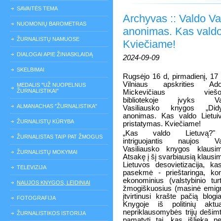
SAVAITĖS TEMA
Archyvas :: Valdo Va
NUOMONIŲ BAROMETRAS
anonimas. Kas valdo 
ŽURNALISTŲ NAMUOSE
Kviečiame!
DIALOGAI APIE ŽINIASKLAIDĄ
2024-09-09
SKELBIMAI
Rugsėjo 16 d, pirmadienį, 17 
Vilniaus apskrities Ad
MEDALIS "UŽ NUOPELNUS
ŽURNALISTIKAI"
Mickevičiaus viešoj
bibliotekoje įvyks Va
ALMANACHAS "ŽURNALISTIKA"
Vasiliausko knygos „Didy
anonimas. Kas valdo Lietui
ŽURNALISTŲ KŪRYBA
pristatymas. Kviečiame!
„Kas valdo Lietuvą?
ŽURNALISTAS TAIP PAT ŽMOGUS
intriguojantis naujos Va
Vasiliausko knygos klausi
ŽURNALISTŲ MOKYMAI
Atsakę į šį svarbiausią klausi
Lietuvos desovietizacija, ka
TELEVIZIJA
pasekmė - prieštaringa, kom
ekonominius (valstybinio turt
NAUJOS KNYGOS, LEIDINIAI
žmogiškuosius (masinė emigrac
įtvirtinusi krašte pačią blogi
FOTOGRAFIJA
Knygoje iš politinių aktu
nepriklausomybės trijų dešim
ŽURNALISTIKOS ISTORIJA
pamatyti tai, kas išlieka 