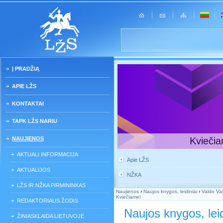
Į PRADŽIĄ
APIE LŽS
KONTAKTAI
TAPK LŽS NARIU
NAUJIENOS
Kviečia
AKTUALI INFORMACIJA
Apie LŽS
AKTUALIJOS
NŽKA
LŽS IR NŽKA PIRMININKAS
Naujienos
›
Naujos knygos, leidiniai
›
Valdo Vas
Kviečiame!
REDAKTORIAUS ŽODIS
Naujos knygos, leid
ŽINIASKLAIDA LIETUVOJE