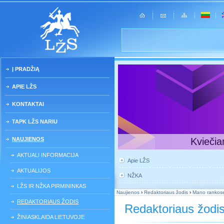
Į PRADŽIĄ
APIE LŽS
KONTAKTAI
TAPK LŽS NARIU
NAUJIENOS
Kviečia
AKTUALI INFORMACIJA
Apie LŽS
AKTUALIJOS
NŽKA
LŽS IR NŽKA PIRMININKAS
Naujienos
›
Redaktoriaus žodis
›
Mano rankose 
REDAKTORIAUS ŽODIS
Redaktoriaus žodi
ŽINIASKLAIDA LIETUVOJE