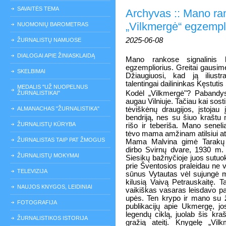
SAVAITĖS TEMA
Archyvas :: Mano ra
„Vilkmergė“ egzempl
NUOMONIŲ BAROMETRAS
2025-06-08
ŽURNALISTŲ NAMUOSE
DIALOGAI APIE ŽINIASKLAIDĄ
Mano rankose signalinis l
egzempliorius. Greitai gausime
SKELBIMAI
Džiaugiuosi, kad ją iliustr
talentingai dailininkas Kęstutis 
MEDALIS "UŽ NUOPELNUS
Kodėl „Vilkmergė"? Pabandysi
ŽURNALISTIKAI"
augau Vilniuje. Tačiau kai sosti
ALMANACHAS "ŽURNALISTIKA"
tėviškėnų draugijos, įstojau 
bendriją, nes su šiuo krašt
ŽURNALISTŲ KŪRYBA
rišo ir teberiša. Mano seneli
tėvo mama amžinam atilsiui a
ŽURNALISTAS TAIP PAT ŽMOGUS
Mama Malvina gimė Tarakų
dirbo Svirnų dvare, 1930 m.
ŽURNALISTŲ MOKYMAI
Siesikų bažnyčioje juos sutuo
prie Šventosios praleidau ne 
TELEVIZIJA
sūnus Vytautas vėl sujungė 
kilusią Vaivą Petrauskaitę. T
NAUJOS KNYGOS, LEIDINIAI
vaikiškas vasaras leisdavo p
upės. Ten krypo ir mano su žm
FOTOGRAFIJA
publikacijų apie Ukmergę, 
legendų ciklą, juolab šis kraš
ŽURNALISTIKOS ISTORIJA
gražią ateitį. Knygelę „Vi