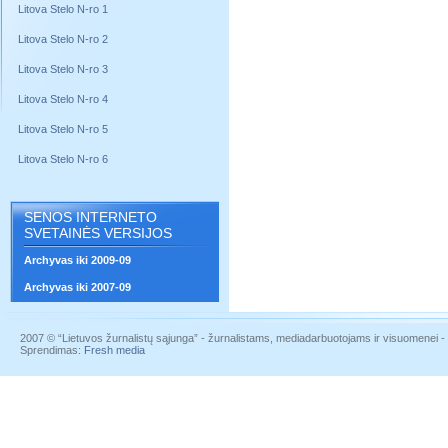
Litova Stelo N-ro 1
Litova Stelo N-ro 2
Litova Stelo N-ro 3
Litova Stelo N-ro 4
Litova Stelo N-ro 5
Litova Stelo N-ro 6
SENOS INTERNETO
SVETAINĖS VERSIJOS
Archyvas iki 2009-09
Archyvas iki 2007-09
2007 © “Lietuvos žurnalistų sąjunga” - žurnalistams, mediadarbuotojams ir visuomenei - į
Sprendimas:
Fresh media