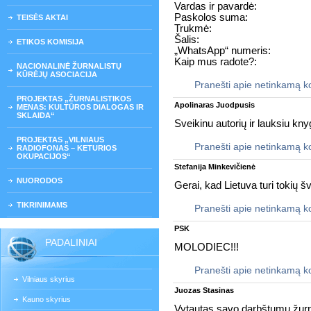
Vardas ir pavardė:
Paskolos suma:
TEISĖS AKTAI
Trukmė:
Šalis:
ETIKOS KOMISIJA
„WhatsApp“ numeris:
Kaip mus radote?:
NACIONALINĖ ŽURNALISTŲ
KŪRĖJŲ ASOCIACIJA
Pranešti apie netinkamą 
PROJEKTAS „ŽURNALISTIKOS
Apolinaras Juodpusis
MENAS: KULTŪROS DIALOGAS IR
SKLAIDA“
Sveikinu autorių ir lauksiu kn
PROJEKTAS „VILNIAUS
Pranešti apie netinkamą 
RADIOFONAS – KETURIOS
OKUPACIJOS“
Stefanija Minkevičienė
NUORODOS
Gerai, kad Lietuva turi tokių šv
TIKRINIMAMS
Pranešti apie netinkamą 
PSK
PADALINIAI
MOLODIEC!!!
Pranešti apie netinkamą 
Vilniaus skyrius
Juozas Stasinas
Kauno skyrius
Vytautas savo darbštumu žurna