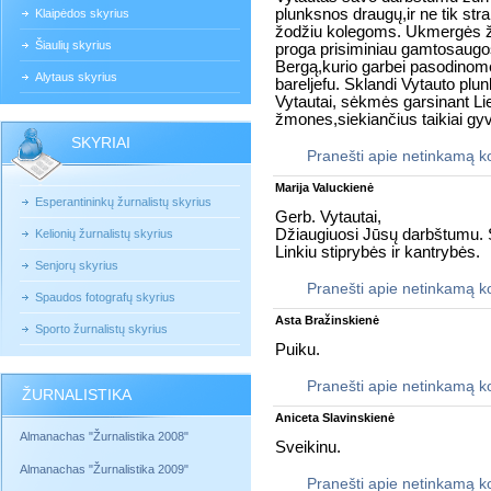
plunksnos draugų,ir ne tik stra
Klaipėdos skyrius
žodžiu kolegoms. Ukmergės ž
Šiaulių skyrius
proga prisiminiau gamtosaugo
Bergą,kurio garbei pasodinome
Alytaus skyrius
bareljefu. Sklandi Vytauto plun
Vytautai, sėkmės garsinant Lie
žmones,siekiančius taikiai gyv
SKYRIAI
Pranešti apie netinkamą 
Marija Valuckienė
Esperantininkų žurnalistų skyrius
Gerb. Vytautai,
Džiaugiuosi Jūsų darbštumu. S
Kelionių žurnalistų skyrius
Linkiu stiprybės ir kantrybės.
Senjorų skyrius
Pranešti apie netinkamą 
Spaudos fotografų skyrius
Asta Bražinskienė
Sporto žurnalistų skyrius
Puiku.
Pranešti apie netinkamą 
ŽURNALISTIKA
Aniceta Slavinskienė
Almanachas "Žurnalistika 2008"
Sveikinu.
Almanachas "Žurnalistika 2009"
Pranešti apie netinkamą 