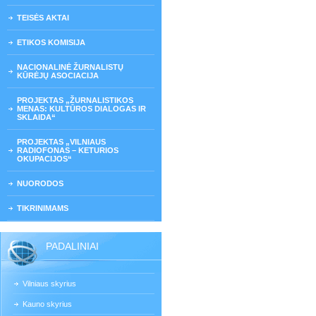
TEISĖS AKTAI
ETIKOS KOMISIJA
NACIONALINĖ ŽURNALISTŲ
KŪRĖJŲ ASOCIACIJA
PROJEKTAS „ŽURNALISTIKOS
MENAS: KULTŪROS DIALOGAS IR
SKLAIDA“
PROJEKTAS „VILNIAUS
RADIOFONAS – KETURIOS
OKUPACIJOS“
NUORODOS
TIKRINIMAMS
PADALINIAI
Vilniaus skyrius
Kauno skyrius