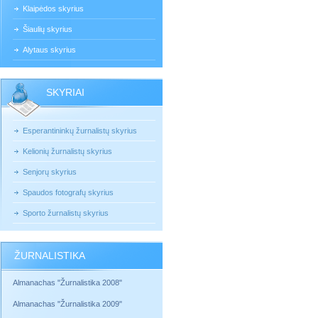
Klaipėdos skyrius
Šiaulių skyrius
Alytaus skyrius
SKYRIAI
Esperantininkų žurnalistų skyrius
Kelionių žurnalistų skyrius
Senjorų skyrius
Spaudos fotografų skyrius
Sporto žurnalistų skyrius
ŽURNALISTIKA
Almanachas "Žurnalistika 2008"
Almanachas "Žurnalistika 2009"