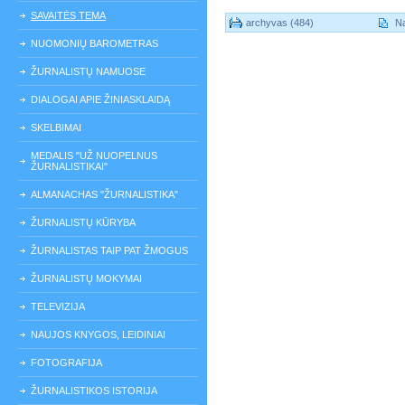
SAVAITĖS TEMA
archyvas (484)
Na
NUOMONIŲ BAROMETRAS
ŽURNALISTŲ NAMUOSE
DIALOGAI APIE ŽINIASKLAIDĄ
SKELBIMAI
MEDALIS "UŽ NUOPELNUS
ŽURNALISTIKAI"
ALMANACHAS "ŽURNALISTIKA"
ŽURNALISTŲ KŪRYBA
ŽURNALISTAS TAIP PAT ŽMOGUS
ŽURNALISTŲ MOKYMAI
TELEVIZIJA
NAUJOS KNYGOS, LEIDINIAI
FOTOGRAFIJA
ŽURNALISTIKOS ISTORIJA