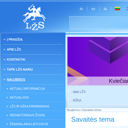
Į PRADŽIĄ
APIE LŽS
KONTAKTAI
TAPK LŽS NARIU
NAUJIENOS
Kviečia
AKTUALI INFORMACIJA
Apie LŽS
AKTUALIJOS
NŽKA
LŽS IR NŽKA PIRMININKAS
Naujienos
›
Savaitės tema
REDAKTORIAUS ŽODIS
Savaitės tema
ŽINIASKLAIDA LIETUVOJE