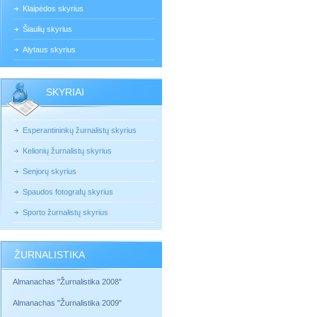
Klaipėdos skyrius
Šiaulių skyrius
Alytaus skyrius
SKYRIAI
Esperantininkų žurnalistų skyrius
Kelionių žurnalistų skyrius
Senjorų skyrius
Spaudos fotografų skyrius
Sporto žurnalistų skyrius
ŽURNALISTIKA
Almanachas "Žurnalistika 2008"
Almanachas "Žurnalistika 2009"