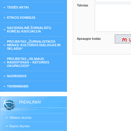
Tekstas
TEISĖS AKTAI
ETIKOS KOMISIJA
NACIONALINĖ ŽURNALISTŲ
KŪRĖJŲ ASOCIACIJA
Apsaugos kodas
PROJEKTAS „ŽURNALISTIKOS
MENAS: KULTŪROS DIALOGAS IR
SKLAIDA“
PROJEKTAS „VILNIAUS
RADIOFONAS – KETURIOS
OKUPACIJOS“
NUORODOS
TIKRINIMAMS
PADALINIAI
Vilniaus skyrius
Kauno skyrius