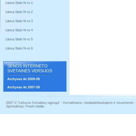
Litova Stelo N-ro 1
Litova Stelo N-ro 2
Litova Stelo N-ro 3
Litova Stelo N-ro 4
Litova Stelo N-ro 5
Litova Stelo N-ro 6
SENOS INTERNETO
SVETAINĖS VERSIJOS
Archyvas iki 2009-09
Archyvas iki 2007-09
2007 © “Lietuvos žurnalistų sąjunga” - žurnalistams, mediadarbuotojams ir visuomenei - į
Sprendimas:
Fresh media