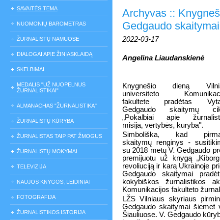
SAVAITĖS TEMA
Archyvas :: Knygneši
Gedgaudo skaitymai V
NUOMONIŲ BAROMETRAS
2022-03-17
ŽURNALISTŲ NAMUOSE
DIALOGAI APIE ŽINIASKLAIDĄ
Angelina Liaudanskienė
SKELBIMAI
MEDALIS "UŽ NUOPELNUS
Knygnešio dieną Vilni
ŽURNALISTIKAI"
universiteto Komunikaci
fakultete pradėtas Vyta
ALMANACHAS "ŽURNALISTIKA"
Gedgaudo skaitymų cik
„Pokalbiai apie žurnalist
ŽURNALISTŲ KŪRYBA
misija, vertybės, kūryba".
Simboliška, kad pirma
ŽURNALISTAS TAIP PAT ŽMOGUS
skaitymų renginys - susitik
su 2018 metų V. Gedgaudo pre
ŽURNALISTŲ MOKYMAI
premijuotu už knygą „Kibor
revoliuciją ir karą Ukrainoje p
TELEVIZIJA
Gedgaudo skaitymai pradėti
kokybiškos žurnalistikos ak
NAUJOS KNYGOS, LEIDINIAI
Komunikacijos fakulteto žurnal
FOTOGRAFIJA
LŽS Vilniaus skyriaus pirmi
Gedgaudo skaitymai šiemet vy
ŽURNALISTIKOS ISTORIJA
Šiauliuose. V. Gedgaudo kūryb