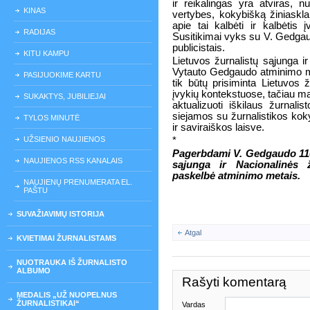
ir reikalingas yra atviras, n
KINAS
vertybes, kokybišką žiniaskla
apie tai kalbėti ir kalbėtis 
RADIJAS
Susitikimai vyks su V. Gedgaud
publicistais.
KITU KAMPU
Lietuvos žurnalistų sąjunga ir
Vytauto Gedgaudo atminimo met
PASIJUOKIME KARTU
tik būtų prisiminta Lietuvos žu
įvykių kontekstuose, tačiau ma
SUKAKTYS, JUBILIEJAI
aktualizuoti iškilaus žurnali
siejamos su žurnalistikos ko
TYLOS MINUTĖ
ir saviraiškos laisve.
UŽSIENIO NAUJIENOS
*
Pagerbdami V. Gedgaudo 110
NAUJIENOS RSS KANALAIS
sąjunga ir Nacionalinės ž
paskelbė atminimo metais.
NAUJIENŲ PRENUMERATA EL.
PAŠTU
SUVAŽIAVIMŲ ISTORIJA
Atgal
KVIETIMAI ŽURNALISTAMS
NUOTRAUKA IŠ ŽURNALISTO
ALBUMO
Rašyti komentarą
MEDALIS „UŽ NUOPELNUS
ŽURNALISTIKAI“
Vardas