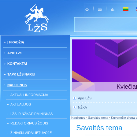
Į PRADŽIĄ
APIE LŽS
KONTAKTAI
TAPK LŽS NARIU
NAUJIENOS
Kviečia
AKTUALI INFORMACIJA
Apie LŽS
AKTUALIJOS
NŽKA
LŽS IR NŽKA PIRMININKAS
Naujienos
›
Savaitės tema
›
Knygnešio dieną p
REDAKTORIAUS ŽODIS
Savaitės tema
ŽINIASKLAIDA LIETUVOJE