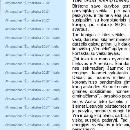
TURI DAUG ĮVAIRIŲ DARBŲ 
Almanachas "Žurnalistika 2010"
Birštone savo kūrybos ger
ganytojišką veiklą - per pa
Almanachas "Žurnalistika 2011"
paskyroje, ir tai ne vieną ja
susipažinti su kompiuteriais 
Almanachas "Žurnalistika 2012"
kunigo, jau sulaukę 80-86 
svarbūs.
Almanachas "Žurnalistika 2013" I dalis
Turi kunigas ir kitos veiklos 
Almanachas "Žurnalistika 2013" II dalis
vaikų darželis, kitąmet minėsi
darželis galėtų priimti jų ir da
Almanachas "Žurnalistika 2014" I dalis
lietuvišką „Vėrinėlio" ugdymo 
kontaktai su vaikų tėvais.
Almanachas "Žurnalistika 2014" II dalis
„Tai toks tas mano gyvenimas 
Lietuvos ir Amerikos. Štai da
Almanachas "Žurnalistika 2015" I dalis
nes sekmadienį Jaunimo cent
renginys, kasmet vykstantis
Almanachas "Žurnalistika 2015" II dalis
Dabar, po mamos mirties į 
Almanachas "Žurnalistika 2016" I dalis
koronaviruso pandemijos gimt
kartą atskridęs, šiemet nusima
Almanachas "Žurnalistika 2016" II dalis
giminės susitikimas, norim
giminaičiams", - pasakojo poe
Almanachas "Žurnalistika 2017" I dalis
Su V. Aušra teko kalbėtis ir
šiemet Lietuvoje pristatomos n
Almanachas "Žurnalistika 2017" II dalis
jei pavyks, norima surengti L
Yra ir daug kitų planų, darbų, 
Almanachas "Žurnalistika 2018" I dalis
viską suspėja padaryti. Tad j
energijos, sveikatos ir tolesnių
Almanachas "Žurnalistika 2018" II dalis
pasidžiaugti.