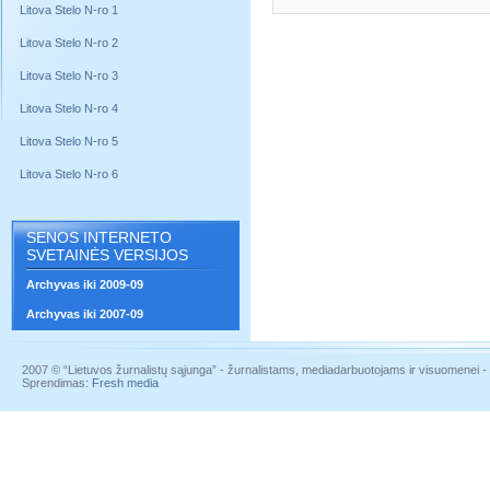
Litova Stelo N-ro 1
Litova Stelo N-ro 2
Litova Stelo N-ro 3
Litova Stelo N-ro 4
Litova Stelo N-ro 5
Litova Stelo N-ro 6
SENOS INTERNETO
SVETAINĖS VERSIJOS
Archyvas iki 2009-09
Archyvas iki 2007-09
2007 © “Lietuvos žurnalistų sąjunga” - žurnalistams, mediadarbuotojams ir visuomenei - į
Sprendimas:
Fresh media