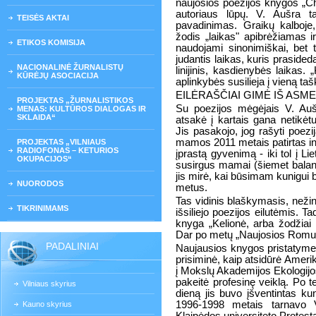
naujosios poezijos knygos „Chr
autoriaus lūpų. V. Aušra t
TEISĖS AKTAI
pavadinimas. Graikų kalboje
žodis „laikas" apibrėžiamas ir
ETIKOS KOMISIJA
naudojami sinonimiškai, bet 
judantis laikas, kuris prasideda
NACIONALINĖ ŽURNALISTŲ
lini­jinis, kasdienybės laikas.
KŪRĖJŲ ASOCIACIJA
aplinkybės susilieja į vieną taš
EILĖRAŠČIAI GIMĖ IŠ ASM
PROJEKTAS „ŽURNALISTIKOS
Su poezijos mėgėjais V. Aušr
MENAS: KULTŪROS DIALOGAS IR
SKLAIDA“
atsakė į kartais gana netikėt
Jis pasakojo, jog rašyti poezi
mamos 2011 metais patirtas ins
PROJEKTAS „VILNIAUS
RADIOFONAS – KETURIOS
įprastą gyvenimą - iki tol į L
OKUPACIJOS“
susirgus mamai (šiemet baland
jis mirė, kai būsimam kunigui 
NUORODOS
metus.
Tas vidinis blaškymasis, nežini
TIKRINIMAMS
išsiliejo poezijos eilutėmis. T
knyga „Kelionė, arba žodžiai ir
Dar po metų „Naujosios Romuvo
PADALINIAI
Naujausios knygos pristatyme a
prisiminė, kaip atsidūrė Ameriko
į Mokslų Akademijos Ekologijos
pakeitė profesinę veiklą. Po t
Vilniaus skyrius
dieną jis buvo įšventintas kun
1996-1998 metais tarnavo Vil
Kauno skyrius