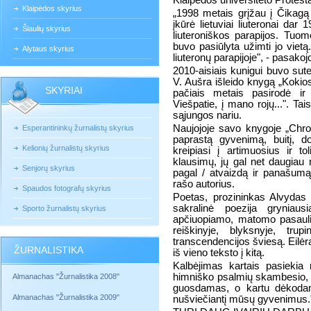
Klaipėdos universiteto Protesta
Klaipėdos skyrius
„1998 metais grįžau į Čikagą p
įkūrė lietuviai liuteronai dar
Šiaulių skyrius
liuteroniškos parapijos. Tuom
buvo pasiūlyta užimti jo vietą
Alytaus skyrius
liuteronų parapijoje", - pasako
2010-aisiais kunigui buvo sute
V. Aušra išleido knygą „Kokios
SKYRIAI
pačiais metais pasirodė ir
Viešpatie, į mano rojų...". Ta
sąjungos nariu.
Naujojoje savo knygoje „Chro
Esperantininkų žurnalistų skyrius
paprastą gyvenimą, buitį, 
Kelionių žurnalistų skyrius
kreipiasi į artimuosius ir t
klausimų, jų gal net daugiau
Senjorų skyrius
pagal / atvaizdą ir panašumą 
rašo autorius.
Spaudos fotografų skyrius
Poetas, prozininkas Alvydas
sakralinė poezija grynia
Sporto žurnalistų skyrius
apčiuopiamo, matomo pasaulio
reiškinyje, blyksnyje, tr
transcendencijos šviesą. Eilėr
ŽURNALISTIKA
iš vieno teksto į kitą.
Kalbėjimas kartais pasiekia 
himniško psalmių skambesio, b
Almanachas "Žurnalistika 2008"
guosdamas, o kartu dėkodam
Almanachas "Žurnalistika 2009"
nušviečiantį mūsų gyvenimus.