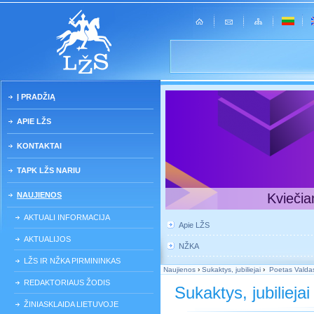
Į PRADŽIĄ
APIE LŽS
KONTAKTAI
TAPK LŽS NARIU
NAUJIENOS
Kviečia
AKTUALI INFORMACIJA
Apie LŽS
AKTUALIJOS
NŽKA
LŽS IR NŽKA PIRMININKAS
Naujienos
›
Sukaktys, jubiliejai
›
Poetas Valdas A
REDAKTORIAUS ŽODIS
Sukaktys, jubiliejai
ŽINIASKLAIDA LIETUVOJE