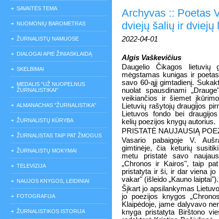
SAVAITĖS TEMA
Archyvas :: Poetas V
dviejų šalių ir dviejų 
NUOMONIŲ BAROMETRAS
2022-04-01
ŽURNALISTŲ NAMUOSE
DIALOGAI APIE ŽINIASKLAIDĄ
Algis Vaškevičius
Daugelio Čikagos lietuvių 
SKELBIMAI
mėgstamas kunigas ir poetas
savo 60-ąjį gimtadienį. Sukak
MEDALIS "UŽ NUOPELNUS
nuolat spausdinami „Drauge"
ŽURNALISTIKAI"
veikiančios ir šiemet įkūrim
ALMANACHAS "ŽURNALISTIKA"
Lietuvių rašytojų draugijos p
Lietuvos fondo bei draugijo
ŽURNALISTŲ KŪRYBA
kelių poezijos knygų autorius.
PRISTATĖ NAUJAUSIĄ POE
ŽURNALISTAS TAIP PAT ŽMOGUS
Vasario pabaigoje V. Aušr
gimtinėje, čia keturių susiti
ŽURNALISTŲ MOKYMAI
metu pristatė savo naujaus
„Chronos ir Kairos", taip p
TELEVIZIJA
pristatyta ir ši, ir dar viena
vakar" (išleido „Kauno laiptai").
NAUJOS KNYGOS, LEIDINIAI
Šįkart jo apsilankymas Lietuvo
jo poezijos knygos „Chronos
FOTOGRAFIJA
Klaipėdoje, jame dalyvavo nem
ŽURNALISTIKOS ISTORIJA
knyga pristatyta Birštono vie