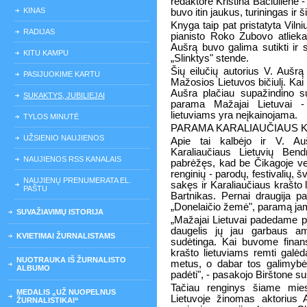
redaktorė Kristina Bačiulienė -
KINAS
buvo itin jaukus, turiningas ir ši
Knyga taip pat pristatyta Viln
RADIJAS
pianisto Roko Zubovo atlie
Aušrą buvo galima sutikti ir 
KITU KAMPU
„Slinktys" stende.
Šių eilučių autorius V. Aušr
PASIJUOKIME KARTU
Mažosios Lietuvos bičiulį. Kai
Aušra plačiau supažindino su
SUKAKTYS, JUBILIEJAI
parama Mažajai Lietuvai - 
lietuviams yra neįkainojama.
TYLOS MINUTĖ
PARAMA KARALIAUČIAUS 
UŽSIENIO NAUJIENOS
Apie tai kalbėjo ir V. Auš
Karaliaučiaus Lietuvių Ben
NAUJIENOS RSS KANALAIS
pabrėžęs, kad be Čikagoje vei
renginių - parodų, festivalių,
NAUJIENŲ PRENUMERATA EL.
sakęs ir Karaliaučiaus krašto
PAŠTU
Bartnikas. Pernai draugija pa
„Donelaičio žemė", paramą jam 
SUVAŽIAVIMŲ ISTORIJA
„Mažajai Lietuvai padedame p
daugelis jų jau garbaus a
KVIETIMAI ŽURNALISTAMS
sudėtinga. Kai buvome finans
krašto lietuviams remti galėd
NUOTRAUKA IŠ ŽURNALISTO
metus, o dabar tos galimyb
ALBUMO
padėti", - pasakojo Birštone 
Tačiau renginys šiame mies
MEDALIS „UŽ NUOPELNUS
Lietuvoje žinomas aktorius An
ŽURNALISTIKAI“